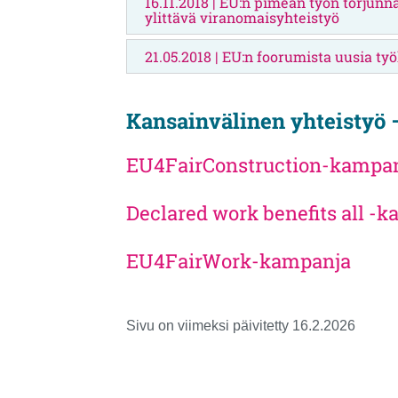
16.11.2018 | EU:n pimeän työn torjunn
ylittävä viranomaisyhteistyö
21.05.2018 | EU:n foorumista uusia ty
Kansainvälinen yhteistyö 
EU4FairConstruction-kampa
Declared work benefits all -
EU4FairWork-kampanja
Sivu on viimeksi päivitetty 16.2.2026