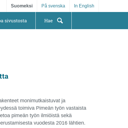
Suomeksi
På svenska
In English
oa sivustosta
Hae
tta
rakenteet monimutkaistuvat ja
teydessä toimiva Pimeän työn vastaista
ietoa pimeän työn ilmiöistä sekä
 perustamisesta vuodesta 2016 lähtien.