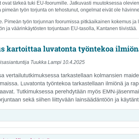
 ovat tärkeä tuki EU‑foorumille. Jatkuvasti muutoksessa olevien 
ka pimeän työn torjunta on tehostunut, ongelmat eivät ole hävinne
lle. Pimeän työn torjunnan foorumissa pitkäaikainen kokemus ja
ön ja väärinkäytösten torjuntaan EU-tasolla, Kantanen tiivistää.
 kartoittaa luvatonta työntekoa ilmiö
yisasiantuntija Tuukka Lampi 10.4.2025
 vertailututkimuksessa tarkastellaan kolmansien maiden
issa. Luvatonta työntekoa tarkastellaan ilmiönä ja rapor
ohtaavat. Tutkimuksessa perehdytään myös EMN-jäsenmai
rjuntaan sekä siihen liittyvään lainsäädäntöön ja käytänt