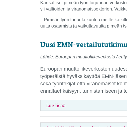
Kansalliset pimeän työn torjunnan verkostot
yli valtioiden ja viranomaissektorien. Vaik
– Pimeän työn torjunta kuuluu meille kaiki
uutta osaamista ja vaikuttavuutta pimeän ty
Uusi EMN-vertailututkimus
Lähde: Euroopan muuttoliikeverkosto / erit
Euroopan muuttoliikeverkoston uudessa
työperäistä hyväksikäyttöä EMN-jäsenma
sekä työntekijät että viranomaiset k
ennaltaehkäisyyn, tunnistamiseen ja to
Lue lisää