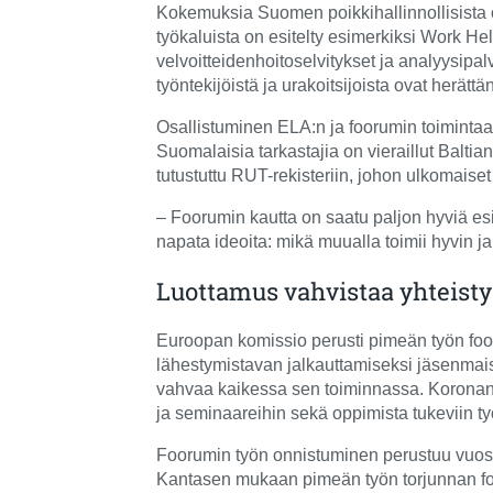
Kokemuksia Suomen poikkihallinnollisista o
työkaluista on esitelty esimerkiksi Work H
velvoitteidenhoitoselvitykset ja analyysipal
työntekijöistä ja urakoitsijoista ovat herätt
Osallistuminen ELA:n ja foorumin toimintaan
Suomalaisia tarkastajia on vieraillut Balti
tutustuttu RUT-rekisteriin, johon ulkomaiset
– Foorumin kautta on saatu paljon hyviä es
napata ideoita: mikä muualla toimii hyvin j
Luottamus vahvistaa yhteisty
Euroopan komissio perusti pimeän työn fo
lähestymistavan jalkauttamiseksi jäsenmais
vahvaa kaikessa sen toiminnassa. Koronan my
ja seminaareihin sekä oppimista tukeviin ty
Foorumin työn onnistuminen perustuu vuosi
Kantasen mukaan pimeän työn torjunnan foo