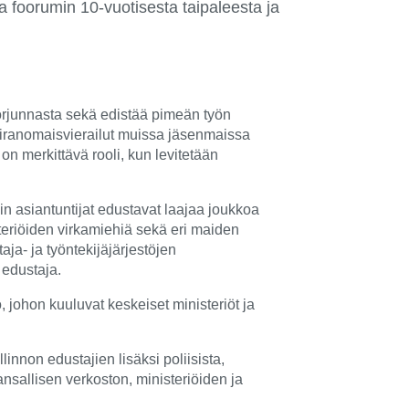
sa foorumin 10-vuotisesta taipaleesta ja
orjunnasta sekä edistää pimeän työn
 viranomaisvierailut muissa jäsenmaissa
n merkittävä rooli, kun levitetään
 asiantuntijat edustavat laajaa joukkoa
steriöiden virkamiehiä sekä eri maiden
aja- ja työntekijäjärjestöjen
 edustaja.
 johon kuuluvat keskeiset ministeriöt ja
innon edustajien lisäksi poliisista,
sallisen verkoston, ministeriöiden ja