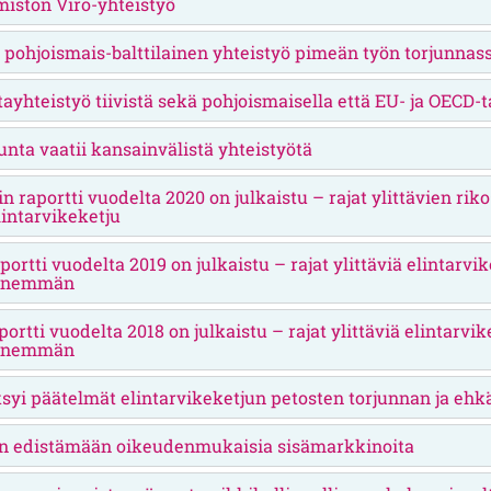
miston Viro-yhteistyö
 pohjoismais-balttilainen yhteistyö pimeän työn torjunnas
ayhteistyö tiivistä sekä pohjoismaisella että EU- ja OECD-t
unta vaatii kansainvälistä yhteistyötä
n raportti vuodelta 2020 on julkaistu – rajat ylittävien rik
intarvikeketju
rtti vuodelta 2019 on julkaistu – rajat ylittäviä elintarvik
a enemmän
rtti vuodelta 2018 on julkaistu – rajat ylittäviä elintarvik
a enemmän
syi päätelmät elintarvikeketjun petosten torjunnan ja ehk
nen edistämään oikeudenmukaisia sisämarkkinoita