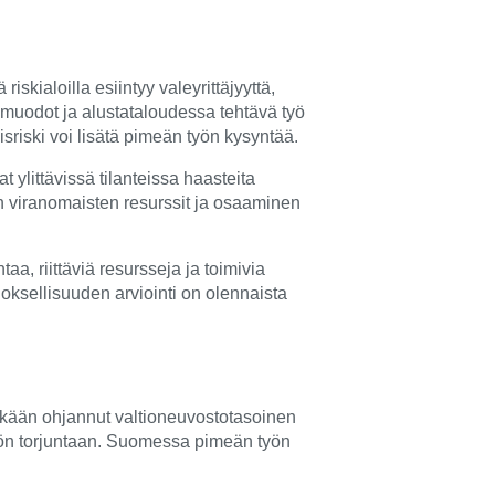
iskialoilla esiintyy valeyrittäjyyttä,
n muodot ja alustataloudessa tehtävä työ
riski voi lisätä pimeän työn kysyntää.
 ylittävissä tilanteissa haasteita
n viranomaisten resurssit ja osaaminen
a, riittäviä resursseja ja toimivia
loksellisuuden arviointi on olennaista
tkään ohjannut valtioneuvostotasoinen
tön torjuntaan. Suomessa pimeän työn