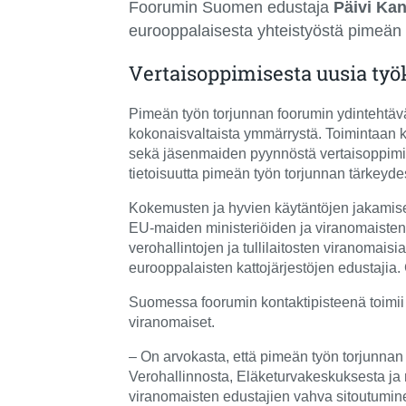
Foorumin Suomen edustaja
Päivi Ka
eurooppalaisesta yhteistyöstä pimeän 
Vertaisoppimisesta uusia työ
Pimeän työn torjunnan foorumin ydintehtäv
kokonaisvaltaista ymmärrystä. Toimintaan ku
sekä jäsenmaiden pyynnöstä vertaisoppimist
tietoisuutta pimeän työn torjunnan tärkeyde
Kokemusten ja hyvien käytäntöjen jakamise
EU-maiden ministeriöiden ja viranomaisten e
verohallintojen ja tullilaitosten viranomais
eurooppalaisten kattojärjestöjen edustajia.
Suomessa foorumin kontaktipisteenä toimii k
viranomaiset.
– On arvokasta, että pimeän työn torjunnan f
Verohallinnosta, Eläketurvakeskuksesta ja 
viranomaisten edustajien vahva sitoutumin