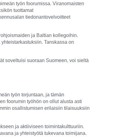
 pimeän työn foorumissa. Viranomaisten
ksikön tuottamat
rakennusalan tiedonantovelvoitteet
Pohjoismaiden ja Baltian kollegoihin.
a yhteistarkastuksiin. Tanskassa on
ät soveltuisi suoraan Suomeen, voi sieltä
eän työn torjuntaan, ja tämän
n foorumin työhön on ollut alusta asti
in osallistumisen erilaisiin tilaisuuksiin
en ja aktiiviseen toimintakulttuuriin.
vana ja yhteistyötä tukevana toimijana.