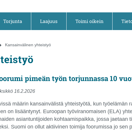
Torjunta
Laajuus
Toimi oikein
Tiet
Kansainvälinen yhteistyö
teistyö
oorumi pimeän työn torjunnassa 10 vuo
ksikkö 16.2.2026
vissä määrin kansainvälistä yhteistyötä, kun työelämän 
ajojen on lisääntynyt. Euroopan työviranomaisen (ELA) yh
aiden asiantuntijoiden kohtaamispaikka, jossa jaetaan t
eksi. Suomi on ollut aktiivinen toimija foorumissa jo sen