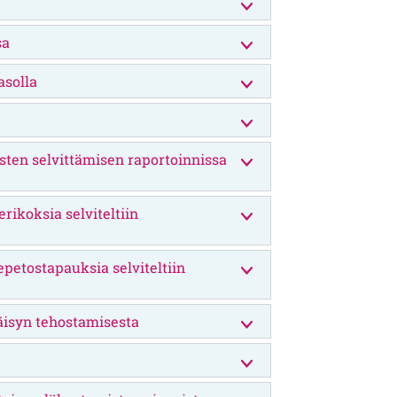
sa
asolla
osten selvittämisen raportoinnissa
erikoksia selviteltiin
epetostapauksia selviteltiin
äisyn tehostamisesta