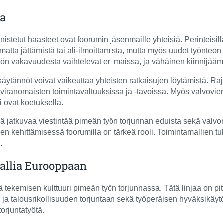
ja
stetut haasteet ovat foorumin jäsenmaille yhteisiä. Perinteisillä r
amatta jättämistä tai ali‑ilmoittamista, mutta myös uudet työnteo
n vakavuudesta vaihtelevat eri maissa, ja vähäinen kiinnijäämis
äytännöt voivat vaikeuttaa yhteisten ratkaisujen löytämistä. Rajat
 viranomaisten toimintavaltuuksissa ja -tavoissa. Myös valvovie
 ovat koetuksella.
ä jatkuvaa viestintää pimeän työn torjunnan eduista sekä valvonta
en kehittämisessä foorumilla on tärkeä rooli. Toimintamallien tu
.
allia Eurooppaan
tekemisen kulttuuri pimeän työn torjunnassa. Tätä linjaa on pi
 ja talousrikollisuuden torjuntaan sekä työperäisen hyväksikäy
orjuntatyötä.