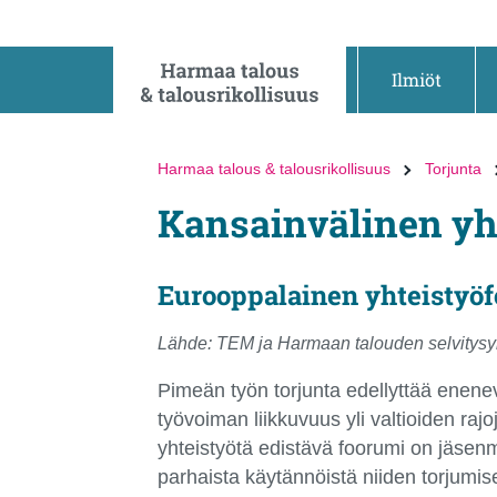
Siirry
Siirry
suoraan
koko
sisältöön
sivuston
Ilmiöt
hakuun
Harmaa talous & talousrikollisuus
Torjunta
Kansainvälinen yh
Eurooppalainen yhteistyöf
Lähde: TEM ja Harmaan talouden selvitysy
Pimeän työn torjunta edellyttää enene
työvoiman liikkuvuus yli valtioiden r
yhteistyötä edistävä foorumi on jäsenm
parhaista käytännöistä niiden torjumis