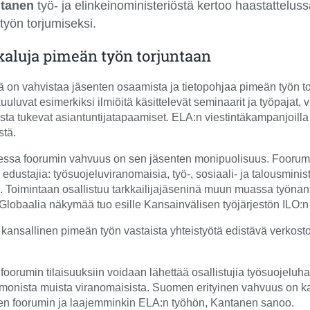
ntanen
työ- ja elinkeinoministeriöstä kertoo haastattelus
työn torjumiseksi.
kaluja pimeän työn torjuntaan
ä on vahvistaa jäsenten osaamista ja tietopohjaa pimeän työn t
uluvat esimerkiksi ilmiöitä käsittelevät seminaarit ja työpajat,
a tukevat asiantuntijatapaamiset. ELA:n viestintäkampanjoilla o
stä.
ssa foorumin vahvuus on sen jäsenten monipuolisuus. Foorumin
dustajia: työsuojeluviranomaisia, työ-, sosiaali- ja talousmini
ia. Toimintaan osallistuu tarkkailijajäseninä muun muassa työnant
 Globaalia näkymää tuo esille Kansainvälisen työjärjestön ILO:n
ansallinen pimeän työn vastaista yhteistyötä edistävä verkosto,
oorumin tilaisuuksiin voidaan lähettää osallistujia työsuojeluhall
monista muista viranomaisista. Suomen erityinen vahvuus on kan
en foorumin ja laajemminkin ELA:n työhön, Kantanen sanoo.