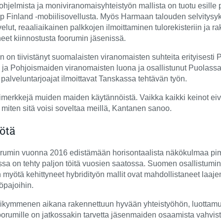
hjelmista ja moniviranomaisyhteistyön mallista on tuotu esille
elp Finland -mobiilisovellusta. Myös Harmaan talouden selvitysy
velut, reaaliaikainen palkkojen ilmoittaminen tulorekisteriin ja 
äneet kiinnostusta foorumin jäsenissä.
 on tiivistänyt suomalaisten viranomaisten suhteita erityisesti 
an ja Pohjoismaiden viranomaisten luona ja osallistunut Puolass
 palveluntarjoajat ilmoittavat Tanskassa tehtävän työn.
imerkkejä muiden maiden käytännöistä. Vaikka kaikki keinot eiv
a miten sitä voisi soveltaa meillä, Kantanen sanoo.
ötä
orumin vuonna 2016 edistämään horisontaalista näkökulmaa pim
sa on tehty paljon töitä vuosien saatossa. Suomen osallistumine
ötä kehittyneet hybridityön mallit ovat mahdollistaneet laajemm
öpajoihin.
kymmenen aikana rakennettuun hyvään yhteistyöhön, luottamukse
rumille on jatkossakin tarvetta jäsenmaiden osaamista vahvista