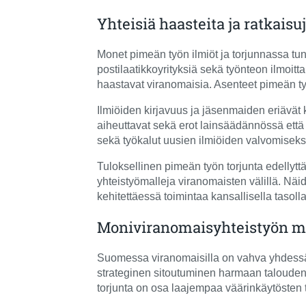
Yhteisiä haasteita ja ratkaisu
Monet pimeän työn ilmiöt ja torjunnassa tunni
postilaatikkoyrityksiä sekä työnteon ilmoitt
haastavat viranomaisia. Asenteet pimeän työ
Ilmiöiden kirjavuus ja jäsenmaiden eriävät k
aiheuttavat sekä erot lainsäädännössä että
sekä työkalut uusien ilmiöiden valvomiseksi
Tuloksellinen pimeän työn torjunta edellyttä
yhteistyömalleja viranomaisten välillä. Näid
kehitettäessä toimintaa kansallisella tasolla
Moniviranomaisyhteistyön m
Suomessa viranomaisilla on vahva yhdessä 
strateginen sitoutuminen harmaan talouden
torjunta on osa laajempaa väärinkäytösten t