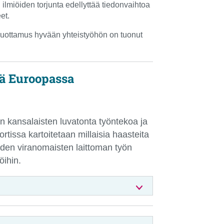
ilmiöiden torjunta edellyttää tiedonvaihtoa
et.
 luottamus hyvään yhteistyöhön on tuonut
nä Euroopassa
 kansalaisten luvatonta työntekoa ja
tissa kartoitetaan millaisia haasteita
den viranomaisten laittoman työn
öihin.