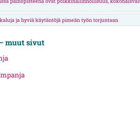
assa painopisteenä ovat poikkihallinnollisuus, kokonaisval
ökaluja ja hyviä käytäntöjä pimeän työn torjuntaan
— muut sivut
nja
kampanja