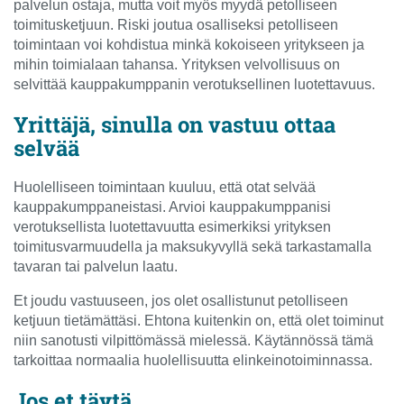
palvelun ostaja, mutta voit myös myydä petolliseen
toimitusketjuun. Riski joutua osalliseksi petolliseen
toimintaan voi kohdistua minkä kokoiseen yritykseen ja
mihin toimialaan tahansa. Yrityksen velvollisuus on
selvittää kauppakumppanin verotuksellinen luotettavuus.
Yrittäjä, sinulla on vastuu ottaa
selvää
Huolelliseen toimintaan kuuluu, että otat selvää
kauppakumppaneistasi. Arvioi kauppakumppanisi
verotuksellista luotettavuutta esimerkiksi yrityksen
toimitusvarmuudella ja maksukyvyllä sekä tarkastamalla
tavaran tai palvelun laatu.
Et joudu vastuuseen, jos olet osallistunut petolliseen
ketjuun tietämättäsi. Ehtona kuitenkin on, että olet toiminut
niin sanotusti vilpittömässä mielessä. Käytännössä tämä
tarkoittaa normaalia huolellisuutta elinkeinotoiminnassa.
Jos et täytä