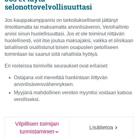
selonottovelvollisuuttasi
Jos kauppakumppanisi on tarkoituksellisesti jättänyt
ilmoittamatta tai maksamatta arvonlisäveron, Verohallinto
arvioi sinun huolellisuuttasi. Jos et ole toiminut riittävän
huolellisesti, voit itse joutua maksajaksi, vaikka et olisikaan
tahallisesti osallistunut toisen osapuolen petolliseen
toimintaan tai saanut siitä rahallista hyötyä.
Eri rooleissa toimiville seuraukset ovat erilaiset:
Ostajana voit menettää hankintaan liittyvän
arvonlisäverovähennyksen.
Myyjänä mahdollinen veroton myyntisi voidaan katsoa
verolliseksi.
Vilpillisen toimijan
Lisätietoa
tunnistaminen