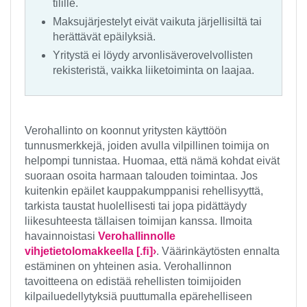
tilille.
Maksujärjestelyt eivät vaikuta järjellisiltä tai
herättävät epäilyksiä.
Yritystä ei löydy arvonlisäverovelvollisten
rekisteristä, vaikka liiketoiminta on laajaa.
Verohallinto on koonnut yritysten käyttöön
tunnusmerkkejä, joiden avulla vilpillinen toimija on
helpompi tunnistaa. Huomaa, että nämä kohdat eivät
suoraan osoita harmaan talouden toimintaa. Jos
kuitenkin epäilet kauppakumppanisi rehellisyyttä,
tarkista taustat huolellisesti tai jopa pidättäydy
liikesuhteesta tällaisen toimijan kanssa. Ilmoita
havainnoistasi
Verohallinnolle
vihjetietolomakkeella [.ﬁ]›
. Väärinkäytösten ennalta
estäminen on yhteinen asia. Verohallinnon
tavoitteena on edistää rehellisten toimijoiden
kilpailuedellytyksiä puuttumalla epärehelliseen