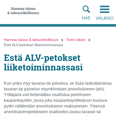
Siirry
Siirry
suoraan
koko
sisältöön
sivuston
HAE
VALIKKO
hakuun
Harmaa talous & talousrikollisuus
Toimi oikein
Estä ALV-petokset liiketoiminnassasi
Estä ALV-petokset
liiketoiminnassasi
Kun yritys myy tavaraa tai palvelua, se lisää laskuttamansa
tavaran tai palvelun myyntihintaan arvonlisäveron (alv).
Yrittäjänä voit tietämättäsi osallistua petolliseen
kaupankäyntiin, jossa joku kaupankäyntiketjuun kuuluva
pyrkii välttämään arvonlisäveron maksamisen. Yleensä
arvonlisäveropetokseen osalliseksi joutuu tavaran tai