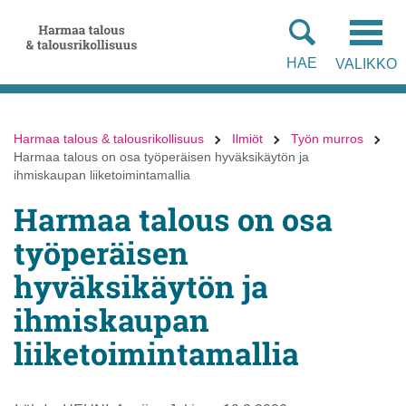
Siirry
Siirry
suoraan
koko
sisältöön
sivuston
HAE
VALIKKO
hakuun
Harmaa talous & talousrikollisuus
Ilmiöt
Työn murros
Harmaa talous on osa työperäisen hyväksikäytön ja
ihmiskaupan liiketoimintamallia
Harmaa talous on osa
työperäisen
hyväksikäytön ja
ihmiskaupan
liiketoimintamallia