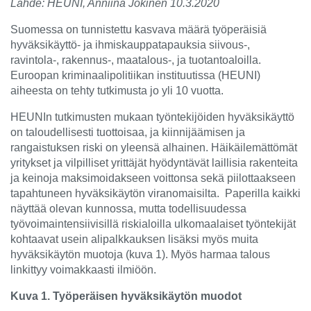
Lähde: HEUNI, Anniina Jokinen 10.3.2020
Suomessa on tunnistettu kasvava määrä työperäisiä
hyväksikäyttö- ja ihmiskauppatapauksia siivous-,
ravintola-, rakennus-, maatalous-, ja tuotantoaloilla.
Euroopan kriminaalipolitiikan instituutissa (HEUNI)
aiheesta on tehty tutkimusta jo yli 10 vuotta.
HEUNIn tutkimusten mukaan työntekijöiden hyväksikäyttö
on taloudellisesti tuottoisaa, ja kiinnijäämisen ja
rangaistuksen riski on yleensä alhainen. Häikäilemättömät
yritykset ja vilpilliset yrittäjät hyödyntävät laillisia rakenteita
ja keinoja maksimoidakseen voittonsa sekä piilottaakseen
tapahtuneen hyväksikäytön viranomaisilta. Paperilla kaikki
näyttää olevan kunnossa, mutta todellisuudessa
työvoimaintensiivisillä riskialoilla ulkomaalaiset työntekijät
kohtaavat usein alipalkkauksen lisäksi myös muita
hyväksikäytön muotoja (kuva 1). Myös harmaa talous
linkittyy voimakkaasti ilmiöön.
Kuva 1. Työperäisen hyväksikäytön muodot