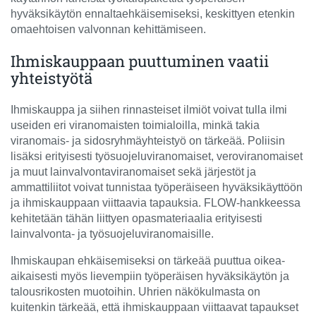
hyväksikäytön ennaltaehkäisemiseksi, keskittyen etenkin
omaehtoisen valvonnan kehittämiseen.
Ihmiskauppaan puuttuminen vaatii
yhteistyötä
Ihmiskauppa ja siihen rinnasteiset ilmiöt voivat tulla ilmi
useiden eri viranomaisten toimialoilla, minkä takia
viranomais- ja sidosryhmäyhteistyö on tärkeää. Poliisin
lisäksi erityisesti työsuojeluviranomaiset, veroviranomaiset
ja muut lainvalvontaviranomaiset sekä järjestöt ja
ammattiliitot voivat tunnistaa työperäiseen hyväksikäyttöön
ja ihmiskauppaan viittaavia tapauksia. FLOW-hankkeessa
kehitetään tähän liittyen opasmateriaalia erityisesti
lainvalvonta- ja työsuojeluviranomaisille.
Ihmiskaupan ehkäisemiseksi on tärkeää puuttua oikea-
aikaisesti myös lievempiin työperäisen hyväksikäytön ja
talousrikosten muotoihin. Uhrien näkökulmasta on
kuitenkin tärkeää, että ihmiskauppaan viittaavat tapaukset