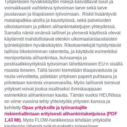
Työperäisen hyväksikäytön riskejä kasvattavat suuri ja
voimakkaasti vaihteleva työvoiman tarve sekä tarve
joustavaan ja tilapäiseen työvoimaan. Riskit lisääntyvät
matalapalkka-aloilla ja kausityössä, sekä palveluiden
ulkoistamisen ja pitkien alihankintaketjujen yhteydessä.
Samalla nämä sinänsä lailliset ja yleisesti käytössä olevat
käytännöt mahdollistavat etenkin ulkomaalaistaustaisten
työntekijöiden hyväksikäytön. Rikoksentekijät hyödyntävät
laillisia liiketoiminnan rakenteita, ja käyttävät esimerkiksi
moniportaista alihankintaa, bulvaaneja ja
postilaatikkoyrityksiä työvoiman lähettämiseen EU:n sisällä
maasta toiseen. Tällä tavoin kierretään tilaajavastuuta ja
muita velvoitteita, pidetään yrityksen paperit puhtaana ja
piilotetaan toiminta viranomaisilta. Myös laillisesti toimivat
yritykset voivat joutua osalliseksi ihmiskauppaan
esimerkiksi alihankinnan kautta. Tämän vuoksi HEUNIssa
on viime vuosina tehty yhteistyötä yritysten kanssa ja
kehitetty
Opas yrityksille ja työnantajille
riskienhallintaan erityisesti alihankintaketjuissa (PDF
1,43 Mt)
. Myös FLOW-hankkeessa tehdään yrityksille
käytännön läheistä työkalupakettia työperäisen