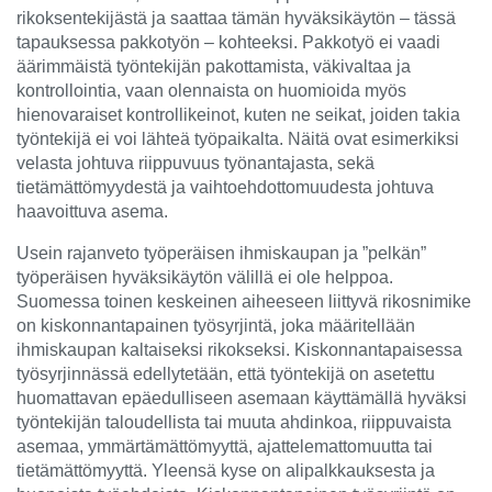
rikoksentekijästä ja saattaa tämän hyväksikäytön – tässä
tapauksessa pakkotyön – kohteeksi. Pakkotyö ei vaadi
äärimmäistä työntekijän pakottamista, väkivaltaa ja
kontrollointia, vaan olennaista on huomioida myös
hienovaraiset kontrollikeinot, kuten ne seikat, joiden takia
työntekijä ei voi lähteä työpaikalta. Näitä ovat esimerkiksi
velasta johtuva riippuvuus työnantajasta, sekä
tietämättömyydestä ja vaihtoehdottomuudesta johtuva
haavoittuva asema.
Usein rajanveto työperäisen ihmiskaupan ja ”pelkän”
työperäisen hyväksikäytön välillä ei ole helppoa.
Suomessa toinen keskeinen aiheeseen liittyvä rikosnimike
on kiskonnantapainen työsyrjintä, joka määritellään
ihmiskaupan kaltaiseksi rikokseksi. Kiskonnantapaisessa
työsyrjinnässä edellytetään, että työntekijä on asetettu
huomattavan epäedulliseen asemaan käyttämällä hyväksi
työntekijän taloudellista tai muuta ahdinkoa, riippuvaista
asemaa, ymmärtämättömyyttä, ajattelemattomuutta tai
tietämättömyyttä. Yleensä kyse on alipalkkauksesta ja