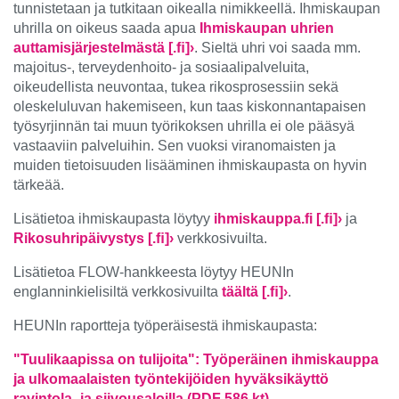
tunnistetaan ja tutkitaan oikealla nimikkeellä. Ihmiskaupan
uhrilla on oikeus saada apua
Ihmiskaupan uhrien
auttamisjärjestelmästä
[.ﬁ
]›
. Sieltä uhri voi saada mm.
majoitus-, terveydenhoito- ja sosiaalipalveluita,
oikeudellista neuvontaa, tukea rikosprosessiin sekä
oleskeluluvan hakemiseen, kun taas kiskonnantapaisen
työsyrjinnän tai muun työrikoksen uhrilla ei ole pääsyä
vastaaviin palveluihin. Sen vuoksi viranomaisten ja
muiden tietoisuuden lisääminen ihmiskaupasta on hyvin
tärkeää.
Lisätietoa ihmiskaupasta löytyy
ihmiskauppa.fi
[.ﬁ
]›
ja
Rikosuhripäivystys
[.ﬁ
]›
verkkosivuilta.
Lisätietoa FLOW-hankkeesta löytyy HEUNIn
englanninkielisiltä verkkosivuilta
täältä
[.ﬁ
]›
.
HEUNIn raportteja työperäisestä ihmiskaupasta:
"Tuulikaapissa on tulijoita": Työperäinen ihmiskauppa
ja ulkomaalaisten työntekijöiden hyväksikäyttö
ravintola- ja siivousaloilla (PDF 586 kt)