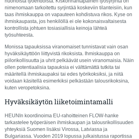
huonoista työehdoista. Kiskonnantapainen työsyrjintä on
nimenomaan tarkoitettu syrjintää koskeviin tilanteisiin, kun
taas ihmiskauppa on vapauteen kohdistuva rikos. Kyse on
ihmiskaupasta, jos henkilöllä ei ole kokonaisvaltaisesta
kontrollista johtuen tosiasiallisia keinoja lähteä
työsuhteesta.
Monissa tapauksissa viranomaiset tunnistavat vain osan
hyväksikäyttöön liittyvistä rikoksista. Ihmiskauppa on
piilorikollisuutta ja uhrit pelkäävät usein viranomaisia. Näin
ollen potentiaalisia tapauksia ei välttämättä tutkita tai
määritellä ihmiskaupaksi tai edes työrikoksiksi, ja niitä
voidaan käsitellä esimerkiksi pelkästään talousrikoksina,
kuten veropetoksina.
Hyväksikäytön liiketoimintamalli
HEUNIn koordinoima EU-rahoitteinen FLOW-hanke
tarkastelee työperäisen ihmiskaupan ja talousrikollisuuden
yhteyksiä Suomen lisäksi Virossa, Latviassa ja
Bulgariassa. Vuoden 2019 lopussa julkaistussa raportissa