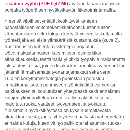
Likainen vyyhti (PDF 5,42 Mt)
avataan tapausanalyysin
pohjalta työperäisen hyväksikäytön liiketoimintamallia.
Yleensä vilpilliset yrittäjät keskittyvät kahteen
pääasialliseen voitontekemiskeinoon: kustannusten
vähentämiseen sekä tulojen kerryttämiseen laskuttamalla
työntekijältä erilaisia ylimääräisiä kustannuksia (kuva 2).
Kustannusten vähentämisstrategia nojautuu
työvoimakustannusten karsimiseen esimerkiksi
alipalkkauksella, teettämällä ylipitkiä työpäiviä maksamatta
lakisääteisiä lisiä, joiden lisäksi kustannuksia vähennetään
jättämällä maksamatta työnantajamaksut sekä verot.
Tulojen kerryttämisstrategia puolestaan perustuu
ennakkomaksujen perimiseen työntekijöiltä esimeriksi
palkkauksen tai koulutuksen yhteydessä sekä erinäisten
kulujen ylihinnoitteluun (mm. välitysmaksut, kuljetus,
majoitus, ruoka, vaatteet, työvarusteet ja työkalut).
Yleisimmin hyväksikäytössä on kyse huomattavasta
alipalkkauksesta, jonka yhteydessä palkasta vähennetään
erinäisiä kuluja, kuten välityspalkkiota tai asumis-, ruoka-
ja työvälinekustannuksia. Tämä puolestaan voi johtaa