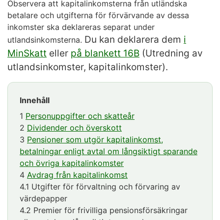
Observera att kapitalinkomsterna från utländska
betalare och utgifterna för förvärvande av dessa
inkomster ska deklareras separat under
Du kan deklarera dem
i
utlandsinkomsterna.
MinSkatt
eller
på blankett 16B
(Utredning av
utlandsinkomster, kapitalinkomster).
Innehåll
1
Personuppgifter och skatteår
2
Dividender och överskott
3
Pensioner som utgör kapitalinkomst,
betalningar enligt avtal om långsiktigt sparande
och övriga kapitalinkomster
4
Avdrag från kapitalinkomst
4.1 Utgifter för förvaltning och förvaring av
värdepapper
4.2 Premier för frivilliga pensionsförsäkringar