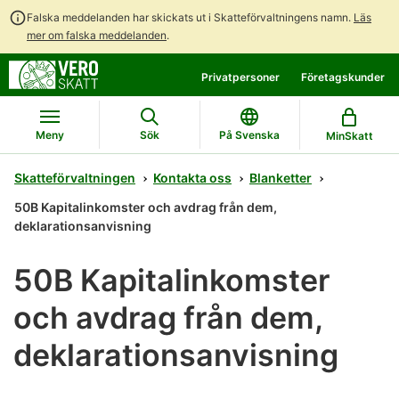
Falska meddelanden har skickats ut i Skatteförvaltningens namn.
Läs
mer om falska meddelanden
.
Gå
Gå
Privatpersoner
Företagskunder
direkt
till
till
hela
innehållet
webbplatsens
Meny
Sök
På Svenska
MinSkatt
sökning
Skatteförvaltningen
Kontakta oss
Blanketter
50B Kapitalinkomster och avdrag från dem,
deklarationsanvisning
50B Kapitalinkomster
och avdrag från dem,
deklarationsanvisning