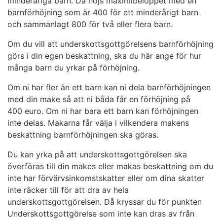
minderåriga barn. Då höjs maximibeloppet med en
barnförhöjning som är 400 för ett minderårigt barn
och sammanlagt 800 för två eller flera barn.
Om du vill att underskottsgottgörelsens barnförhöjning
görs i din egen beskattning, ska du här ange för hur
många barn du yrkar på förhöjning.
Om ni har fler än ett barn kan ni dela barnförhöjningen
med din make så att ni båda får en förhöjning på
400 euro. Om ni har bara ett barn kan förhöjningen
inte delas. Makarna får välja i vilkendera makens
beskattning barnförhöjningen ska göras.
Du kan yrka på att underskottsgottgörelsen ska
överföras till din makes eller makas beskattning om du
inte har förvärvsinkomstskatter eller om dina skatter
inte räcker till för att dra av hela
underskottsgottgörelsen. Då kryssar du för punkten
Underskottsgottgörelse som inte kan dras av från