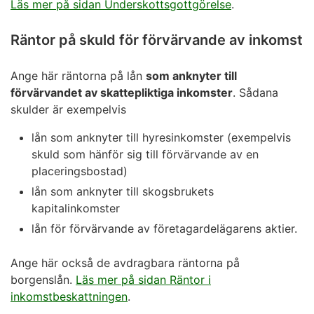
Läs mer på sidan Underskottsgottgörelse
.
Räntor på skuld för förvärvande av inkomst
Ange här räntorna på lån
som anknyter till
förvärvandet av skattepliktiga inkomster
. Sådana
skulder är exempelvis
lån som anknyter till hyresinkomster (exempelvis
skuld som hänför sig till förvärvande av en
placeringsbostad)
lån som anknyter till skogsbrukets
kapitalinkomster
lån för förvärvande av företagardelägarens aktier.
Ange här också de avdragbara räntorna på
borgenslån.
Läs mer på sidan Räntor i
inkomstbeskattningen
.