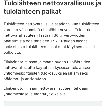
Tulolähteen nettovarallisuus ja
tulolähteen palkat
Tulolähteen nettovarallisuus saadaan, kun tulolähteen
varoista vähennetään tulolähteen velat. Tulolähteen
nettovarallisuuteen lisätään 30 % verovuoden
päättymistä edeltäneiden 12 kuukauden aikana
maksetuista tulolähteen ennakonpidätyksen alaisista
palkoista.
Elinkeinotoiminnan ja maatalouden tulolähteiden
nettovarallisuutta käytetään kyseisen tulolähteen
yhtiömieskohtaisten tulo-osuuksien jakamiseksi
pääoma- ja ansiotuloon.
Elinkeinotoiminnan nettovarallisuuteen tehdään
yhtiömiestasolla määrätyt oikaisut.