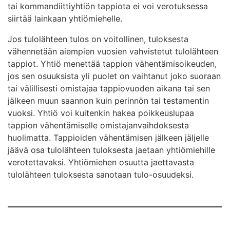
tai kommandiittiyhtiön tappiota ei voi verotuksessa
siirtää lainkaan yhtiömiehelle.
Jos tulolähteen tulos on voitollinen, tuloksesta
vähennetään aiempien vuosien vahvistetut tulolähteen
tappiot. Yhtiö menettää tappion vähentämisoikeuden,
jos sen osuuksista yli puolet on vaihtanut joko suoraan
tai välillisesti omistajaa tappiovuoden aikana tai sen
jälkeen muun saannon kuin perinnön tai testamentin
vuoksi. Yhtiö voi kuitenkin hakea poikkeuslupaa
tappion vähentämiselle omistajanvaihdoksesta
huolimatta. Tappioiden vähentämisen jälkeen jäljelle
jäävä osa tulolähteen tuloksesta jaetaan yhtiömiehille
verotettavaksi. Yhtiömiehen osuutta jaettavasta
tulolähteen tuloksesta sanotaan tulo-osuudeksi.