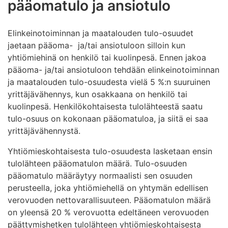
pääomatulo ja ansiotulo
Elinkeinotoiminnan ja maatalouden tulo-osuudet
jaetaan pääoma- ja/tai ansiotuloon silloin kun
yhtiömiehinä on henkilö tai kuolinpesä. Ennen jakoa
pääoma- ja/tai ansiotuloon tehdään elinkeinotoiminnan
ja maatalouden tulo-osuudesta vielä 5 %:n suuruinen
yrittäjävähennys, kun osakkaana on henkilö tai
kuolinpesä. Henkilökohtaisesta tulolähteestä saatu
tulo-osuus on kokonaan pääomatuloa, ja siitä ei saa
yrittäjävähennystä.
Yhtiömieskohtaisesta tulo-osuudesta lasketaan ensin
tulolähteen pääomatulon määrä. Tulo-osuuden
pääomatulo määräytyy normaalisti sen osuuden
perusteella, joka yhtiömiehellä on yhtymän edellisen
verovuoden nettovarallisuuteen. Pääomatulon määrä
on yleensä 20 % verovuotta edeltäneen verovuoden
päättymishetken tulolähteen yhtiömieskohtaisesta