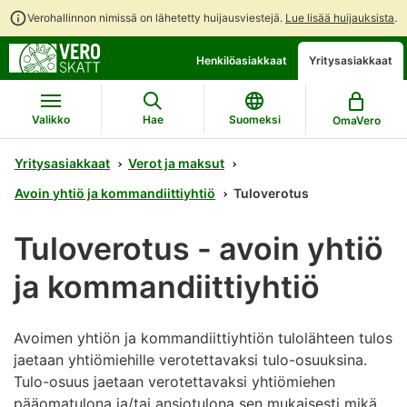
Verohallinnon nimissä on lähetetty huijausviestejä.
Lue lisää huijauksista
.
Siirry
Siirry
Henkilöasiakkaat
Yritysasiakkaat
suoraan
koko
sisältöön
sivuston
hakuun
Valikko
Hae
Suomeksi
OmaVero
Yritysasiakkaat
Verot ja maksut
Avoin yhtiö ja kommandiittiyhtiö
Tuloverotus
Tuloverotus - avoin yhtiö
ja kommandiittiyhtiö
Avoimen yhtiön ja kommandiittiyhtiön tulolähteen tulos
jaetaan yhtiömiehille verotettavaksi tulo-osuuksina.
Tulo-osuus jaetaan verotettavaksi yhtiömiehen
pääomatulona ja/tai ansiotulona sen mukaisesti mikä