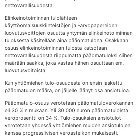
nettovarallisuudesta.
Elinkeinotoiminnan tulolähteen
käyttöomaisuuskiinteistöjen ja -arvopapereiden
luovutusvoittojen osuutta yhtymän elinkeinotoiminnan
tuloksesta käsitellään aina pääomatulona. Osakkaan
osuus elinkeinotoiminnan tulosta katsotaan
nettovarallisuudesta riippumatta pääomatuloksi siihen
määrään saakka, joka vastaa hänen osuuttaan em.
luovutusvoitoista.
Kun yhtiömiehen tulo-osuudesta on ensin laskettu
pääomatulon määrä, on jäljelle jäänyt osa ansiotuloa.
Pääomatulo-osuus verotetaan pääomatuloverokannan
eli 30 %:n mukaan. Yli 30 000 euron pääomatuloista
veroprosentti on 34 %. Tulo-osuuksien ansiotulot
verotetaan yhdessä yhtiömiehen muiden ansiotulojen
kanssa progressiivisen veroasteikon mukaisesti.