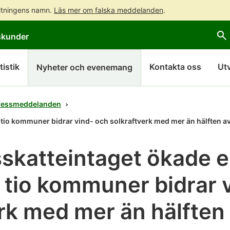
altningens namn.
Läs mer om falska meddelanden
.
Gå
Gå
skunder
direkt
till
till
hela
innehållet
webbplatsens
tistik
Kontakta oss
Ut
Nyheter och evenemang
sökning
ressmeddelanden
i tio kommuner bidrar vind- och solkraftverk med mer än hälften a
skatteintaget ökade e
i tio kommuner bidrar 
rk med mer än hälften