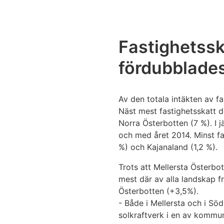
Fastighetsska
fördubblade
Av den totala intäkten av f
Näst mest fastighetsskatt de
Norra Österbotten (7 %). I 
och med året 2014. Minst fas
%) och Kajanaland (1,2 %).
Trots att Mellersta Österbo
mest där av alla landskap f
Österbotten (+3,5%).
- Både i Mellersta och i Sö
solkraftverk i en av kommun