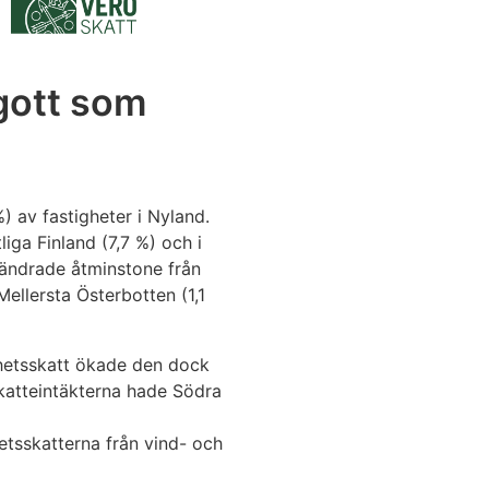
 gott som
) av fastigheter i Nyland.
iga Finland (7,7 %) och i
rändrade åtminstone från
Mellersta Österbotten (1,1
ghetsskatt ökade den dock
skatteintäkterna hade Södra
etsskatterna från vind- och