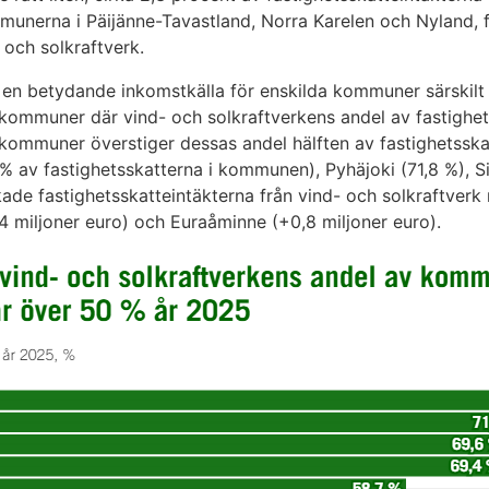
mmunerna i Päijänne-Tavastland, Norra Karelen och Nyland, fl
- och solkraftverk.
 en betydande inkomstkälla för enskilda kommuner särskilt 
5 kommuner där vind- och solkraftverkens andel av fastigh
o kommuner överstiger dessas andel hälften av fastighetssk
6 % av fastighetsskatterna i kommunen), Pyhäjoki (71,8 %), 
kade fastighetsskatteintäkterna från vind- och solkraftverk 
1,4 miljoner euro) och Euraåminne (+0,8 miljoner euro).