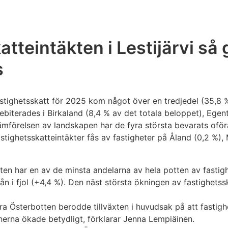
tteintäkten i Lestijärvi så
s
astighetsskatt för 2025 kom något över en tredjedel (35,8 %
biterades i Birkaland (8,4 % av det totala beloppet), Egentl
jämförelsen av landskapen har de fyra största bevarats ofö
tighetsskatteintäkter fås av fastigheter på Åland (0,2 %), 
tten har en av de minsta andelarna av hela potten av fasti
rån i fjol (+4,4 %). Den näst största ökningen av fastighets
dra Österbotten berodde tillväxten i huvudsak på att fastigh
erna ökade betydligt, förklarar Jenna Lempiäinen.