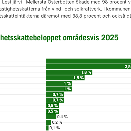
i Lestijärvi i Mellersta Österbotten ökade med 98 procent vi
fastighetsskatterna från vind- och solkraftverk. I kommunen
tsskatteintäkterna däremot med 38,8 procent och också dä