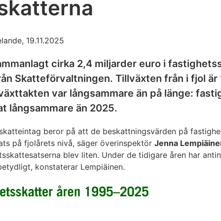
skatterna
lande, 19.11.2025
sammanlagt cirka 2,4 miljarder euro i fastighet
från Skatteförvaltningen. Tillväxten från i fjol är
illväxttakten var långsammare än på länge: fas
kat långsammare än 2025.
skatteintag beror på att de beskattningsvärden på fastigh
ats på fjolårets nivå, säger överinspektör
Jenna Lempiäine
etsskattesatserna blev liten. Under de tidigare åren har an
betydligt, konstaterar Lempiäinen.