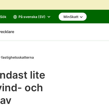
Sök
På svenska (SV)
MinSkatt
vecklare
v fastighetsskatterna
ndast lite
vind- och
 av