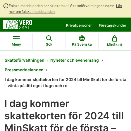
Falska meddelanden har skickats ut i Skatteförvaltningens namn.
Läs
mer om falska meddelanden
.
Gå
Gå
Privatpersoner
Företagskunder
direkt
till
till
hela
innehållet
webbplatsens
Meny
Sök
På Svenska
MinSkatt
sökning
Skatteförvaltningen
Nyheter och evenemang
Pressmeddelanden
I dag kommer skattekorten för 2024 till MinSkatt för de första
– vänta på ditt eget i lugn och ro
I dag kommer
skattekorten för 2024 till
MinSkatt för de första –