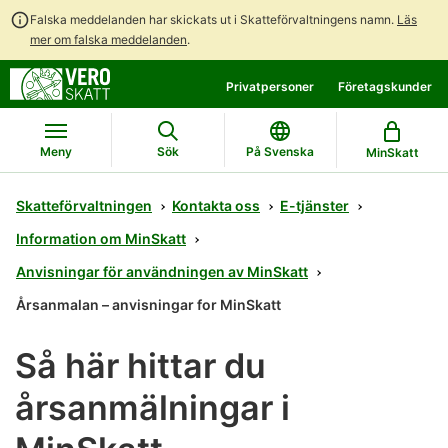
Falska meddelanden har skickats ut i Skatteförvaltningens namn.
Läs
mer om falska meddelanden
.
Gå
Gå
Privatpersoner
Företagskunder
direkt
till
till
hela
innehållet
webbplatsens
Meny
Sök
På Svenska
MinSkatt
sökning
Skatteförvaltningen
Kontakta oss
E-tjänster
Information om MinSkatt
Anvisningar för användningen av MinSkatt
Årsanmalan – anvisningar for MinSkatt
Så här hittar du
årsanmälningar i