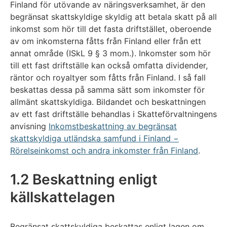
Finland för utövande av näringsverksamhet, är den
begränsat skattskyldige skyldig att betala skatt på all
inkomst som hör till det fasta driftstället, oberoende
av om inkomsterna fåtts från Finland eller från ett
annat område (ISkL 9 § 3 mom.). Inkomster som hör
till ett fast driftställe kan också omfatta dividender,
räntor och royaltyer som fåtts från Finland. I så fall
beskattas dessa på samma sätt som inkomster för
allmänt skattskyldiga. Bildandet och beskattningen
av ett fast driftställe behandlas i Skatteförvaltningens
anvisning
Inkomstbeskattning av begränsat
skattskyldiga utländska samfund i Finland −
Rörelseinkomst och andra inkomster från Finland
.
1.2 Beskattning enligt
källskattelagen
Begränsat skattskyldiga beskattas enligt lagen om