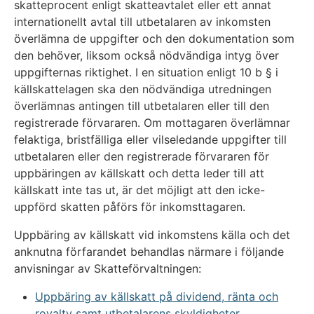
skatteprocent enligt skatteavtalet eller ett annat
internationellt avtal till utbetalaren av inkomsten
överlämna de uppgifter och den dokumentation som
den behöver, liksom också nödvändiga intyg över
uppgifternas riktighet. I en situation enligt 10 b § i
källskattelagen ska den nödvändiga utredningen
överlämnas antingen till utbetalaren eller till den
registrerade förvararen. Om mottagaren överlämnar
felaktiga, bristfälliga eller vilseledande uppgifter till
utbetalaren eller den registrerade förvararen för
uppbäringen av källskatt och detta leder till att
källskatt inte tas ut, är det möjligt att den icke-
uppförd skatten påförs för inkomsttagaren.
Uppbäring av källskatt vid inkomstens källa och det
anknutna förfarandet behandlas närmare i följande
anvisningar av Skatteförvaltningen:
Uppbäring av källskatt på dividend, ränta och
royalty samt utbetalarens skyldigheter