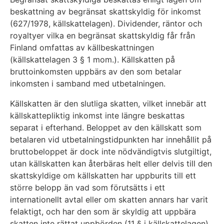
beskattning av begränsat skattskyldig för inkomst
(627/1978, källskattelagen). Dividender, räntor och
royaltyer vilka en begränsat skattskyldig får från
Finland omfattas av källbeskattningen
(källskattelagen 3 § 1 mom.). Källskatten på
bruttoinkomsten uppbärs av den som betalar
inkomsten i samband med utbetalningen.
Källskatten är den slutliga skatten, vilket innebär att
källskattepliktig inkomst inte längre beskattas
separat i efterhand. Beloppet av den källskatt som
betalaren vid utbetalningstidpunkten har innehållit på
bruttobeloppet är dock inte nödvändigtvis slutgiltigt,
utan källskatten kan återbäras helt eller delvis till den
skattskyldige om källskatten har uppburits till ett
större belopp än vad som förutsätts i ett
internationellt avtal eller om skatten annars har varit
felaktigt, och har den som är skyldig att uppbära
skatten inte rättat uppbörden (11 § i källskattelagen).