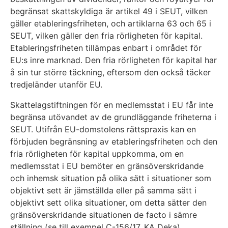
begränsat skattskyldiga är artikel 49 i SEUT, vilken
gäller etableringsfriheten, och artiklarna 63 och 65 i
SEUT, vilken gäller den fria rörligheten för kapital.
Etableringsfriheten tillämpas enbart i området för
EU:s inre marknad. Den fria rörligheten för kapital har
å sin tur större täckning, eftersom den också täcker
tredjeländer utanför EU.
Skattelagstiftningen för en medlemsstat i EU får inte
begränsa utövandet av de grundläggande friheterna i
SEUT. Utifrån EU-domstolens rättspraxis kan en
förbjuden begränsning av etableringsfriheten och den
fria rörligheten för kapital uppkomma, om en
medlemsstat i EU bemöter en gränsöverskridande
och inhemsk situation på olika sätt i situationer som
objektivt sett är jämställda eller på samma sätt i
objektivt sett olika situationer, om detta sätter den
gränsöverskridande situationen de facto i sämre
ställning (se till exempel C-156/17, KA Deka).