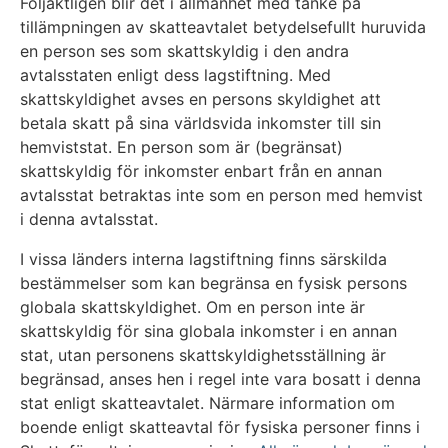
Följaktligen blir det i allmänhet med tanke på
tillämpningen av skatteavtalet betydelsefullt huruvida
en person ses som skattskyldig i den andra
avtalsstaten enligt dess lagstiftning. Med
skattskyldighet avses en persons skyldighet att
betala skatt på sina världsvida inkomster till sin
hemviststat. En person som är (begränsat)
skattskyldig för inkomster enbart från en annan
avtalsstat betraktas inte som en person med hemvist
i denna avtalsstat.
I vissa länders interna lagstiftning finns särskilda
bestämmelser som kan begränsa en fysisk persons
globala skattskyldighet. Om en person inte är
skattskyldig för sina globala inkomster i en annan
stat, utan personens skattskyldighetsställning är
begränsad, anses hen i regel inte vara bosatt i denna
stat enligt skatteavtalet. Närmare information om
boende enligt skatteavtal för fysiska personer finns i