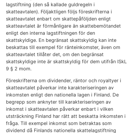
lagstiftning (den så kallade guldregeln i
skatteavtalen). Följaktligen följs föreskrifterna i
skatteavtalet enbart om skattepåföljden enligt
skatteavtalet är förmånligare än skattebemötandet
enligt den interna lagstiftningen för den
skattskyldige. En begränsat skattskyldig kan inte
beskattas till exempel för ränteinkomster, även om
skatteavtalet tillåter det, om den begränsat
skattskyldige inte är skattskyldig för dem utifrån ISkL
9 § 2 mom.
Föreskrifterna om dividender, räntor och royaltyer i
skatteavtalet påverkar inte karakteriseringen av
inkomsten enligt den nationella lagen i Finland. De
begrepp som anknyter till karakteriseringen av
inkomst i skatteavtalen påverkar enbart i vilken
utsträckning Finland har rätt att beskatta inkomsten i
fråga. Till exempel inkomst som betraktas som
dividend då Finlands nationella skattelagstiftning