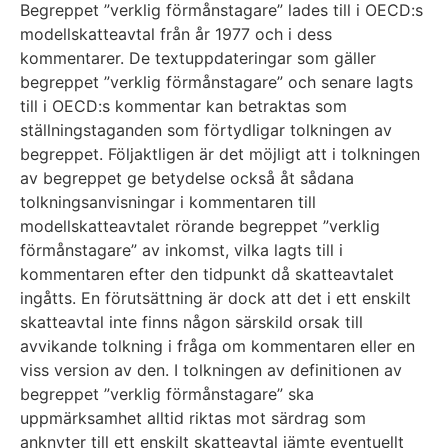
Begreppet ”verklig förmånstagare” lades till i OECD:s
modellskatteavtal från år 1977 och i dess
kommentarer. De textuppdateringar som gäller
begreppet ”verklig förmånstagare” och senare lagts
till i OECD:s kommentar kan betraktas som
ställningstaganden som förtydligar tolkningen av
begreppet. Följaktligen är det möjligt att i tolkningen
av begreppet ge betydelse också åt sådana
tolkningsanvisningar i kommentaren till
modellskatteavtalet rörande begreppet ”verklig
förmånstagare” av inkomst, vilka lagts till i
kommentaren efter den tidpunkt då skatteavtalet
ingåtts. En förutsättning är dock att det i ett enskilt
skatteavtal inte finns någon särskild orsak till
avvikande tolkning i fråga om kommentaren eller en
viss version av den. I tolkningen av definitionen av
begreppet ”verklig förmånstagare” ska
uppmärksamhet alltid riktas mot särdrag som
anknyter till ett enskilt skatteavtal jämte eventuellt