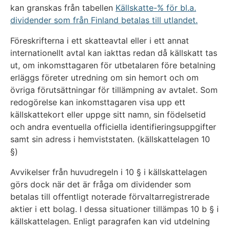
kan granskas från tabellen
Källskatte-% för bl.a.
dividender som från Finland betalas till utlandet.
Föreskrifterna i ett skatteavtal eller i ett annat
internationellt avtal kan iakttas redan då källskatt tas
ut, om inkomsttagaren för utbetalaren före betalning
erläggs företer utredning om sin hemort och om
övriga förutsättningar för tillämpning av avtalet. Som
redogörelse kan inkomsttagaren visa upp ett
källskattekort eller uppge sitt namn, sin födelsetid
och andra eventuella officiella identifieringsuppgifter
samt sin adress i hemviststaten. (källskattelagen 10
§)
Avvikelser från huvudregeln i 10 § i källskattelagen
görs dock när det är fråga om dividender som
betalas till offentligt noterade förvaltarregistrerade
aktier i ett bolag. I dessa situationer tillämpas 10 b § i
källskattelagen. Enligt paragrafen kan vid utdelning