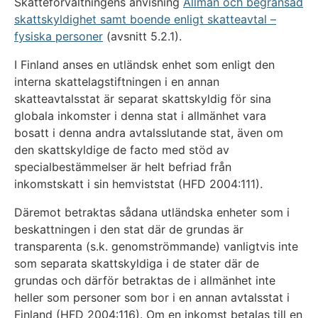
Skatteförvaltningens anvisning
Allmän och begränsad
skattskyldighet samt boende enligt skatteavtal –
fysiska personer
(avsnitt 5.2.1).
I Finland anses en utländsk enhet som enligt den
interna skattelagstiftningen i en annan
skatteavtalsstat är separat skattskyldig för sina
globala inkomster i denna stat i allmänhet vara
bosatt i denna andra avtalsslutande stat, även om
den skattskyldige de facto med stöd av
specialbestämmelser är helt befriad från
inkomstskatt i sin hemviststat (HFD 2004:111).
Däremot betraktas sådana utländska enheter som i
beskattningen i den stat där de grundas är
transparenta (s.k. genomströmmande) vanligtvis inte
som separata skattskyldiga i de stater där de
grundas och därför betraktas de i allmänhet inte
heller som personer som bor i en annan avtalsstat i
Finland (HFD 2004:116). Om en inkomst betalas till en