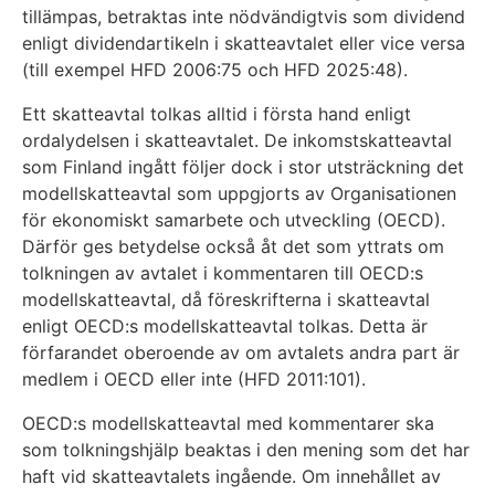
tillämpas, betraktas inte nödvändigtvis som dividend
enligt dividendartikeln i skatteavtalet eller vice versa
(till exempel HFD 2006:75 och HFD 2025:48).
Ett skatteavtal tolkas alltid i första hand enligt
ordalydelsen i skatteavtalet. De inkomstskatteavtal
som Finland ingått följer dock i stor utsträckning det
modellskatteavtal som uppgjorts av Organisationen
för ekonomiskt samarbete och utveckling (OECD).
Därför ges betydelse också åt det som yttrats om
tolkningen av avtalet i kommentaren till OECD:s
modellskatteavtal, då föreskrifterna i skatteavtal
enligt OECD:s modellskatteavtal tolkas. Detta är
förfarandet oberoende av om avtalets andra part är
medlem i OECD eller inte (HFD 2011:101).
OECD:s modellskatteavtal med kommentarer ska
som tolkningshjälp beaktas i den mening som det har
haft vid skatteavtalets ingående. Om innehållet av