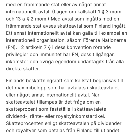
med en främmande stat eller av något annat
internationellt avtal. (Lagen om källskatt 1 § 3 mom.
och 13 a § 2 mom.) Med avtal som ingåtts med en
främmande stat avses skatteavtal som Finland ingått.
Ett annat internationellt avtal kan gälla till exempel en
internationell organisation, såsom Förenta Nationerna
(FN). I 2 artikeln 7 § i dess konvention rörande
privilegier och immunitet har FN, dess tillgångar,
inkomster och övriga egendom undantagits från alla
direkta skatter.
Finlands beskattningsrätt som källstat begränsas till
det maximibelopp som har avtalats i skatteavtalet
eller något annat internationellt avtal. När
skatteavtalet tillämpas är det fråga om en
skatteprocent som fastställs i skatteavtalets
dividend-, ränte- eller royaltyinkomstartikel.
Skatteprocenten enligt skatteavtalen på dividender
och royaltyer som betalas från Finland till utlandet