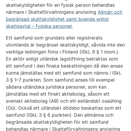
skattskyldigheten för en fysisk person behandlas
närmare i Skatteförvaltningens anvisning
Allmän och
begränsad skattskyldighet samt boende enligt
skatteavtal – fysiska personer
.
Ett samfund som grundats eller registrerats
utomlands är begränsat skattskyldigt, såvida inte den
verkliga ledningen finns i Finland (ISkL 9 § 1 mom.).
En aktör enligt utländsk lagstiftning betraktas som
ett samfund i den finska beskattningen då den anses
kunna jämställas med ett samfund som nämns i ISkL
3 § 1–7 punkten. Som samfund anses till exempel
sådana utländska juridiska personer, som kan
jämställas med ett finskt aktiebolag, såsom ett
svenskt aktiebolag (AB) och ett estländskt osaühing
(Oü). Också ett utländskt dödsbo beskattas som ett
samfund (ISkL 3 § 6 punkten). Den allmänna och
begränsade skattskyldigheten för ett samfund
behandlas närmare i Skatteförvaltningens anvisning