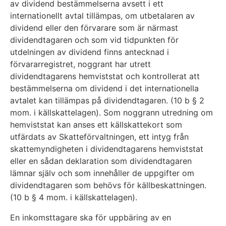
av dividend bestämmelserna avsett i ett
internationellt avtal tillämpas, om utbetalaren av
dividend eller den förvarare som är närmast
dividendtagaren och som vid tidpunkten för
utdelningen av dividend finns antecknad i
förvararregistret, noggrant har utrett
dividendtagarens hemviststat och kontrollerat att
bestämmelserna om dividend i det internationella
avtalet kan tillämpas på dividendtagaren. (10 b § 2
mom. i källskattelagen). Som noggrann utredning om
hemviststat kan anses ett källskattekort som
utfärdats av Skatteförvaltningen, ett intyg från
skattemyndigheten i dividendtagarens hemviststat
eller en sådan deklaration som dividendtagaren
lämnar själv och som innehåller de uppgifter om
dividendtagaren som behövs för källbeskattningen.
(10 b § 4 mom. i källskattelagen).
En inkomsttagare ska för uppbäring av en