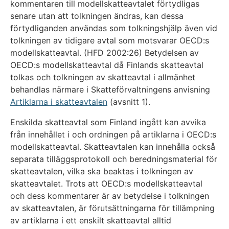
kommentaren till modellskatteavtalet förtydligas
senare utan att tolkningen ändras, kan dessa
förtydliganden användas som tolkningshjälp även vid
tolkningen av tidigare avtal som motsvarar OECD:s
modellskatteavtal. (HFD 2002:26) Betydelsen av
OECD:s modellskatteavtal då Finlands skatteavtal
tolkas och tolkningen av skatteavtal i allmänhet
behandlas närmare i Skatteförvaltningens anvisning
Artiklarna i skatteavtalen
(avsnitt 1).
Enskilda skatteavtal som Finland ingått kan avvika
från innehållet i och ordningen på artiklarna i OECD:s
modellskatteavtal. Skatteavtalen kan innehålla också
separata tilläggsprotokoll och beredningsmaterial för
skatteavtalen, vilka ska beaktas i tolkningen av
skatteavtalet. Trots att OECD:s modellskatteavtal
och dess kommentarer är av betydelse i tolkningen
av skatteavtalen, är förutsättningarna för tillämpning
av artiklarna i ett enskilt skatteavtal alltid