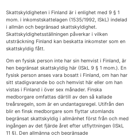
Skattskyldigheten i Finland är i enlighet med 9 § 1
mom. i inkomstskattelagen (1535/1992, ISkL) indelad
i allmän och begränsad skattskyldighet.
Skattskyldighetsställningen påverkar i vilken
utsträckning Finland kan beskatta inkomster som en
skattskyldig fått.
Om en fysisk person inte har sin hemvist i Finland, är
hen begränsat skattskyldig här (ISkL 9 § 1 mom.). En
fysisk person anses vara bosatt i Finland, om han har
sitt stadigvarande bo och hemvist här eller om han
vistas i Finland i över sex månader. Finska
medborgare omfattas därtill av den så kallade
treårsregeln, som är en undantagsregel. Utifrån den
blir en finsk medborgare som flyttar utomlands
begränsat skattskyldig i allmänhet först från och med
ingången av det fjärde året efter utflyttningen (ISkL
11 §). Den allmänna och begränsade