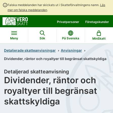
Falska meddelanden har skickats ut i Skatteförvaltningens namn.
Läs
mer om falska meddelanden
.
Gå
Gå
Privatpersoner
Företagskunder
direkt
till
till
hela
innehållet
webbplatsens
Meny
Sök
På Svenska
MinSkatt
sökning
Detaljerade skatteanvisningar
Anvisningar
Dividender, räntor och royaltyer till begränsat skattskyldiga
Detaljerad skatteanvisning
Dividender, räntor och
royaltyer till begränsat
skattskyldiga