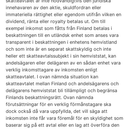
skatteavtalet är inte nödvändigtvis den juridiska
innehavaren av den aktie, skuldfordran eller
immateriella rättighet eller egendom utifrån vilken en
dividend, ränta eller royalty betalas ut. Om till
exempel inkomst som fåtts från Finland betalas i
beskattningen till en utländsk enhet som anses vara
transparent i beskattningen i enhetens hemvistland
och som inte är en separat skattskyldig och inte
heller ett skatteavtalssubjekt i sin hemviststat, kan
andelsägaren eller delägaren av en sådan enhet vara
verklig inkomsttagare av inkomsten enligt
skatteavtalet. I ovan nämnda situation kan
skatteavtalet mellan Finland och andelsägarens och
delägarens hemviststat bli tillämpligt och begränsa
Finlands beskattningsrätt. Ovan nämnda
förutsättningar för en verklig förmånstagare ska
dock också då vara uppfyllda, det vill säga att
inkomsten inte får vara föremål för en skyldighet som
baserar sig på ett avtal eller en lag att överföra den