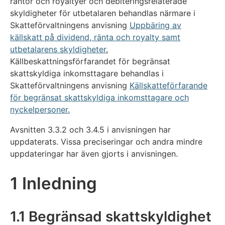
räntor och royaltyer och debiteringsrelaterade
skyldigheter för utbetalaren behandlas närmare i
Skatteförvaltningens anvisning
Uppbäring av
källskatt på dividend, ränta och royalty samt
utbetalarens skyldigheter
.
Källbeskattningsförfarandet för begränsat
skattskyldiga inkomsttagare behandlas i
Skatteförvaltningens anvisning
Källskatteförfarande
för begränsat skattskyldiga inkomsttagare och
nyckelpersoner.
Avsnitten 3.3.2 och 3.4.5 i anvisningen har
uppdaterats. Vissa preciseringar och andra mindre
uppdateringar har även gjorts i anvisningen.
1 Inledning
1.1 Begränsad skattskyldighet