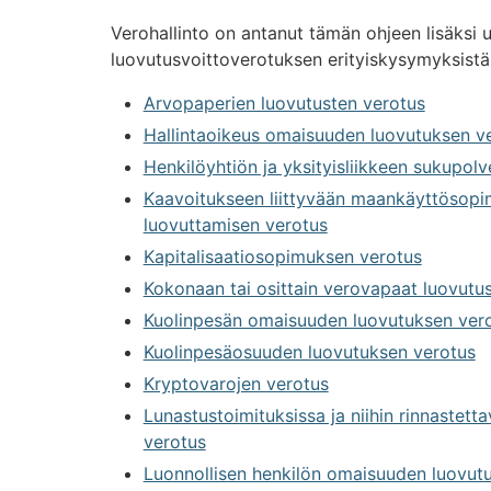
Verohallinto on antanut tämän ohjeen lisäksi us
luovutusvoittoverotuksen erityiskysymyksistä.
Arvopaperien luovutusten verotus
Hallintaoikeus omaisuuden luovutuksen v
Henkilöyhtiön ja yksityisliikkeen sukupo
Kaavoitukseen liittyvään maankäyttösop
luovuttamisen verotus
Kapitalisaatiosopimuksen verotus
Kokonaan tai osittain verovapaat luovutu
Kuolinpesän omaisuuden luovutuksen ver
Kuolinpesäosuuden luovutuksen verotus
Kryptovarojen verotus
Lunastustoimituksissa ja niihin rinnastetta
verotus
Luonnollisen henkilön omaisuuden luovutus