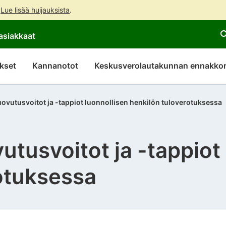
.
Lue lisää huijauksista
.
Siirry
Siirry
asiakkaat
suoraan
koko
sisältöön
sivuston
hakuun
kset
Kannanotot
Keskusverolautakunnan ennakkor
vutusvoitot ja -tappiot luonnollisen henkilön tuloverotuksessa
tusvoitot ja -tappiot 
otuksessa