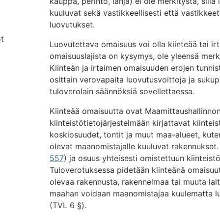
kauppa, perintö, lahja) ei ole merkitystä, sillä
kuuluvat sekä vastikkeellisesti että vastikk
luovutukset.
t
Luovutettava omaisuus voi olla kiinteää tai ir
omaisuuslajista on kysymys, ole yleensä merki
Kiinteän ja irtaimen omaisuuden erojen tunnis
osittain verovapaita luovutusvoittoja ja suk
tuloverolain säännöksiä sovellettaessa.
Kiinteää omaisuutta ovat Maamittaushallinno
kiinteistötietojärjestelmään kirjattavat kiinteis
koskiosuudet, tontit ja muut maa-alueet, kuten
olevat maanomistajalle kuuluvat rakennukset.
557
) ja osuus yhteisesti omistettuun kiinteis
Tuloverotuksessa pidetään kiinteänä omaisuut
olevaa rakennusta, rakennelmaa tai muuta lait
maahan voidaan maanomistajaa kuulematta luo
(TVL 6 §).