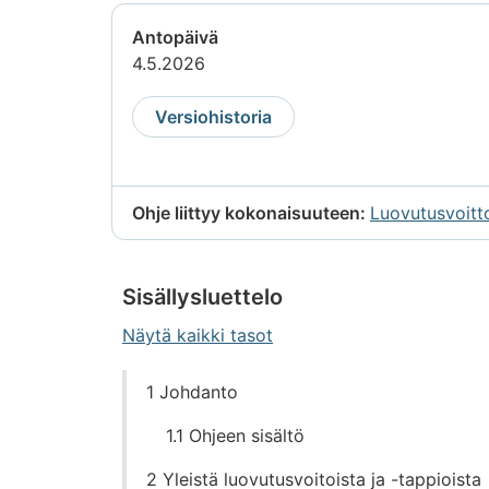
Antopäivä
4.5.2026
Versiohistoria
Ohje liittyy kokonaisuuteen:
Luovutusvoitt
Sisällysluettelo
Näytä kaikki tasot
Siirry
1 Johdanto
suoraan
sisältöön
1.1 Ohjeen sisältö
2 Yleistä luovutusvoitoista ja -tappioista