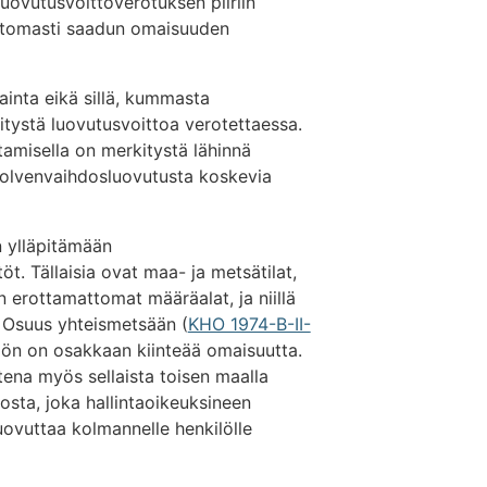
 luovutusvoittoverotuksen piiriin
eettomasti saadun omaisuuden
tainta eikä sillä, kummasta
tystä luovutusvoittoa verotettaessa.
tamisella on merkitystä lähinnä
upolvenvaihdosluovutusta koskevia
n ylläpitämään
töt. Tällaisia ovat maa- ja metsätilat,
 erottamattomat määräalat, ja niillä
 Osuus yhteismetsään (
KHO 1974-B-II-
töön on osakkaan kiinteää omaisuutta.
ena myös sellaista toisen maalla
osta, joka hallintaoikeuksineen
vuttaa kolmannelle henkilölle