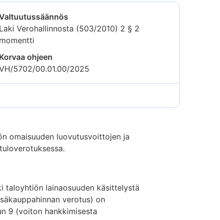
Valtuutussäännös
Laki Verohallinnosta (503/2010) 2 § 2
momentti
Korvaa ohjeen
VH/5702/00.01.00/2025
lön omaisuuden luovutusvoittojen ja
 tuloverotuksessa.
i taloyhtiön lainaosuuden käsittelystä
Lisäkauppahinnan verotus) on
uun 9 (voiton hankkimisesta