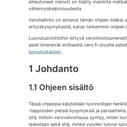
aiheutuneet menot) on lisätty maininta matk
vähennyskelpoisuudesta.
Verohallinto on antanut tämän ohjeen lisäksi u
erityiskysymyksistä, katso tarkemmin ohjeen lu
Luovutusvoittoihin liittyvä veroilmoitusmene
asiat ilmenevät erillisestä vero.fi-sivuilla esi
luovutustappio
.
1 Johdanto
1.1 Ohjeen sisältö
Tässä ohjeessa käsitellään luonnollisen henki
‑tappioiden yleisiä kysymyksiä ja periaatteit
sitä, milloin verovelvollisuus syntyy, miten l
lasketaan sekä sitä, minkä vuoden tulona luov