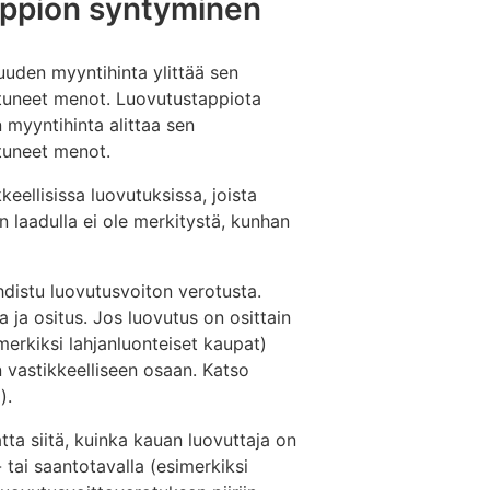
tappion syntyminen
uuden myyntihinta ylittää sen
tuneet menot. Luovutustappiota
 myyntihinta alittaa sen
tuneet menot.
eellisissa luovutuksissa, joista
n laadulla ei ole merkitystä, kunhan
hdistu luovutusvoiton verotusta.
 ja ositus. Jos luovutus on osittain
merkiksi lahjanluonteiset kaupat)
 vastikkeelliseen osaan. Katso
).
ta siitä, kuinka kauan luovuttaja on
ai saantotavalla (esimerkiksi