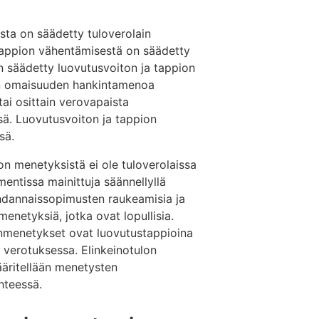
sta on säädetty tuloverolain
tappion vähentämisestä on säädetty
on säädetty luovutusvoiton ja tappion
an omaisuuden hankintamenoa
ai osittain verovapaista
sä. Luovutusvoiton ja tappion
sä.
 menetyksistä ei ole tuloverolaissa
ntissa mainittuja säännellyllä
hdannaissopimusten raukeamisia ja
enetyksiä, jotka ovat lopullisia.
onmenetykset ovat luovutustappioina
verotuksessa. Elinkeinotulon
ääritellään menetysten
ähteessä.