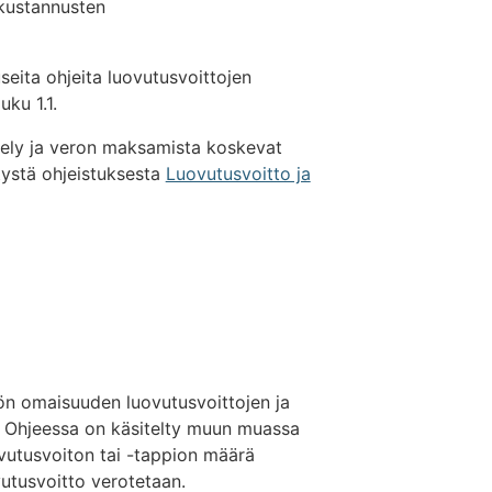
akustannusten
seita ohjeita luovutusvoittojen
ku 1.1.
ttely ja veron maksamista koskevat
tetystä ohjeistuksesta
Luovutusvoitto ja
lön omaisuuden luovutusvoittojen ja
a. Ohjeessa on käsitelty muun muassa
uovutusvoiton tai -tappion määrä
utusvoitto verotetaan.