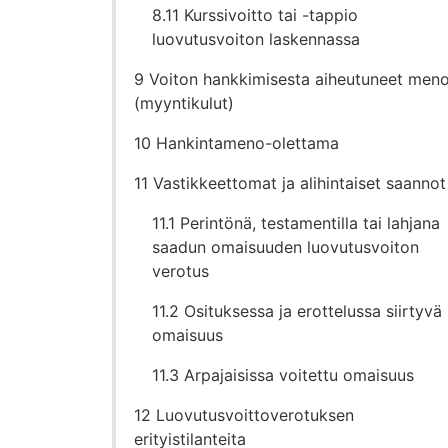
8.11 Kurssivoitto tai -tappio
luovutusvoiton laskennassa
9 Voiton hankkimisesta aiheutuneet meno
(myyntikulut)
10 Hankintameno-olettama
11 Vastikkeettomat ja alihintaiset saannot
11.1 Perintönä, testamentilla tai lahjana
saadun omaisuuden luovutusvoiton
verotus
11.2 Osituksessa ja erottelussa siirtyvä
omaisuus
11.3 Arpajaisissa voitettu omaisuus
12 Luovutusvoittoverotuksen
erityistilanteita