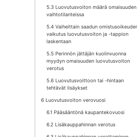
5.3 Luovutusvoiton määrä omaisuuden
vaihtotilanteissa
5.4 Vaiheittain saadun omistusoikeude
vaikutus luovutusvoiton ja -tappion
laskentaan
5.5 Perinnön jättäjän kuolinvuonna
myydyn omaisuuden luovutusvoiton
verotus
5.6 Luovutusvoittoon tai -hintaan
tehtävät lisäykset
6 Luovutusvoiton verovuosi
6.1 Pääsääntönä kaupantekovuosi
6.2 Lisäkauppahinnan verotus
6.3 Lisäkauppahinnan verottaminen