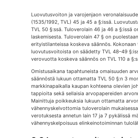
Luovutusvoiton ja varojenjaon veronalaisuude
(1535/1992, TVL) 45 ja 45 a §:issä. Luovutus
TVL 50 §:ssä. Tuloverolain 46 ja 46 a §:issä 
laskemisesta. Tuloverolain 47 § on puolesta
erityistilanteissa koskeva säännös. Kokonaan t
luovutusvoitoista on säädetty TVL 48–49 §:is
verovuotta koskeva säännös on TVL 110 a §:s
Omistusaikana tapahtuneista omaisuuden arvon
säännöstä lukuun ottamatta TVL 50 §:n 3 mome
markkinapaikalla kaupan kohteena olevien jo
tappioita sekä sellaisia arvopapereiden arvonm
Mainittuja poikkeuksia lukuun ottamatta arv
vähennyskelvottomia tuloverolain mukaisessa 
verotuksesta annetun lain 17 ja 7 pykälissä m
vähennyskelpoisuus elinkeinotoiminnan tulol