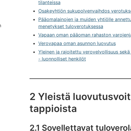
tilanteissa
Osakeyhtiön sukupolvenvaihdos verotuks
Pääomalainojen ja muiden yhtiölle annettu
n
menetykset tuloverotuksessa
Vapaan oman pääoman rahaston varojenj
Verovapaa oman asunnon luovutus
Yleinen ja rajoitettu verovelvollisuus s
- luonnolliset henkilöt
2 Yleistä luovutusvoit
tappioista
2.1 Sovellettavat tulovero