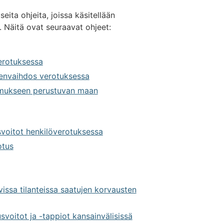
eita ohjeita, joissa käsitellään
 Näitä ovat seuraavat ohjeet:
erotuksessa
lvenvaihdos verotuksessa
imukseen perustuvan maan
svoitot henkilöverotuksessa
otus
vissa tilanteissa saatujen korvausten
voitot ja -tappiot kansainvälisissä