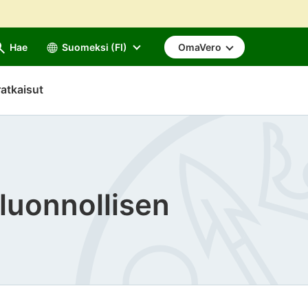
Hae
Suomeksi (FI)
OmaVero
atkaisut
luonnollisen