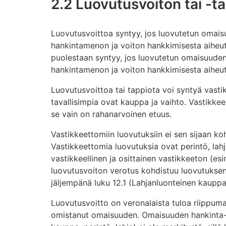
2.2 Luovutusvoiton tai -
Luovutusvoittoa syntyy, jos luovutetun omais
hankintamenon ja voiton hankkimisesta aiheu
puolestaan syntyy, jos luovutetun omaisuuden
hankintamenon ja voiton hankkimisesta aiheu
Luovutusvoittoa tai tappiota voi syntyä vastikk
tavallisimpia ovat kauppa ja vaihto. Vastikkee
se vain on rahanarvoinen etuus.
Vastikkeettomiin luovutuksiin ei sen sijaan ko
Vastikkeettomia luovutuksia ovat perintö, lahja
vastikkeellinen ja osittainen vastikkeeton (esi
luovutusvoiton verotus kohdistuu luovutuksen
jäljempänä luku 12.1 (Lahjanluonteinen kauppa
Luovutusvoitto on veronalaista tuloa riippumat
omistanut omaisuuden. Omaisuuden hankinta- t