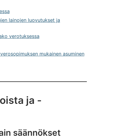
essa
jen lainojen luovutukset ja
ako verotuksessa
ekä verosopimuksen mukainen asuminen
oista ja -
lain säännökset