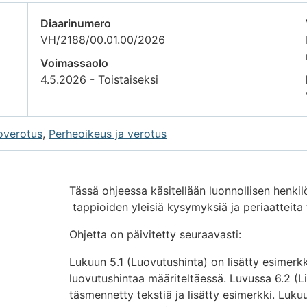
Diaarinumero
VH/2188/00.01.00/2026
Voimassaolo
4.5.2026 - Toistaiseksi
overotus
,
Perheoikeus ja verotus
Tässä ohjeessa käsitellään luonnollisen henki
tappioiden yleisiä kysymyksiä ja periaatteita
Ohjetta on päivitetty seuraavasti:
Lukuun 5.1 (Luovutushinta) on lisätty esimerkk
luovutushintaa määriteltäessä. Luvussa 6.2 (
täsmennetty tekstiä ja lisätty esimerkki. Luk