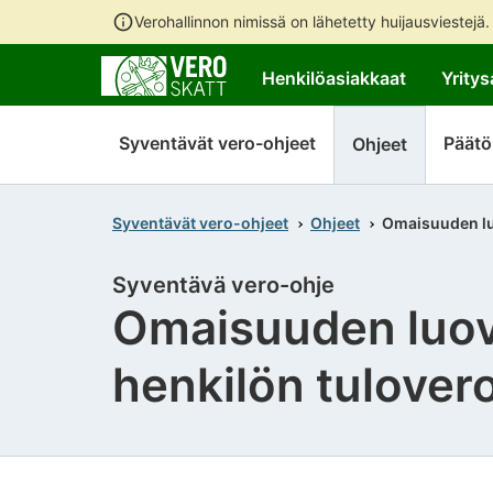
Verohallinnon nimissä on lähetetty huijausviestejä
Henkilöasiakkaat
Yritys
Syventävät vero-ohjeet
Päätö
Ohjeet
Syventävät vero-ohjeet
Ohjeet
Omaisuuden luo
Syventävä vero-ohje
Omaisuuden luovu
henkilön tulover