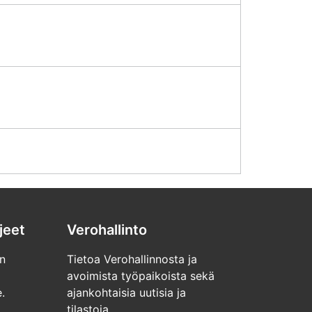
jeet
Verohallinto
n
Tietoa Verohallinnosta ja
avoimista työpaikoista sekä
.
ajankohtaisia uutisia ja
tilastoja.