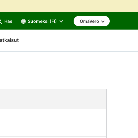
Hae
Suomeksi (FI)
OmaVero
atkaisut