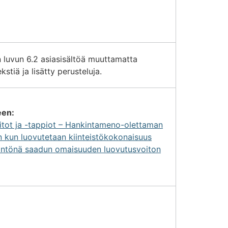
 luvun 6.2 asiasisältöä muuttamatta
kstiä ja lisätty perusteluja.
een:
tot ja -tappiot – Hankintameno-olettaman
 kun luovutetaan kiinteistökokonaisuus
intönä saadun omaisuuden luovutusvoiton