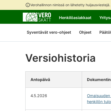
Verohallinnon nimissä on lähetetty huijausviestejä
Henkilöasiakkaat
Yritys
Syventävät vero-ohjeet
Ohjeet
Päätö
Versiohistoria
Antopäivä
Dokumentin
4.5.2026
Omaisuuden l
henkilön tul