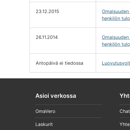
23.12.2015
Omaisuuden l
henkilön tul
26.11.2014
Omaisuuden l
henkilön tul
Antopäivä ei tiedossa
Luovutusvoit
Asioi verkossa
Yht
OmaVero
Chat
Laskurit
Yhte