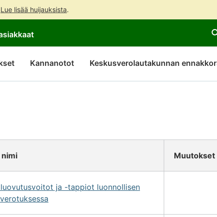
.
Lue lisää huijauksista
.
Siirry
Siirry
asiakkaat
suoraan
koko
sisältöön
sivuston
hakuun
kset
Kannanotot
Keskusverolautakunnan ennakkor
 nimi
Muutokset
uovutusvoitot ja -tappiot luonnollisen
overotuksessa