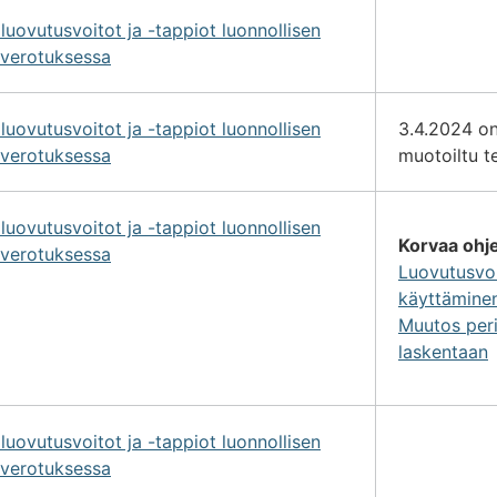
uovutusvoitot ja -tappiot luonnollisen
overotuksessa
uovutusvoitot ja -tappiot luonnollisen
3.4.2024 on
overotuksessa
muotoiltu te
uovutusvoitot ja -tappiot luonnollisen
Korvaa ohj
overotuksessa
Luovutusvoi
käyttäminen
Muutos per
laskentaan
uovutusvoitot ja -tappiot luonnollisen
overotuksessa