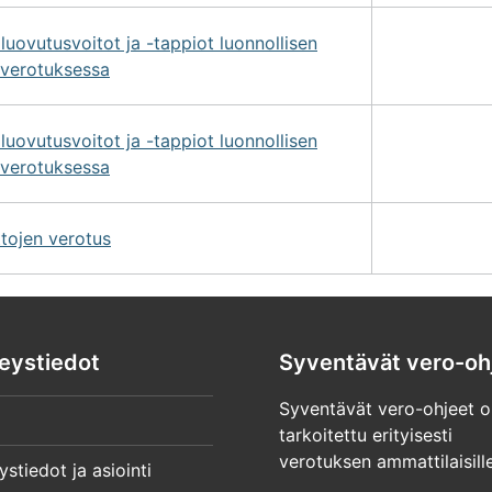
uovutusvoitot ja -tappiot luonnollisen
overotuksessa
uovutusvoitot ja -tappiot luonnollisen
overotuksessa
tojen verotus
eystiedot
Syventävät vero-oh
Syventävät vero-ohjeet o
tarkoitettu erityisesti
verotuksen ammattilaisille
ystiedot ja asiointi