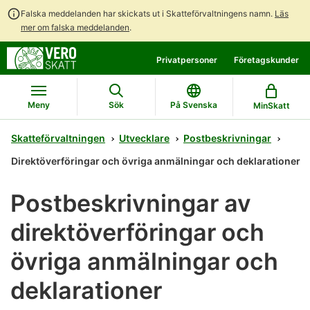
Falska meddelanden har skickats ut i Skatteförvaltningens namn.
Läs
mer om falska meddelanden
.
Gå
Gå
Privatpersoner
Företagskunder
direkt
till
till
hela
innehållet
webbplatsens
Meny
Sök
På Svenska
MinSkatt
sökning
Skatteförvaltningen
Utvecklare
Postbeskrivningar
Direktöverföringar och övriga anmälningar och deklarationer
Postbeskrivningar av
direktöverföringar och
övriga anmälningar och
deklarationer