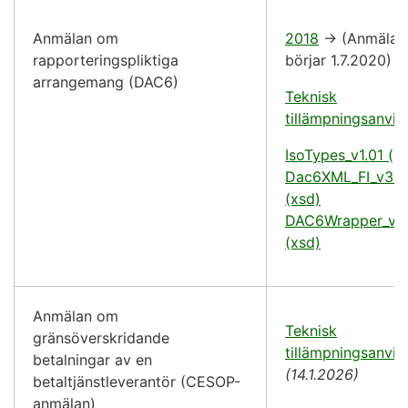
Anmälan om
2018
-> (Anmälan
rapporteringspliktiga
börjar 1.7.2020)
arrangemang (DAC6)
Teknisk
tillämpningsanvis
IsoTypes_v1.01 (x
Dac6XML_FI_v3.0
(xsd)
DAC6Wrapper_v1.
(xsd)
Anmälan om
Teknisk
gränsöverskridande
tillämpningsanvis
betalningar av en
(14.1.2026)
betaltjänstleverantör (CESOP-
anmälan)