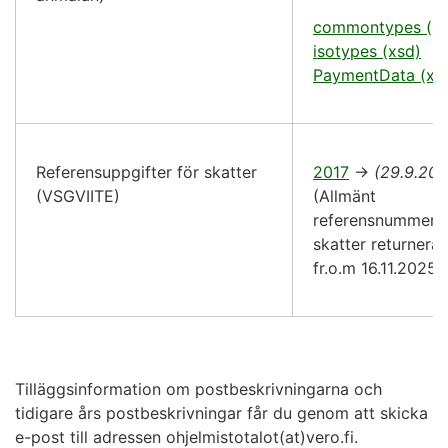
commontypes (xs
isotypes (xsd)
PaymentData (xs
Referensuppgifter för skatter
2017
->
(29.9.20
(VSGVIITE)
(Allmänt
referensnummer f
skatter returneras
fr.o.m 16.11.2025)
Tilläggsinformation om postbeskrivningarna och
tidigare års postbeskrivningar får du genom att skicka
e-post till adressen ohjelmistotalot(at)vero.fi.