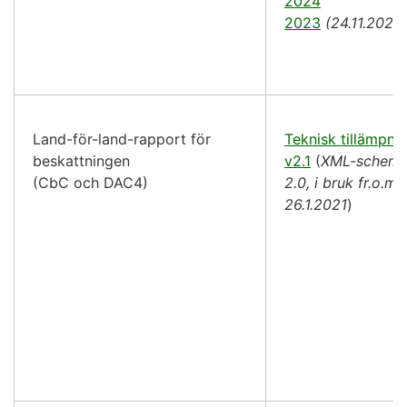
2024
2023
(24.11.2023
Land-för-land-rapport för
Teknisk tillämpni
beskattningen
v2.1
(
XML-schem
(CbC och DAC4)
2.0, i bruk fr.o.m.
26.1.2021
)