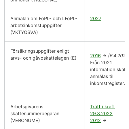
Anmälan om FöPL- och LFöPL-
2027
arbetsinkomstuppgifter
(VKTYOSVA)
Försäkringsuppgifter enligt
2016
->
(6.4.2021
arvs- och gåvoskattelagen (E)
Från 2021
information skall
anmälas till
inkomstregister.
Arbetsgivarens
Trätt i kraft
skattenummerbegäran
29.3.2022
(VERONUME)
2012
->