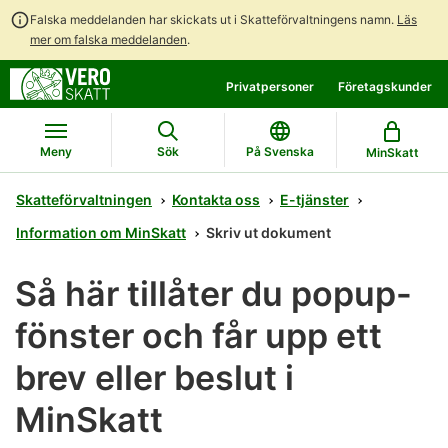
Falska meddelanden har skickats ut i Skatteförvaltningens namn.
Läs
mer om falska meddelanden
.
Gå
Gå
Öppna
Privatpersoner
Företagskunder
direkt
till
en
till
hela
chattbot-
innehållet
webbplatsens
diskussion
Meny
Sök
På Svenska
MinSkatt
sökning
Skatteförvaltningen
Kontakta oss
E-tjänster
Information om MinSkatt
Skriv ut dokument
Så här tillåter du popup-
fönster och får upp ett
brev eller beslut i
MinSkatt