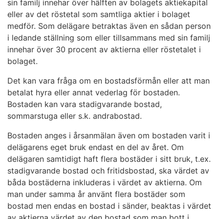
sin familj innehar över hälften av bolagets aktiekapital
eller av det röstetal som samtliga aktier i bolaget
medför. Som delägare betraktas även en sådan person
i ledande ställning som eller tillsammans med sin familj
innehar över 30 procent av aktierna eller röstetalet i
bolaget.
Det kan vara fråga om en bostadsförmån eller att man
betalat hyra eller annat vederlag för bostaden.
Bostaden kan vara stadigvarande bostad,
sommarstuga eller s.k. andrabostad.
Bostaden anges i årsanmälan även om bostaden varit i
delägarens eget bruk endast en del av året. Om
delägaren samtidigt haft flera bostäder i sitt bruk, t.ex.
stadigvarande bostad och fritidsbostad, ska värdet av
båda bostäderna inkluderas i värdet av aktierna. Om
man under samma år använt flera bostäder som
bostad men endas en bostad i sänder, beaktas i värdet
av aktierna värdet av den bostad som man bott i