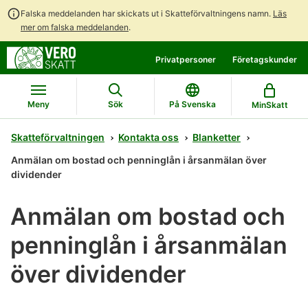
Falska meddelanden har skickats ut i Skatteförvaltningens namn.
Läs
mer om falska meddelanden
.
Gå
Gå
Privatpersoner
Företagskunder
direkt
till
till
hela
innehållet
webbplatsens
Meny
Sök
På Svenska
MinSkatt
sökning
Skatteförvaltningen
Kontakta oss
Blanketter
Anmälan om bostad och penninglån i årsanmälan över
dividender
Anmälan om bostad och
penninglån i årsanmälan
över dividender