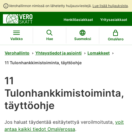
Verohallinnon nimissä on lähetetty huijausviestejä.
Lue lisää huijauksista
.
Siirry
Siirry
Henkilöasiakkaat
Yritysasiakkaat
suoraan
koko
sisältöön
sivuston
hakuun
Valikko
Hae
Suomeksi
OmaVero
Verohallinto
Yhteystiedot ja asiointi
Lomakkeet
11 Tulonhankkimistoiminta, täyttöohje
11
Tulonhankkimistoiminta,
täyttöohje
Jos haluat täydentää esitäytettyä veroilmoitusta,
voit
antaa kaikki tiedot OmaVerossa
.