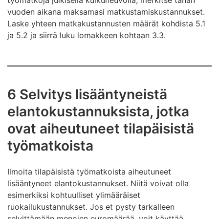
työmatkoja julkisella kulkuneuvolla, merkitse tähän
vuoden aikana maksamasi matkustamiskustannukset.
Laske yhteen matkakustannusten määrät kohdista 5.1
ja 5.2 ja siirrä luku lomakkeen kohtaan 3.3.
6 Selvitys lisääntyneistä
elantokustannuksista, jotka
ovat aiheutuneet tilapäisistä
työmatkoista
Ilmoita tilapäisistä työmatkoista aiheutuneet
lisääntyneet elantokustannukset. Niitä voivat olla
esimerkiksi kohtuulliset ylimääräiset
ruokailukustannukset. Jos et pysty tarkalleen
selvittämään menojen euromäärää, voit käyttää