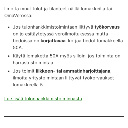
Ilmoita muut tulot ja tilanteet näillä lomakkeilla tai
OmaVerossa:
Jos tulonhankkimistoimintaan liittyvä
työkorvaus
on jo esitäytetyssä veroilmoituksessa mutta
tiedoissa on
korjattavaa
, korjaa tiedot lomakkeella
50A.
Käytä lomaketta 50A myös silloin, jos toiminta on
harrastustoimintaa.
Jos toimit
liikkeen- tai ammatinharjoittajana
,
ilmoita yritystoimintaan liittyvät työkorvaukset
lomakkeella 5.
Lue lisää tulonhankkimistoiminnasta