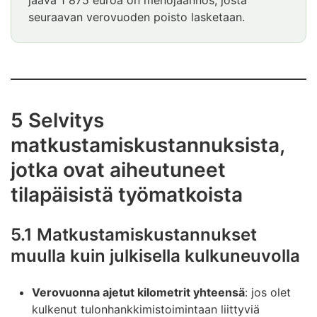
jäävä 1 875 euroa on menojäännös, josta
seuraavan verovuoden poisto lasketaan.
5 Selvitys
matkustamiskustannuksista,
jotka ovat aiheutuneet
tilapäisistä työmatkoista
5.1 Matkustamiskustannukset
muulla kuin julkisella kulkuneuvolla
Verovuonna ajetut kilometrit yhteensä
: jos olet
kulkenut tulonhankkimistoimintaan liittyviä