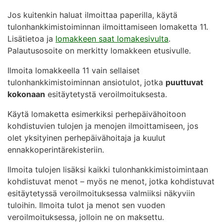
Jos kuitenkin haluat ilmoittaa paperilla, käytä
tulonhankkimistoiminnan ilmoittamiseen lomaketta 11.
Lisätietoa ja
lomakkeen saat lomakesivulta
.
Palautusosoite on merkitty lomakkeen etusivulle.
Ilmoita lomakkeella 11 vain sellaiset
tulonhankkimistoiminnan ansiotulot, jotka
puuttuvat
kokonaan
esitäytetystä veroilmoituksesta.
Käytä lomaketta esimerkiksi perhepäivähoitoon
kohdistuvien tulojen ja menojen ilmoittamiseen, jos
olet yksityinen perhepäivähoitaja ja kuulut
ennakkoperintärekisteriin.
Ilmoita tulojen lisäksi kaikki tulonhankkimistoimintaan
kohdistuvat menot – myös ne menot, jotka kohdistuvat
esitäytetyssä veroilmoituksessa valmiiksi näkyviin
tuloihin. Ilmoita tulot ja menot sen vuoden
veroilmoituksessa, jolloin ne on maksettu.