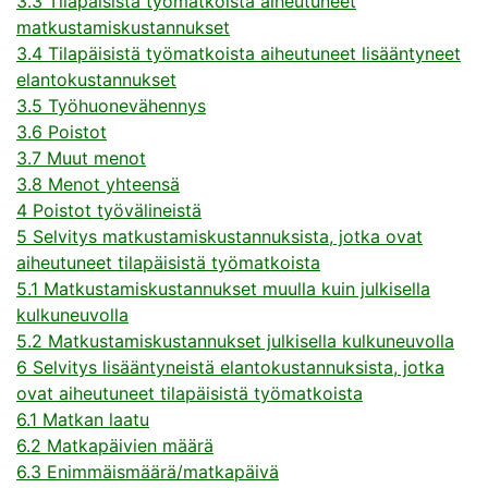
3.3 Tilapäisistä työmatkoista aiheutuneet
matkustamiskustannukset
3.4 Tilapäisistä työmatkoista aiheutuneet lisääntyneet
elantokustannukset
3.5 Työhuonevähennys
3.6 Poistot
3.7 Muut menot
3.8 Menot yhteensä
4 Poistot työvälineistä
5 Selvitys matkustamiskustannuksista, jotka ovat
aiheutuneet tilapäisistä työmatkoista
5.1 Matkustamiskustannukset muulla kuin julkisella
kulkuneuvolla
5.2 Matkustamiskustannukset julkisella kulkuneuvolla
6 Selvitys lisääntyneistä elantokustannuksista, jotka
ovat aiheutuneet tilapäisistä työmatkoista
6.1 Matkan laatu
6.2 Matkapäivien määrä
6.3 Enimmäismäärä/matkapäivä