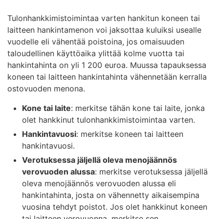
Tulonhankkimistoimintaa varten hankitun koneen tai
laitteen hankintamenon voi jaksottaa kuluiksi usealle
vuodelle eli vähentää poistoina, jos omaisuuden
taloudellinen käyttöaika ylittää kolme vuotta tai
hankintahinta on yli 1 200 euroa. Muussa tapauksessa
koneen tai laitteen hankintahinta vähennetään kerralla
ostovuoden menona.
Kone tai laite
: merkitse tähän kone tai laite, jonka
olet hankkinut tulonhankkimistoimintaa varten.
Hankintavuosi
: merkitse koneen tai laitteen
hankintavuosi.
Verotuksessa jäljellä oleva menojäännös
verovuoden alussa
: merkitse verotuksessa jäljellä
oleva menojäännös verovuoden alussa eli
hankintahinta, josta on vähennetty aikaisempina
vuosina tehdyt poistot. Jos olet hankkinut koneen
tai laitteen verovuonna, merkitse sen