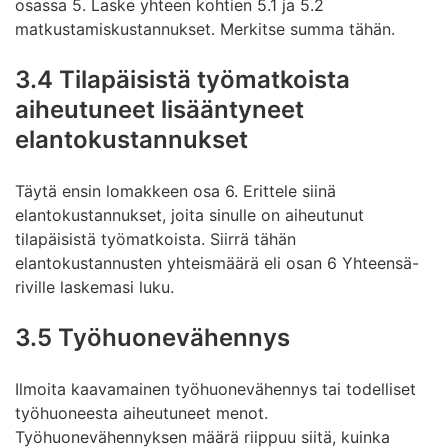
osassa 5. Laske yhteen kohtien 5.1 ja 5.2
matkustamiskustannukset. Merkitse summa tähän.
3.4 Tilapäisistä työmatkoista
aiheutuneet lisääntyneet
elantokustannukset
Täytä ensin lomakkeen osa 6. Erittele siinä
elantokustannukset, joita sinulle on aiheutunut
tilapäisistä työmatkoista. Siirrä tähän
elantokustannusten yhteismäärä eli osan 6 Yhteensä-
riville laskemasi luku.
3.5 Työhuonevähennys
Ilmoita kaavamainen työhuonevähennys tai todelliset
työhuoneesta aiheutuneet menot.
Työhuonevähennyksen määrä riippuu siitä, kuinka