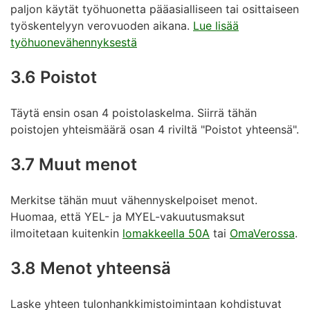
paljon käytät työhuonetta pääasialliseen tai osittaiseen
työskentelyyn verovuoden aikana.
Lue lisää
työhuonevähennyksestä
3.6 Poistot
Täytä ensin osan 4 poistolaskelma. Siirrä tähän
poistojen yhteismäärä osan 4 riviltä "Poistot yhteensä".
3.7 Muut menot
Merkitse tähän muut vähennyskelpoiset menot.
Huomaa, että YEL- ja MYEL-vakuutusmaksut
ilmoitetaan kuitenkin
lomakkeella 50A
tai
OmaVerossa
.
3.8 Menot yhteensä
Laske yhteen tulonhankkimistoimintaan kohdistuvat