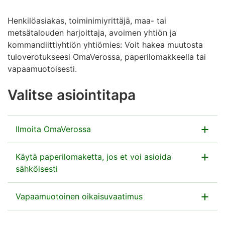
Henkilöasiakas, toiminimiyrittäjä, maa- tai
metsätalouden harjoittaja, avoimen yhtiön ja
kommandiittiyhtiön yhtiömies: Voit hakea muutosta
tuloverotukseesi OmaVerossa, paperilomakkeella tai
vapaamuotoisesti.
Valitse asiointitapa
Ilmoita OmaVerossa
Tee oikaisuvaatimus OmaVerossa.
Käytä paperilomaketta, jos et voi asioida
sähköisesti
Siirry Omaveroon
Jos teet oikaisuvaatimuksen paperilomakkeella, liitä
Vapaamuotoinen oikaisuvaatimus
mukaan myös tarvittavat liitelomakkeet, jotka on
mainittu täyttöohjeessa.
Jos teet oikaisuvaatimuksen vapaamuotoisesti, siinä