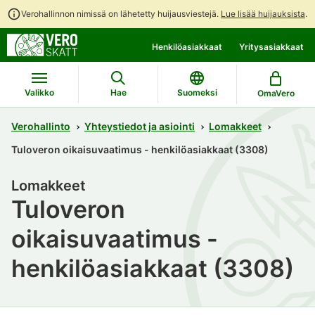
Verohallinnon nimissä on lähetetty huijausviestejä.
Lue lisää huijauksista
.
Siirry
Siirry
Henkilöasiakkaat
Yritysasiakkaat
suoraan
koko
sisältöön
sivuston
hakuun
Valikko
Hae
Suomeksi
OmaVero
Verohallinto
Yhteystiedot ja asiointi
Lomakkeet
Tuloveron oikaisuvaatimus - henkilöasiakkaat (3308)
Lomakkeet
Tuloveron
oikaisuvaatimus -
henkilöasiakkaat (3308)