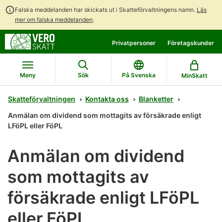
Falska meddelanden har skickats ut i Skatteförvaltningens namn.
Läs
mer om falska meddelanden
.
Gå
Gå
Privatpersoner
Företagskunder
direkt
till
till
hela
innehållet
webbplatsens
Meny
Sök
På Svenska
MinSkatt
sökning
Skatteförvaltningen
Kontakta oss
Blanketter
Anmälan om dividend som mottagits av försäkrade enligt
LFöPL eller FöPL
Anmälan om dividend
som mottagits av
försäkrade enligt LFöPL
eller FöPL