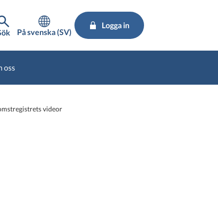
Logga in
På svenska (SV)
Sök
 oss
omstregistrets videor