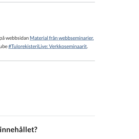
s på webbsidan
Material från webbseminarier.
tube
#TulorekisteriLive: Verkkoseminaarit
.
innehållet?