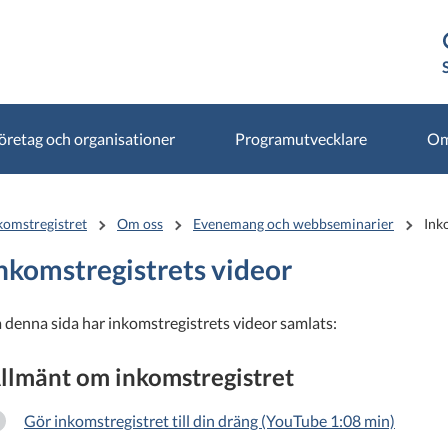
öretag och organisationer
Programutvecklare
Om
komstregistret
Om oss
Evenemang och webbseminarier
Ink
nkomstregistrets videor
 denna sida har inkomstregistrets videor samlats:
llmänt om inkomstregistret
Gör inkomstregistret till din dräng (YouTube 1:08 min)