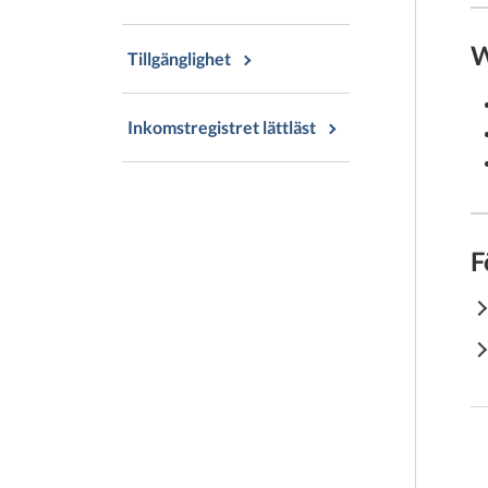
W
Tillgänglighet
Inkomstregistret lättläst
F