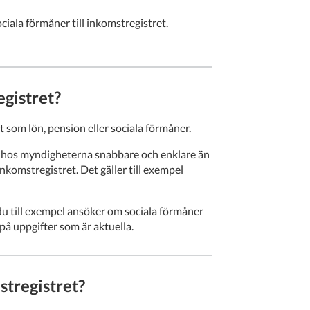
iala förmåner till inkomstregistret.
gistret?
 som lön, pension eller sociala förmåner.
 hos myndigheterna snabbare och enklare än
komstregistret. Det gäller till exempel
u till exempel
ansöker om sociala förmåner
å uppgifter som är aktuella.
stregistret?