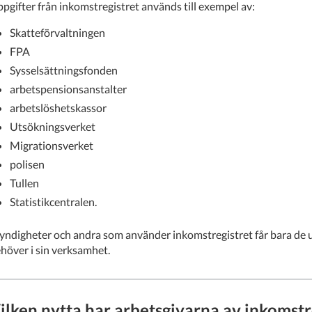
pgifter från inkomstregistret används till exempel av:
Skatteförvaltningen
FPA
Sysselsättningsfonden
arbetspensionsanstalter
arbetslöshetskassor
Utsökningsverket
Migrationsverket
polisen
Tullen
Statistikcentralen.
ndigheter och andra som använder inkomstregistret får bara de up
höver i sin verksamhet.
ilken nytta har arbetsgivarna av inkomstr