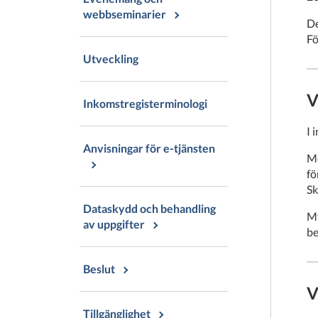
webbseminarier
De
Fö
Utveckling
V
Inkomstregisterminologi
I 
Anvisningar för e-tjänsten
Me
fö
Sk
Dataskydd och behandling
My
av uppgifter
be
Beslut
V
Tillgänglighet