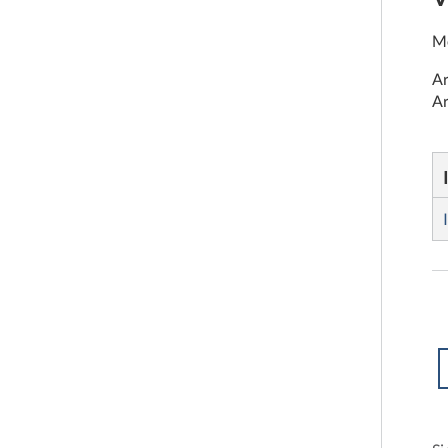
Me
Ar
Ar