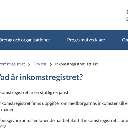
öretag och organisationer
Programutvecklare
Om
komstregistret
Om oss
Inkomstregistret lättläst
ad är inkomstregistret?
komstregistret är en statlig e-tjänst.
inkomstregistret finns uppgifter om medborgarnas inkomster, till 
rmåner.
betsgivare anmäler löner de har betalat till inkomstregistret. Löne
19.