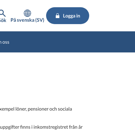
Logga in
På svenska (SV)
Sök
 oss
exempel löner, pensioner och sociala
uppgifter finns i inkomstregistret från år