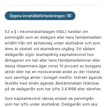
tillgänglig
är
inte
Öppna innehållsförteckningen
tillgänglig
53 a § i inkomstskattelagen (ISkL) handlar om
penninglån som en delägare eller hans familjemedlem
erhållit från sitt aktiebolag under skatteåret och som
ännu är obetalt vid skatteårets utgång. Ett sådant
delägarlån utgör skattepliktig kapitalinkomst hos
låntagaren om han eller hans familjemedlemmar eller
dessa tillsammans äger minst 10 procent av bolagets
aktier eller har en motsvarande andel av det röstetal
som samtliga aktier i bolaget medför. Indirekt ägande
likställs med direkt ägande. Bestämmelsen tillämpas
på de delägarlån som har lyfts 3.4.1998 eller därefter.
Som kapitalinkomst räknas endast de penninglån
som har lyfts under skatteåret. Delägarlån som ska