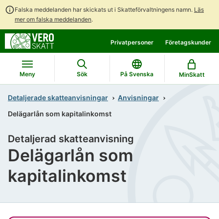
Falska meddelanden har skickats ut i Skatteförvaltningens namn.
Läs
mer om falska meddelanden
.
Gå
Gå
Privatpersoner
Företagskunder
direkt
till
till
hela
innehållet
webbplatsens
Meny
Sök
På Svenska
MinSkatt
sökning
Detaljerade skatteanvisningar
Anvisningar
Delägarlån som kapitalinkomst
Detaljerad skatteanvisning
Delägarlån som
kapitalinkomst