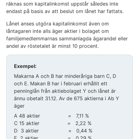
räknas som kapitalinkomst uppstår således inte
endast på basis av att beslut om lånet har fattats.
Lånet anses utgöra kapitalinkomst även om
låntagaren inte alls äger aktier i bolaget om
familjemedlemmarnas sammanlagda ägarandel eller
andel av röstetalet är minst 10 procent.
Exempel:
Makarna A och B har minderåriga barn C, D
och E. Makan B har i februari erhållit ett
penninglån från aktiebolaget Y och lånet är
ännu obetalt 31.12. Av de 675 aktierna i Ab Y
äger
A 48 aktier = 7,11 %
C 15 aktier = 2,22 %
D 3 aktier = 0,44 %
E 2 aktier = 0,29 %