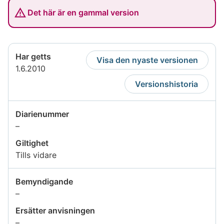
Det här är en gammal version
Har getts
Visa den nyaste versionen
1.6.2010
Versionshistoria
Diarienummer
Uppgiften
–
är
Giltighet
inte
Tills vidare
tillgänglig
Bemyndigande
Uppgiften
–
är
Ersätter anvisningen
inte
Uppgiften
–