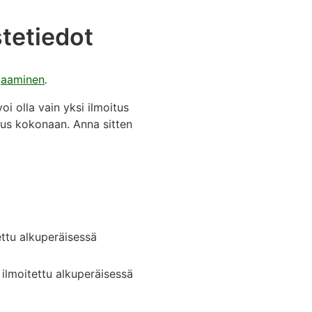
tetiedot
rjaaminen
.
i olla vain yksi ilmoitus
itus kokonaan. Anna sitten
ettu alkuperäisessä
 ilmoitettu alkuperäisessä