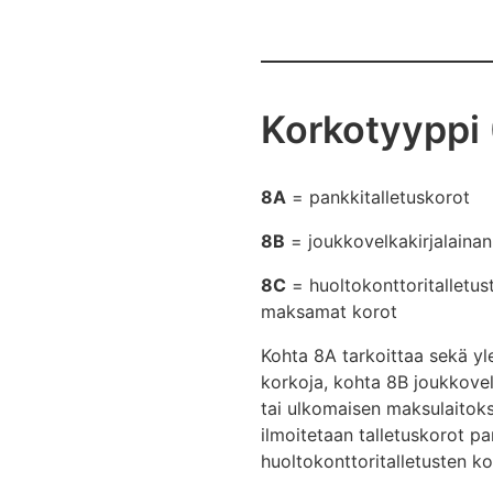
Korkotyyppi
8A
= pankkitalletuskorot
8B
= joukkovelkakirjalainan
8C
= huoltokonttoritalletus
maksamat korot
Kohta 8A tarkoittaa sekä y
korkoja, kohta 8B joukkovel
tai ulkomaisen maksulaitoks
ilmoitetaan talletuskorot pa
huoltokonttoritalletusten ko