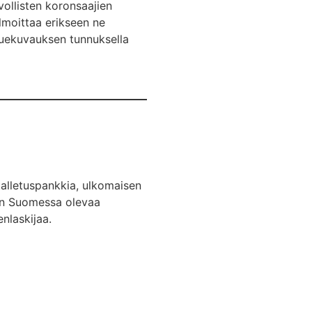
vollisten koronsaajien
ilmoittaa erikseen ne
ietuekuvauksen tunnuksella
alletuspankkia, ulkomaisen
sen Suomessa olevaa
enlaskijaa.