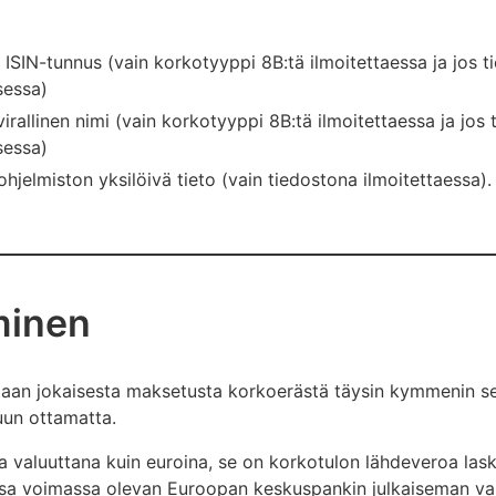
ISIN-tunnus (vain korkotyyppi 8B:tä ilmoitettaessa ja jos ti
sessa)
irallinen nimi (vain korkotyyppi 8B:tä ilmoitettaessa ja jos t
sessa)
hjelmiston yksilöivä tieto (vain tiedostona ilmoitettaessa).
minen
aan jokaisesta maksetusta korkoerästä täysin kymmenin sent
uun ottamatta.
valuuttana kuin euroina, se on korkotulon lähdeveroa las
sa voimassa olevan Euroopan keskuspankin julkaiseman va