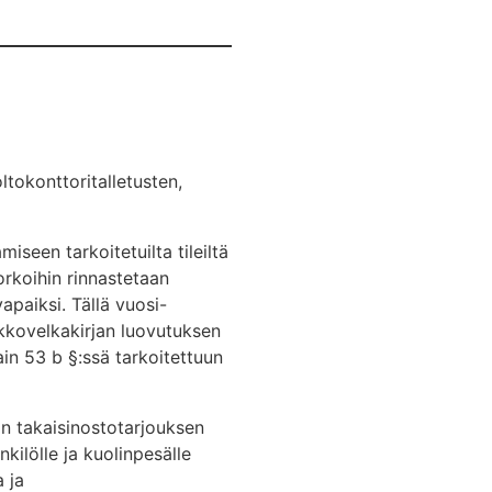
ltokonttoritalletusten,
seen tarkoitetuilta tileiltä
orkoihin rinnastetaan
apaiksi. Tällä vuosi-
oukkovelkakirjan luovutuksen
in 53 b §:ssä tarkoitettuun
än takaisinostotarjouksen
nkilölle ja kuolinpesälle
 ja