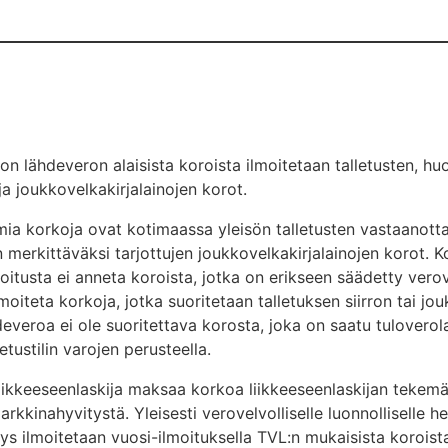
on lähdeveron alaisista koroista ilmoitetaan talletusten, huo
a joukkovelkakirjalainojen korot.
ia korkoja ovat kotimaassa yleisön talletusten vastaanottami
merkittäväksi tarjottujen joukkovelkakirjalainojen korot. K
oitusta ei anneta koroista, jotka on erikseen säädetty verov
moiteta korkoja, jotka suoritetaan talletuksen siirron tai j
everoa ei ole suoritettava korosta, joka on saatu tuloverola
letustilin varojen perusteella.
liikkeeseenlaskija maksaa korkoa liikkeeseenlaskijan tekem
kkinahyvitystä. Yleisesti verovelvolliselle luonnolliselle he
ys ilmoitetaan vuosi-ilmoituksella TVL:n mukaisista koroista