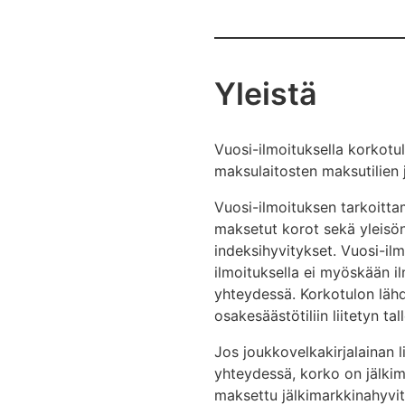
Yleistä
Vuosi-ilmoituksella korkotul
maksulaitosten maksutilien j
Vuosi-ilmoituksen tarkoittam
maksetut korot sekä yleisön 
indeksihyvitykset. Vuosi-ilm
ilmoituksella ei myöskään il
yhteydessä. Korkotulon lähd
osakesäästötiliin liitetyn tal
Jos joukkovelkakirjalainan 
yhteydessä, korko on jälkimar
maksettu jälkimarkkinahyvit