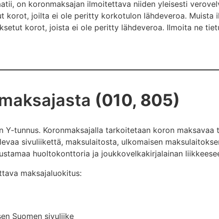
atii, on koronmaksajan ilmoitettava niiden yleisesti verovel
t korot, joilta ei ole peritty korkotulon lähdeveroa. Muista 
aksetut korot, joista ei ole peritty lähdeveroa. Ilmoita ne t
nmaksajasta
(010, 805)
n Y-tunnus. Koronmaksajalla tarkoitetaan koron maksavaa t
levaa sivuliikettä, maksulaitosta, ulkomaisen maksulaitok
rustamaa huoltokonttoria ja joukkovelkakirjalainan liikkeese
ttava maksajaluokitus:
sen Suomen sivuliike