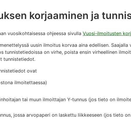
uksen korjaaminen ja tunnis
aan vuosikohtaisessa ohjeessa sivulla
Vuosi-ilmoitusten ko
enettelyssä uusin ilmoitus korvaa aina edellisen. Saajalla vo
Jos tunnistetiedoissa on virhe, poista ensin virheellinen ilmo
t tunnistetiedot.
nnistetiedot ovat
ostona ilmoitettaessa)
inhoitajan tai muun ilmoittajan Y-tunnus (jos tieto on ilmoit
nus, jossa arvopaperi on laskettu liikkeeseen (jos tieto on