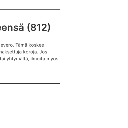
eensä (812)
ähdevero. Tämä koskee
e maksettuja koroja. Jos
 tai yhtymältä, ilmoita myös