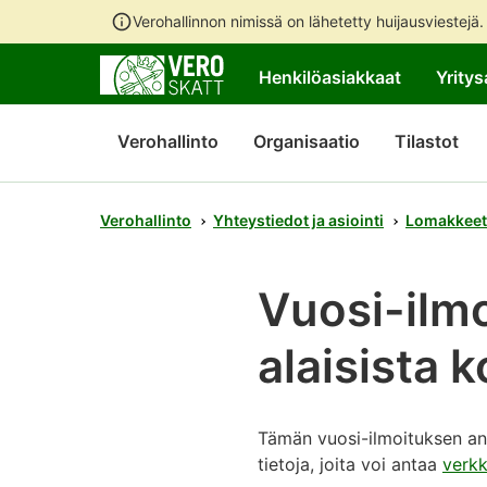
Verohallinnon nimissä on lähetetty huijausviestejä
Henkilöasiakkaat
Yritys
Verohallinto
Organisaatio
Tilastot
Verohallinto
Yhteystiedot ja asiointi
Lomakkeet
Vuosi-ilm
alaisista 
Tämän vuosi-ilmoituksen a
tietoja, joita voi antaa
verk