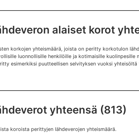
ähdeveron alaiset korot yht
aisten korkojen yhteismäärä, joista on peritty korkotulon l
lisille luonnollisille henkilöille ja kotimaisille kuolinpesill
tty esimerkiksi puutteellisen selvityksen vuoksi yhteisöltä
ähdeverot yhteensä (813)
ista koroista perittyjen lähdeverojen yhteismäärä.