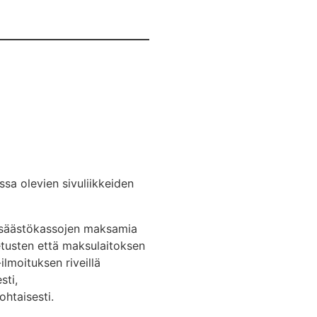
sa olevien sivuliikkeiden
n säästökassojen maksamia
etusten että maksulaitoksen
lmoituksen riveillä
sti,
ohtaisesti.