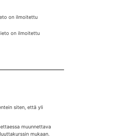
eto on ilmoitettu
ieto on ilmoitettu
ein siten, että yli
kettaessa muunnettava
luuttakurssin mukaan.