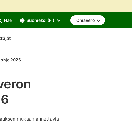
Hae
Suomeksi (FI)
OmaVero
ttäjät
töohje 2026
veron
26
vauksen mukaan annettavia