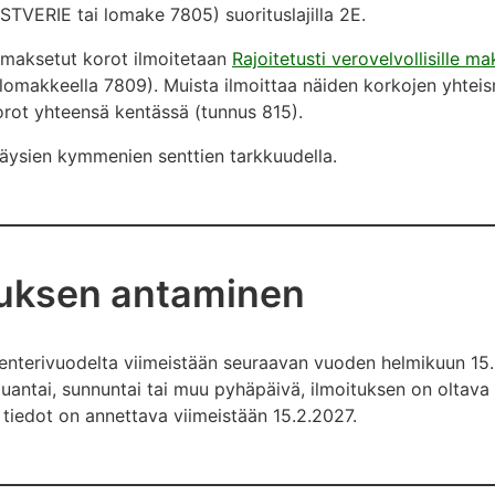
STVERIE tai lomake 7805) suorituslajilla 2E.
le maksetut korot ilmoitetaan
Rajoitetusti verovelvollisille m
omakkeella 7809). Muista ilmoittaa näiden korkojen yhteis
korot yhteensä kentässä (tunnus 815).
täysien kymmenien senttien tarkkuudella.
tuksen antaminen
enterivuodelta viimeistään seuraavan vuoden helmikuun 15.
uantai, sunnuntai tai muu pyhäpäivä, ilmoituksen on oltava
tiedot on annettava viimeistään 15.2.2027.