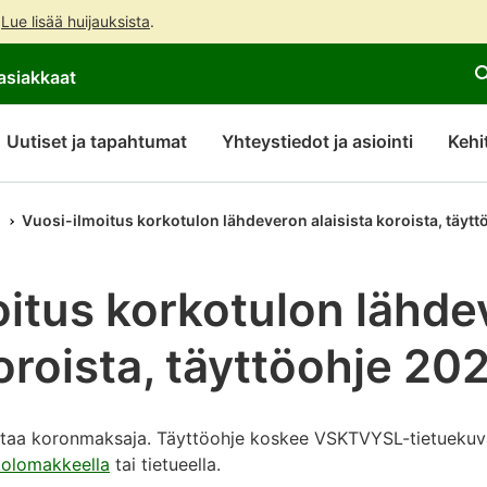
.
Lue lisää huijauksista
.
Siirry
Siirry
asiakkaat
suoraan
koko
sisältöön
sivuston
hakuun
Uutiset ja tapahtumat
Yhteystiedot ja asiointi
Kehi
Vuosi-ilmoitus korkotulon lähdeveron alaisista koroista, täyt
oitus korkotulon lähde
koroista, täyttöohje 20
ntaa koronmaksaja. Täyttöohje koskee VSKTVYSL-tietueku
kolomakkeella
tai tietueella.