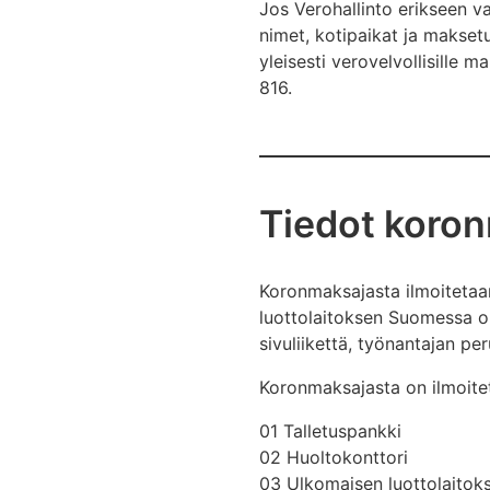
Jos Verohallinto erikseen va
nimet, kotipaikat ja maksetu
yleisesti verovelvollisille m
816.
Tiedot koro
Koronmaksajasta ilmoitetaa
luottolaitoksen Suomessa o
sivuliikettä, työnantajan pe
Koronmaksajasta on ilmoite
01 Talletuspankki
02 Huoltokonttori
03 Ulkomaisen luottolaitok