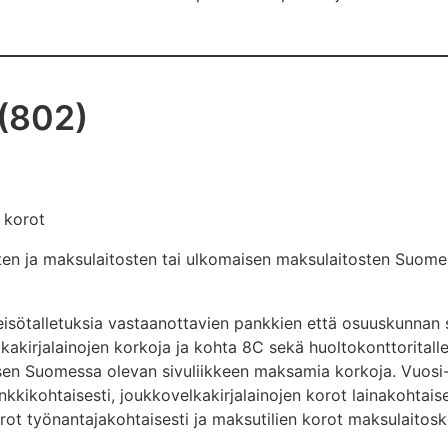
 (802)
 korot
ten ja maksulaitosten tai ulkomaisen maksulaitosten Suomes
leisötalletuksia vastaanottavien pankkien että osuuskunna
kakirjalainojen korkoja ja kohta 8C sekä huoltokonttoritall
en Suomessa olevan sivuliikkeen maksamia korkoja. Vuosi-i
nkkikohtaisesti, joukkovelkakirjalainojen korot lainakohtaise
rot työnantajakohtaisesti ja maksutilien korot maksulaitosk