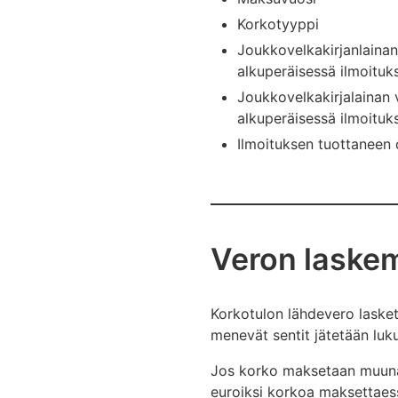
Korkotyyppi
Joukkovelkakirjanlainan 
alkuperäisessä ilmoituk
Joukkovelkakirjalainan v
alkuperäisessä ilmoituk
Ilmoituksen tuottaneen o
Veron laske
Korkotulon lähdevero lasket
menevät sentit jätetään luk
Jos korko maksetaan muuna 
euroiksi korkoa maksettaes