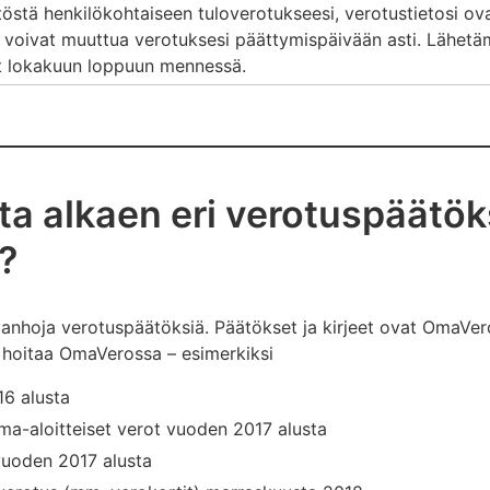
östä henkilökohtaiseen tuloverotukseesi, verotustietosi ova
ne voivat muuttua verotuksesi päättymispäivään asti. Lähet
t lokakuun loppuun mennessä.
ta alkaen eri verotuspäätök
?
anhoja verotuspäätöksiä. Päätökset ja kirjeet ovat OmaVeross
ut hoitaa OmaVerossa – esimerkiksi
16 alusta
ma-aloitteiset verot vuoden 2017 alusta
vuoden 2017 alusta