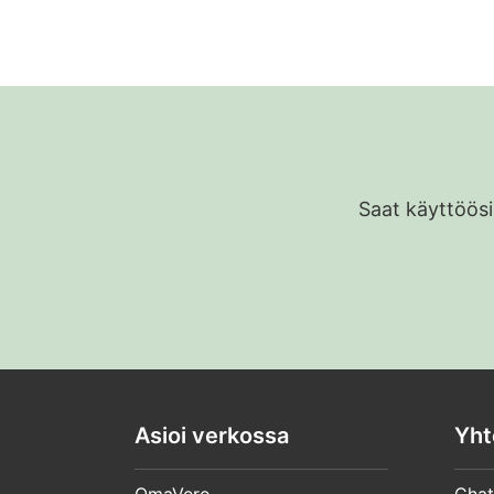
Saat käyttöösi
Asioi verkossa
Yht
OmaVero
Chat