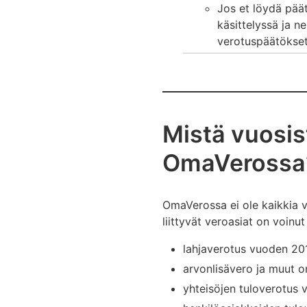
Jos et löydä päät
käsittelyssä ja 
verotuspäätökse
Mistä vuosis
OmaVerossa
OmaVerossa ei ole kaikkia v
liittyvät veroasiat on voin
lahjaverotus vuoden 20
arvonlisävero ja muut o
yhteisöjen tuloverotus 