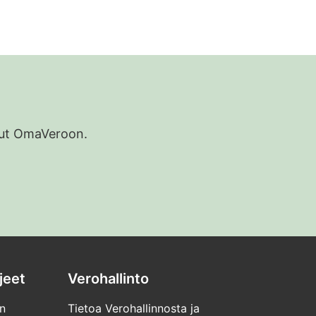
udut OmaVeroon.
jeet
Verohallinto
n
Tietoa Verohallinnosta ja