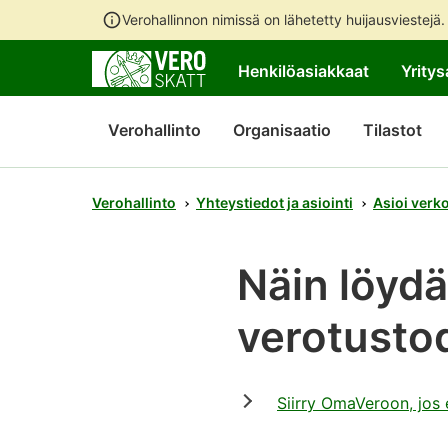
Verohallinnon nimissä on lähetetty huijausviestejä
Henkilöasiakkaat
Yritys
Verohallinto
Organisaatio
Tilastot
Verohallinto
Yhteystiedot ja asiointi
Asioi verk
Näin löydä
verotusto
Siirry OmaVeroon, jos 