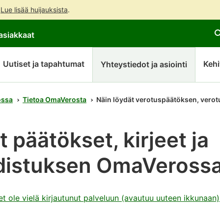
.
Lue lisää huijauksista
.
Siirry
Siirry
Avaa
asiakkaat
suoraan
koko
chattibotin
sisältöön
sivuston
keskustelu
hakuun
Uutiset ja tapahtumat
Kehi
Yhteystiedot ja asiointi
ossa
Tietoa OmaVerosta
Näin löydät verotuspäätöksen, verot
t päätökset, kirjeet ja
distuksen OmaVeross
et ole vielä kirjautunut palveluun (avautuu uuteen ikkunaan)