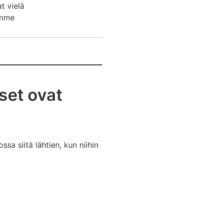
t vielä
ämme
set ovat
a siitä lähtien, kun niihin