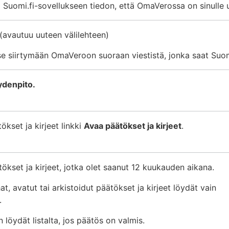
i Suomi.fi-sovellukseen tiedon, että OmaVerossa on sinulle 
(avautuu uuteen välilehteen)
e siirtymään OmaVeroon suoraan viestistä, jonka saat Suomi.
ydenpito.
ökset ja kirjeet linkki
Avaa päätökset ja kirjeet
.
ätökset ja kirjeet, jotka olet saanut 12 kuukauden aikana.
t, avatut tai arkistoidut päätökset ja kirjeet löydät vain
.
löydät listalta, jos päätös on valmis.