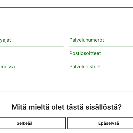
lyajat
Palvelunumerot
Postiosoitteet
omessa
Palvelupisteet
Mitä mieltä olet tästä sisällöstä?
Selkeää
Epäselvää