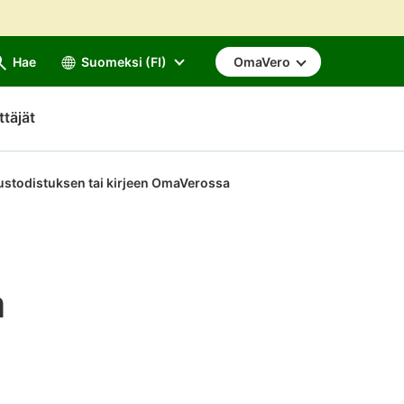
Hae
Suomeksi (FI)
OmaVero
ttäjät
ustodistuksen tai kirjeen OmaVerossa
a