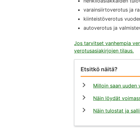
henkilöasiakkaiden tul
varainsiirtoverotus ja 
kiinteistöverotus vuode
autoverotus ja valmiste
Jos tarvitset vanhempia vero
verotusasiakirjojen tilaus.
Etsitkö näitä?
Milloin saan uuden
Näin löydät voimas
Näin tulostat ja sa