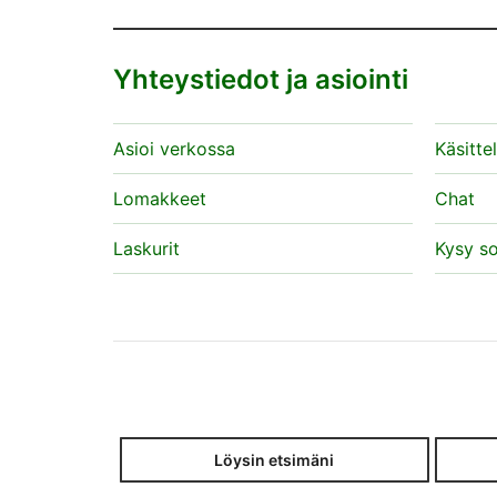
Yhteystiedot ja asiointi
Asioi verkossa
Käsitte
Lomakkeet
Chat
Laskurit
Kysy s
Löysin etsimäni