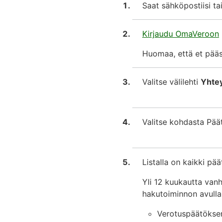
Saat sähköpostiisi ta
Kirjaudu OmaVeroon
Huomaa, että et pääs
Valitse välilehti
Yhte
Valitse kohdasta Päät
Listalla on kaikki pä
Yli 12 kuukautta vanha
hakutoiminnon avulla
Verotuspäätöksen 