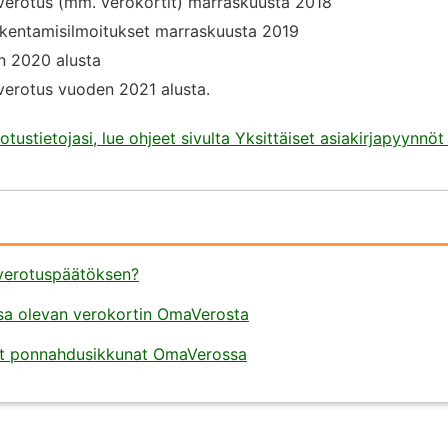
overotus (mm. verokortit) marraskuusta 2018
rakentamisilmoitukset marraskuusta 2019
n 2020 alusta
verotus vuoden 2021 alusta.
tustietojasi, lue ohjeet sivulta Yksittäiset asiakirjapyynn
 verotuspäätöksen?
sa olevan verokortin OmaVerosta
llit ponnahdusikkunat OmaVerossa