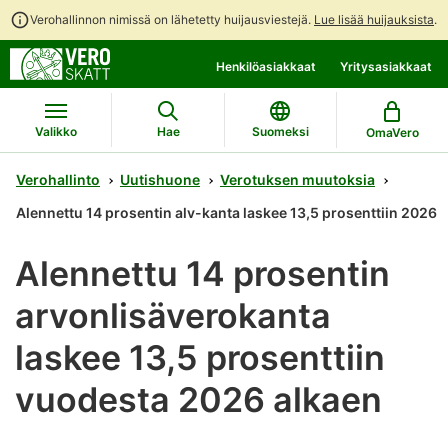
Verohallinnon nimissä on lähetetty huijausviestejä.
Lue lisää huijauksista
.
Siirry
Siirry
Henkilöasiakkaat
Yritysasiakkaat
suoraan
koko
sisältöön
sivuston
hakuun
Valikko
Hae
Suomeksi
OmaVero
Verohallinto
Uutishuone
Verotuksen muutoksia
Alennettu 14 prosentin alv-kanta laskee 13,5 prosenttiin 2026
Alennettu 14 prosentin
arvonlisäverokanta
laskee 13,5 prosenttiin
vuodesta 2026 alkaen