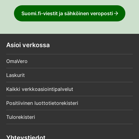
Suomi.fi-viestit ja sähköinen veroposti
Asioi verkossa
OmaVero
Laskurit
Kaikki verkkoasiointipalvelut
Positiivinen luottotietorekisteri
Tulorekisteri
Yhteystiedot