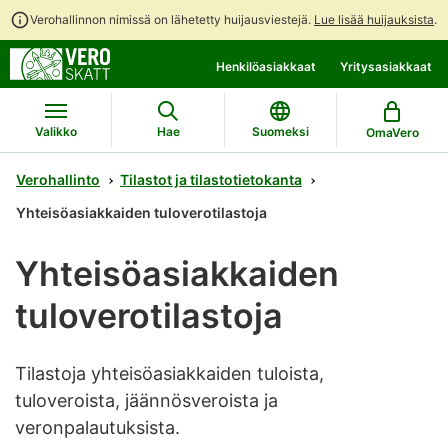
Verohallinnon nimissä on lähetetty huijausviestejä.
Lue lisää huijauksista
.
Siirry
Siirry
Henkilöasiakkaat
Yritysasiakkaat
suoraan
koko
sisältöön
sivuston
hakuun
Valikko
Hae
Suomeksi
OmaVero
Verohallinto
Tilastot ja tilastotietokanta
Yhteisöasiakkaiden tuloverotilastoja
Yhteisöasiakkaiden
tuloverotilastoja
Tilastoja yhteisöasiakkaiden tuloista,
tuloveroista, jäännösveroista ja
veronpalautuksista.