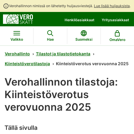
Verohallinnon nimissä on lähetetty huijausviestejä.
Lue lisää huijauksista
.
Siirry
Siirry
Henkilöasiakkaat
Yritysasiakkaat
suoraan
koko
sisältöön
sivuston
hakuun
Valikko
Hae
Suomeksi
OmaVero
Verohallinto
Tilastot ja tilastotietokanta
Kiinteistöverotilastoja
Kiinteistöverotus verovuonna 2025
Verohallinnon tilastoja:
Kiinteistöverotus
verovuonna 2025
Tällä sivulla