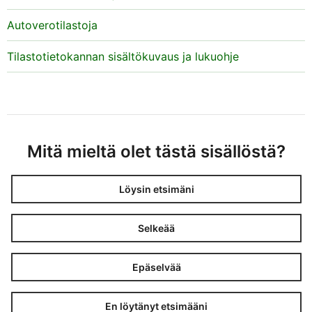
Autoverotilastoja
Tilastotietokannan sisältökuvaus ja lukuohje
Mitä mieltä olet tästä sisällöstä?
Löysin etsimäni
Selkeää
Epäselvää
En löytänyt etsimääni