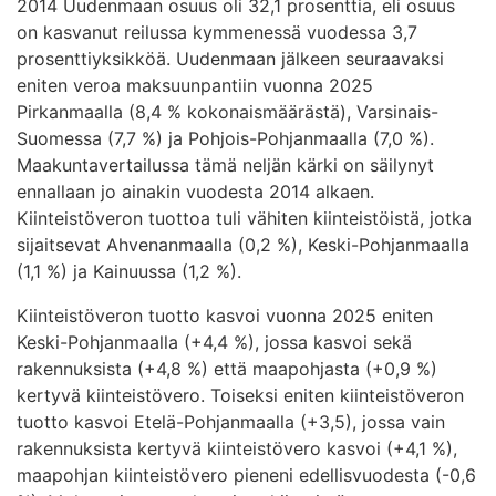
2014 Uudenmaan osuus oli 32,1 prosenttia, eli osuus
on kasvanut reilussa kymmenessä vuodessa 3,7
prosenttiyksikköä. Uudenmaan jälkeen seuraavaksi
eniten veroa maksuunpantiin vuonna 2025
Pirkanmaalla (8,4 % kokonaismäärästä), Varsinais-
Suomessa (7,7 %) ja Pohjois-Pohjanmaalla (7,0 %).
Maakuntavertailussa tämä neljän kärki on säilynyt
ennallaan jo ainakin vuodesta 2014 alkaen.
Kiinteistöveron tuottoa tuli vähiten kiinteistöistä, jotka
sijaitsevat Ahvenanmaalla (0,2 %), Keski-Pohjanmaalla
(1,1 %) ja Kainuussa (1,2 %).
Kiinteistöveron tuotto kasvoi vuonna 2025 eniten
Keski-Pohjanmaalla (+4,4 %), jossa kasvoi sekä
rakennuksista (+4,8 %) että maapohjasta (+0,9 %)
kertyvä kiinteistövero. Toiseksi eniten kiinteistöveron
tuotto kasvoi Etelä-Pohjanmaalla (+3,5), jossa vain
rakennuksista kertyvä kiinteistövero kasvoi (+4,1 %),
maapohjan kiinteistövero pieneni edellisvuodesta (-0,6