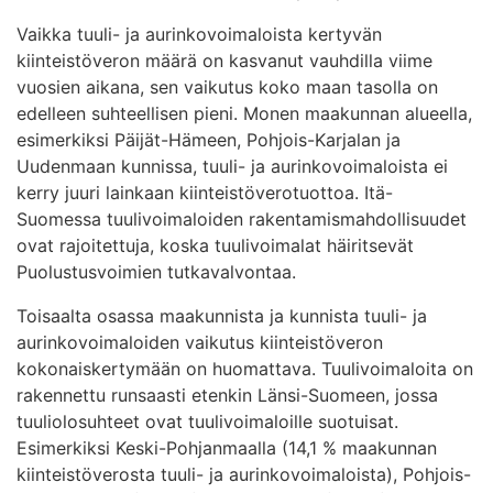
Vaikka tuuli- ja aurinkovoimaloista kertyvän
kiinteistöveron määrä on kasvanut vauhdilla viime
vuosien aikana, sen vaikutus koko maan tasolla on
edelleen suhteellisen pieni. Monen maakunnan alueella,
esimerkiksi Päijät-Hämeen, Pohjois-Karjalan ja
Uudenmaan kunnissa, tuuli- ja aurinkovoimaloista ei
kerry juuri lainkaan kiinteistöverotuottoa. Itä-
Suomessa tuulivoimaloiden rakentamismahdollisuudet
ovat rajoitettuja, koska tuulivoimalat häiritsevät
Puolustusvoimien tutkavalvontaa.
Toisaalta osassa maakunnista ja kunnista tuuli- ja
aurinkovoimaloiden vaikutus kiinteistöveron
kokonaiskertymään on huomattava. Tuulivoimaloita on
rakennettu runsaasti etenkin Länsi-Suomeen, jossa
tuuliolosuhteet ovat tuulivoimaloille suotuisat.
Esimerkiksi Keski-Pohjanmaalla (14,1 % maakunnan
kiinteistöverosta tuuli- ja aurinkovoimaloista), Pohjois-