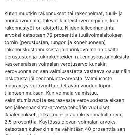
Kuten muutkin rakennukset tai rakennelmat, tuuli- ja
aurinkovoimalat tulevat kiinteistöveron piiriin, kun
rakennustyöt on aloitettu. Niiden jälleenhankinta-
arvoksi katsotaan 75 prosenttia tuulivoimalaitoksen
tornin (perustusten, rungon ja konehuoneen)
rakennuskustannuksista ja aurinkovoimalan osalta
perustusten ja tukirakenteiden rakennuskustannuksista.
Keskeneräisen voimalan verotusarvo kunakin
verovuonna on sen valmiusastetta vastaava osuus näin
lasketusta jälleenhankinta-arvosta. Valmiusaste
määräytyy verovuotta edeltävän vuoden lopun
tilanteen mukaan. Kun voimala valmistuu,
valmistumisvuotta seuraavasta verovuodesta alkaen
sen jälleenhankinta-arvosta tehdään vuotuiset
ikäalennukset, jotka tuuli- ja aurinkovoimaloilla ovat
2,5 prosenttia. Käytössä olevan voimalan arvoksi
katsotaan kuitenkin aina vähintään 40 prosenttia sen