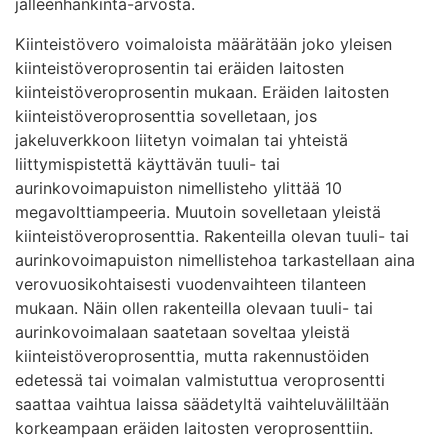
jälleenhankinta-arvosta.
Kiinteistövero voimaloista määrätään joko yleisen
kiinteistöveroprosentin tai eräiden laitosten
kiinteistöveroprosentin mukaan. Eräiden laitosten
kiinteistöveroprosenttia sovelletaan, jos
jakeluverkkoon liitetyn voimalan tai yhteistä
liittymispistettä käyttävän tuuli- tai
aurinkovoimapuiston nimellisteho ylittää 10
megavolttiampeeria. Muutoin sovelletaan yleistä
kiinteistöveroprosenttia. Rakenteilla olevan tuuli- tai
aurinkovoimapuiston nimellistehoa tarkastellaan aina
verovuosikohtaisesti vuodenvaihteen tilanteen
mukaan. Näin ollen rakenteilla olevaan tuuli- tai
aurinkovoimalaan saatetaan soveltaa yleistä
kiinteistöveroprosenttia, mutta rakennustöiden
edetessä tai voimalan valmistuttua veroprosentti
saattaa vaihtua laissa säädetyltä vaihteluväliltään
korkeampaan eräiden laitosten veroprosenttiin.