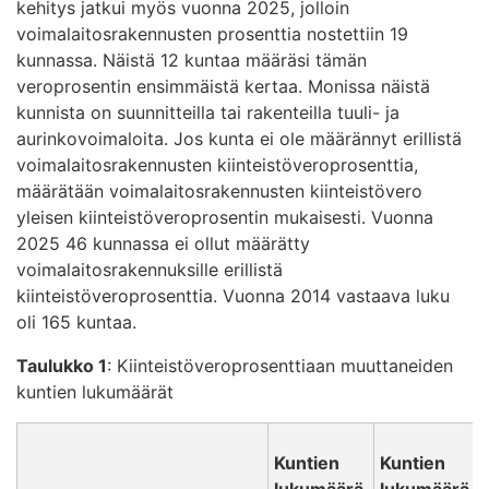
kehitys jatkui myös vuonna 2025, jolloin
voimalaitosrakennusten prosenttia nostettiin 19
kunnassa. Näistä 12 kuntaa määräsi tämän
veroprosentin ensimmäistä kertaa. Monissa näistä
kunnista on suunnitteilla tai rakenteilla tuuli- ja
aurinkovoimaloita. Jos kunta ei ole määrännyt erillistä
voimalaitosrakennusten kiinteistöveroprosenttia,
määrätään voimalaitosrakennusten kiinteistövero
yleisen kiinteistöveroprosentin mukaisesti. Vuonna
2025 46 kunnassa ei ollut määrätty
voimalaitosrakennuksille erillistä
kiinteistöveroprosenttia. Vuonna 2014 vastaava luku
oli 165 kuntaa.
Taulukko 1
: Kiinteistöveroprosenttiaan muuttaneiden
kuntien lukumäärät
Kuntien
Kuntien
lukumäärä,
lukumäärä,