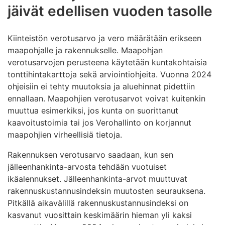
jäivät edellisen vuoden tasolle
Kiinteistön verotusarvo ja vero määrätään erikseen
maapohjalle ja rakennukselle. Maapohjan
verotusarvojen perusteena käytetään kuntakohtaisia
tonttihintakarttoja sekä arviointiohjeita. Vuonna 2024
ohjeisiin ei tehty muutoksia ja aluehinnat pidettiin
ennallaan. Maapohjien verotusarvot voivat kuitenkin
muuttua esimerkiksi, jos kunta on suorittanut
kaavoitustoimia tai jos Verohallinto on korjannut
maapohjien virheellisiä tietoja.
Rakennuksen verotusarvo saadaan, kun sen
jälleenhankinta-arvosta tehdään vuotuiset
ikäalennukset. Jälleenhankinta-arvot muuttuvat
rakennuskustannusindeksin muutosten seurauksena.
Pitkällä aikavälillä rakennuskustannusindeksi on
kasvanut vuosittain keskimäärin hieman yli kaksi