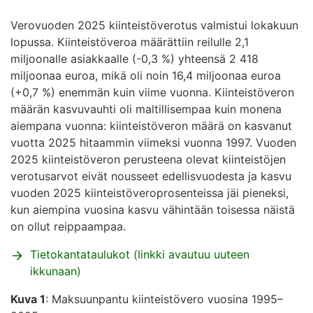
Verovuoden 2025 kiinteistöverotus valmistui lokakuun
lopussa. Kiinteistöveroa määrättiin reilulle 2,1
miljoonalle asiakkaalle (-0,3 %) yhteensä 2 418
miljoonaa euroa, mikä oli noin 16,4 miljoonaa euroa
(+0,7 %) enemmän kuin viime vuonna. Kiinteistöveron
määrän kasvuvauhti oli maltillisempaa kuin monena
aiempana vuonna: kiinteistöveron määrä on kasvanut
vuotta 2025 hitaammin viimeksi vuonna 1997. Vuoden
2025 kiinteistöveron perusteena olevat kiinteistöjen
verotusarvot eivät nousseet edellisvuodesta ja kasvu
vuoden 2025 kiinteistöveroprosenteissa jäi pieneksi,
kun aiempina vuosina kasvu vähintään toisessa näistä
on ollut reippaampaa.
Tietokantataulukot (linkki avautuu uuteen
ikkunaan)
Kuva 1
: Maksuunpantu kiinteistövero vuosina 1995–