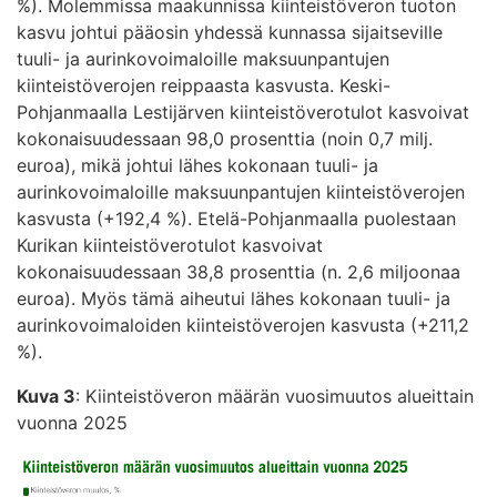
%). Molemmissa maakunnissa kiinteistöveron tuoton
kasvu johtui pääosin yhdessä kunnassa sijaitseville
tuuli- ja aurinkovoimaloille maksuunpantujen
kiinteistöverojen reippaasta kasvusta. Keski-
Pohjanmaalla Lestijärven kiinteistöverotulot kasvoivat
kokonaisuudessaan 98,0 prosenttia (noin 0,7 milj.
euroa), mikä johtui lähes kokonaan tuuli- ja
aurinkovoimaloille maksuunpantujen kiinteistöverojen
kasvusta (+192,4 %). Etelä-Pohjanmaalla puolestaan
Kurikan kiinteistöverotulot kasvoivat
kokonaisuudessaan 38,8 prosenttia (n. 2,6 miljoonaa
euroa). Myös tämä aiheutui lähes kokonaan tuuli- ja
aurinkovoimaloiden kiinteistöverojen kasvusta (+211,2
%).
Kuva 3
: Kiinteistöveron määrän vuosimuutos alueittain
vuonna 2025