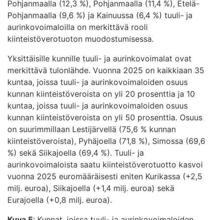
Pohjanmaalla (12,3 %), Pohjanmaalla (11,4 %), Etelä-
Pohjanmaalla (9,6 %) ja Kainuussa (6,4 %) tuuli- ja
aurinkovoimaloilla on merkittävä rooli
kiinteistöverotuoton muodostumisessa.
Yksittäisille kunnille tuuli- ja aurinkovoimalat ovat
merkittävä tulonlähde. Vuonna 2025 on kaikkiaan 35
kuntaa, joissa tuuli- ja aurinkovoimaloiden osuus
kunnan kiinteistöveroista on yli 20 prosenttia ja 10
kuntaa, joissa tuuli- ja aurinkovoimaloiden osuus
kunnan kiinteistöveroista on yli 50 prosenttia. Osuus
on suurimmillaan Lestijärvellä (75,6 % kunnan
kiinteistöveroista), Pyhäjoella (71,8 %), Simossa (69,6
%) sekä Siikajoella (69,4 %). Tuuli- ja
aurinkovoimaloista saatu kiinteistöverotuotto kasvoi
vuonna 2025 euromääräisesti eniten Kurikassa (+2,5
milj. euroa), Siikajoella (+1,4 milj. euroa) sekä
Eurajoella (+0,8 milj. euroa).
Kuva 5
: Kunnat, joissa tuuli- ja aurinkovoimaloiden