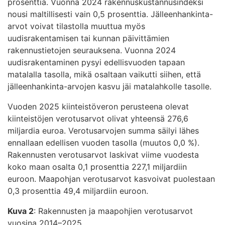
prosenttia. Vuonna 2024 rakennuskustannusindeksi
nousi maltillisesti vain 0,5 prosenttia. Jälleenhankinta-
arvot voivat tilastolla muuttua myös
uudisrakentamisen tai kunnan päivittämien
rakennustietojen seurauksena. Vuonna 2024
uudisrakentaminen pysyi edellisvuoden tapaan
matalalla tasolla, mikä osaltaan vaikutti siihen, että
jälleenhankinta-arvojen kasvu jäi matalahkolle tasolle.
Vuoden 2025 kiinteistöveron perusteena olevat
kiinteistöjen verotusarvot olivat yhteensä 276,6
miljardia euroa. Verotusarvojen summa säilyi lähes
ennallaan edellisen vuoden tasolla (muutos 0,0 %).
Rakennusten verotusarvot laskivat viime vuodesta
koko maan osalta 0,1 prosenttia 227,1 miljardiin
euroon. Maapohjan verotusarvot kasvoivat puolestaan
0,3 prosenttia 49,4 miljardiin euroon.
Kuva 2
: Rakennusten ja maapohjien verotusarvot
vuosina 2014–2025