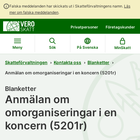
Falska meddelanden har skickats ut i Skatteförvaltningens namn.
Läs
mer om falska meddelanden
.
Gå
Gå
Privatpersoner
Företagskunder
direkt
till
till
hela
innehållet
webbplatsens
Meny
Sök
På Svenska
MinSkatt
sökning
Skatteförvaltningen
Kontakta oss
Blanketter
Anmälan om omorganiseringar i en koncern (5201r)
Blanketter
Anmälan om
omorganiseringar i en
koncern (5201r)