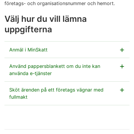
företags- och organisationsnummer och hemort.
Välj hur du vill lämna
uppgifterna
Anmäl i MinSkatt
Lämna anmälan i MinSkatt.
Använd pappersblankett om du inte kan
använda e-tjänster
Gå till MinSkatt
Blanketten ska skickas till adressen:
Sköt ärenden på ett företags vägnar med
Skatteförvaltningen
fullmakt
Optisk läsning av samfundsblanketter
PB 200
00052 SKATT
Huomio
Elektronisk fullmakt
osio