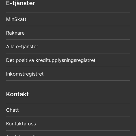
E-tjänster
använda MinSkatt.
Fullmakt för ett företags skatteärenden
MinSkatt
(3804)
Räknare
Huomio
Alla e-tjänster
osio
päättyy
Det positiva kreditupplysningsregistret
Inkomstregistret
Kontakt
Chatt
Kontakta oss