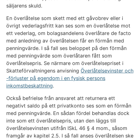
säljarens skuld.
En överlåtelse som skett med ett gåvobrev eller i
övrigt vederlagsfritt kan ses som en överlåtelse mot
ett vederlag, om bolagsandelens överlåtare de facto
med anledning av överlåtelsen får en förmån med
penningvärde. I så fall ses beloppet på den förmån
med penningvärde som överlåtaren fått som
överlåtelsepris. Se närmare om överlåtelsepriset i
Skatteförvaltningens anvisning
Överlåtelsevinster och
-förluster på egendom i en fysisk persons
inkomstbeskattning
.
Också befrielse från ansvaret att returnera ett
negativt saldo på ett privatkonto ses som en förmån
med penningvärde. En sådan fördel behandlas dock
inte som ett överlåtelsepris, utan den läggs till
överlåtelsevinsten utifrån ISkL 46 § 4 mom., såsom
framgår av kapitel 2.5. I så fall anses överlåtelsen ske