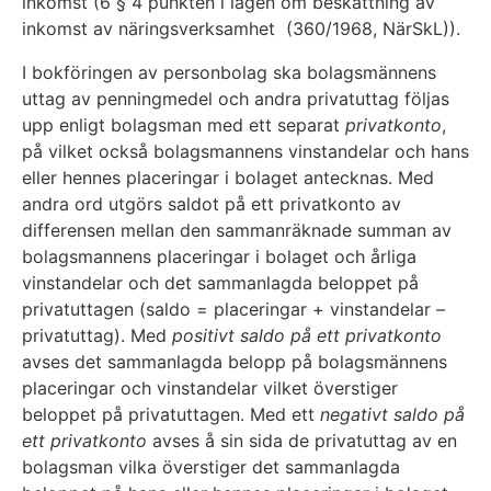
inkomst (6 § 4 punkten i lagen om beskattning av
inkomst av näringsverksamhet (360/1968, NärSkL)).
I bokföringen av personbolag ska bolagsmännens
uttag av penningmedel och andra privatuttag följas
upp enligt bolagsman med ett separat
privatkonto
,
på vilket också bolagsmannens vinstandelar och hans
eller hennes placeringar i bolaget antecknas. Med
andra ord utgörs saldot på ett privatkonto av
differensen mellan den sammanräknade summan av
bolagsmannens placeringar i bolaget och årliga
vinstandelar och det sammanlagda beloppet på
privatuttagen (saldo = placeringar + vinstandelar –
privatuttag). Med
positivt saldo på ett privatkonto
avses det sammanlagda belopp på bolagsmännens
placeringar och vinstandelar vilket överstiger
beloppet på privatuttagen. Med ett
negativt saldo på
ett privatkonto
avses å sin sida de privatuttag av en
bolagsman vilka överstiger det sammanlagda