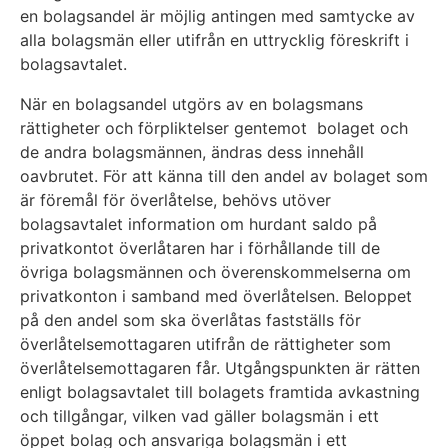
en bolagsandel är möjlig antingen med samtycke av
alla bolagsmän eller utifrån en uttrycklig föreskrift i
bolagsavtalet.
När en bolagsandel utgörs av en bolagsmans
rättigheter och förpliktelser gentemot bolaget och
de andra bolagsmännen, ändras dess innehåll
oavbrutet. För att känna till den andel av bolaget som
är föremål för överlåtelse, behövs utöver
bolagsavtalet information om hurdant saldo på
privatkontot överlåtaren har i förhållande till de
övriga bolagsmännen och överenskommelserna om
privatkonton i samband med överlåtelsen. Beloppet
på den andel som ska överlåtas fastställs för
överlåtelsemottagaren utifrån de rättigheter som
överlåtelsemottagaren får. Utgångspunkten är rätten
enligt bolagsavtalet till bolagets framtida avkastning
och tillgångar, vilken vad gäller bolagsmän i ett
öppet bolag och ansvariga bolagsmän i ett