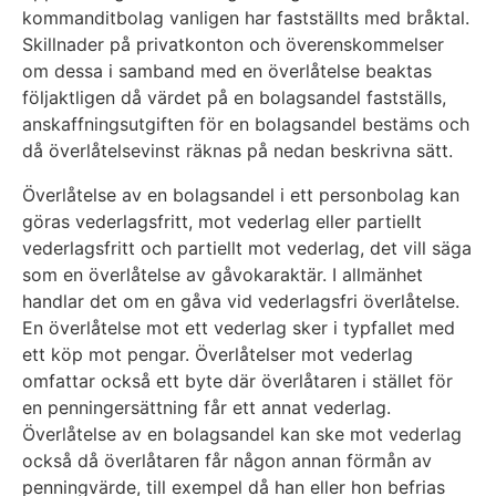
kommanditbolag vanligen har fastställts med bråktal.
Skillnader på privatkonton och överenskommelser
om dessa i samband med en överlåtelse beaktas
följaktligen då värdet på en bolagsandel fastställs,
anskaffningsutgiften för en bolagsandel bestäms och
då överlåtelsevinst räknas på nedan beskrivna sätt.
Överlåtelse av en bolagsandel i ett personbolag kan
göras vederlagsfritt, mot vederlag eller partiellt
vederlagsfritt och partiellt mot vederlag, det vill säga
som en överlåtelse av gåvokaraktär. I allmänhet
handlar det om en gåva vid vederlagsfri överlåtelse.
En överlåtelse mot ett vederlag sker i typfallet med
ett köp mot pengar. Överlåtelser mot vederlag
omfattar också ett byte där överlåtaren i stället för
en penningersättning får ett annat vederlag.
Överlåtelse av en bolagsandel kan ske mot vederlag
också då överlåtaren får någon annan förmån av
penningvärde, till exempel då han eller hon befrias