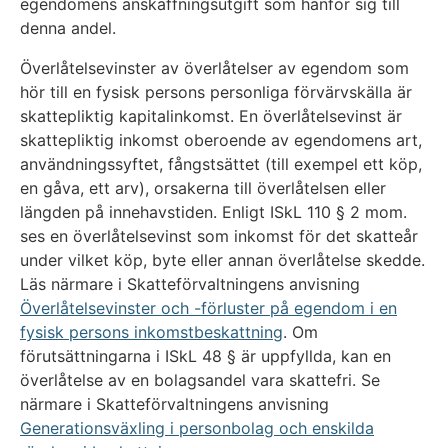
egendomens anskaffningsutgift som hänför sig till
denna andel.
Överlåtelsevinster av överlåtelser av egendom som
hör till en fysisk persons personliga förvärvskälla är
skattepliktig kapitalinkomst. En överlåtelsevinst är
skattepliktig inkomst oberoende av egendomens art,
användningssyftet, fångstsättet (till exempel ett köp,
en gåva, ett arv), orsakerna till överlåtelsen eller
längden på innehavstiden. Enligt ISkL 110 § 2 mom.
ses en överlåtelsevinst som inkomst för det skatteår
under vilket köp, byte eller annan överlåtelse skedde.
Läs närmare i Skatteförvaltningens anvisning
Överlåtelsevinster och -förluster på egendom i en
fysisk persons inkomstbeskattning
. Om
förutsättningarna i ISkL 48 § är uppfyllda, kan en
överlåtelse av en bolagsandel vara skattefri. Se
närmare i Skatteförvaltningens anvisning
Generationsväxling i personbolag och enskilda