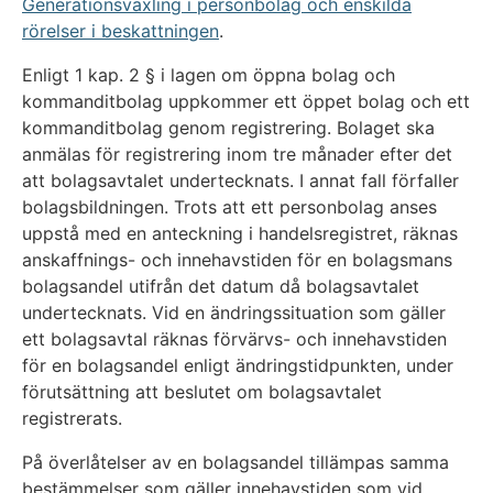
Generationsväxling i personbolag och enskilda
rörelser i beskattningen
.
Enligt 1 kap. 2 § i lagen om öppna bolag och
kommanditbolag uppkommer ett öppet bolag och ett
kommanditbolag genom registrering. Bolaget ska
anmälas för registrering inom tre månader efter det
att bolagsavtalet undertecknats. I annat fall förfaller
bolagsbildningen. Trots att ett personbolag anses
uppstå med en anteckning i handelsregistret, räknas
anskaffnings- och innehavstiden för en bolagsmans
bolagsandel utifrån det datum då bolagsavtalet
undertecknats. Vid en ändringssituation som gäller
ett bolagsavtal räknas förvärvs- och innehavstiden
för en bolagsandel enligt ändringstidpunkten, under
förutsättning att beslutet om bolagsavtalet
registrerats.
På överlåtelser av en bolagsandel tillämpas samma
bestämmelser som gäller innehavstiden som vid