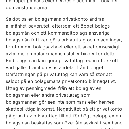
beloppet på hans eller hennes placeringar i bolaget
och vinstandelarna.
Saldot på en bolagsmans privatkonto ändras i
allmänhet oavbrutet, eftersom ett öppet bolags
bolagsmän och ett kommanditbolags ansvariga
bolagsmän fritt kan göra privatuttag och placeringar,
förutom om bolagsavtalet eller ett annat ömsesidigt
avtal mellan bolagsmännen ställer hinder för detta.
En bolagsman kan göra privatuttag redan i förskott
vad gäller framtida vinstandelar från bolaget.
Omfattningen på privatuttag kan vara så stor att
saldot på en bolagsmans privatkonto blir negativt.
Uttag av penningmedel från ett bolag av en
bolagsman eller andra privatuttag som
bolagsmannen gör ses inte som hans eller hennes
skattepliktiga inkomst. Negativitet på ett privatkonto
på grund av privatuttag till ett för högt belopp av en
bolagsman beskattas som överlåtelsevinst i samband