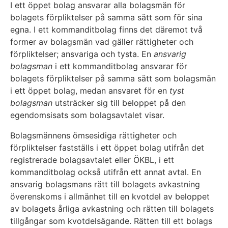
I ett öppet bolag ansvarar alla bolagsmän för
bolagets förpliktelser på samma sätt som för sina
egna. I ett kommanditbolag finns det däremot två
former av bolagsmän vad gäller rättigheter och
förpliktelser; ansvariga och tysta. En
ansvarig
bolagsman
i ett kommanditbolag ansvarar för
bolagets förpliktelser på samma sätt som bolagsmän
i ett öppet bolag, medan ansvaret för en
tyst
bolagsman
utsträcker sig till beloppet på den
egendomsisats som bolagsavtalet visar.
Bolagsmännens ömsesidiga rättigheter och
förpliktelser fastställs i ett öppet bolag utifrån det
registrerade bolagsavtalet eller ÖKBL, i ett
kommanditbolag också utifrån ett annat avtal. En
ansvarig bolagsmans rätt till bolagets avkastning
överenskoms i allmänhet till en kvotdel av beloppet
av bolagets årliga avkastning och rätten till bolagets
tillgångar som kvotdelsägande. Rätten till ett bolags