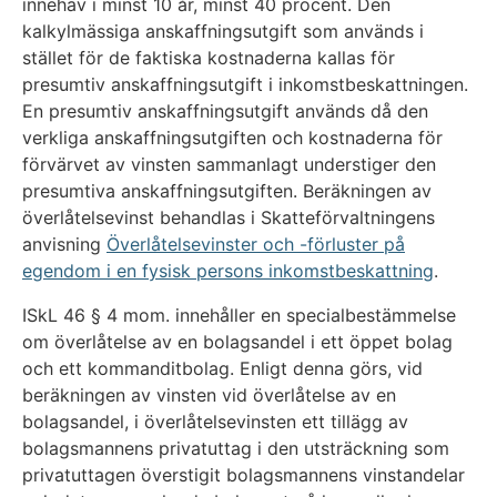
innehav i minst 10 år, minst 40 procent. Den
kalkylmässiga anskaffningsutgift som används i
stället för de faktiska kostnaderna kallas för
presumtiv anskaffningsutgift i inkomstbeskattningen.
En presumtiv anskaffningsutgift används då den
verkliga anskaffningsutgiften och kostnaderna för
förvärvet av vinsten sammanlagt understiger den
presumtiva anskaffningsutgiften. Beräkningen av
överlåtelsevinst behandlas i Skatteförvaltningens
anvisning
Överlåtelsevinster och -förluster på
egendom i en fysisk persons inkomstbeskattning
.
ISkL 46 § 4 mom. innehåller en specialbestämmelse
om överlåtelse av en bolagsandel i ett öppet bolag
och ett kommanditbolag. Enligt denna görs, vid
beräkningen av vinsten vid överlåtelse av en
bolagsandel, i överlåtelsevinsten ett tillägg av
bolagsmannens privatuttag i den utsträckning som
privatuttagen överstigit bolagsmannens vinstandelar