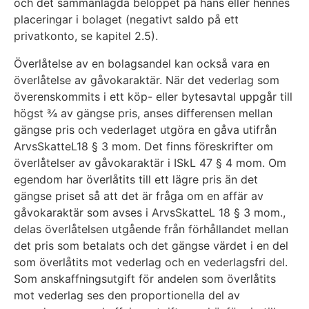
och det sammanlagda beloppet på hans eller hennes
placeringar i bolaget (negativt saldo på ett
privatkonto, se kapitel 2.5).
Överlåtelse av en bolagsandel kan också vara en
överlåtelse av gåvokaraktär. När det vederlag som
överenskommits i ett köp- eller bytesavtal uppgår till
högst ¾ av gängse pris, anses differensen mellan
gängse pris och vederlaget utgöra en gåva utifrån
ArvsSkatteL18 § 3 mom. Det finns föreskrifter om
överlåtelser av gåvokaraktär i ISkL 47 § 4 mom. Om
egendom har överlåtits till ett lägre pris än det
gängse priset så att det är fråga om en affär av
gåvokaraktär som avses i ArvsSkatteL 18 § 3 mom.,
delas överlåtelsen utgående från förhållandet mellan
det pris som betalats och det gängse värdet i en del
som överlåtits mot vederlag och en vederlagsfri del.
Som anskaffningsutgift för andelen som överlåtits
mot vederlag ses den proportionella del av