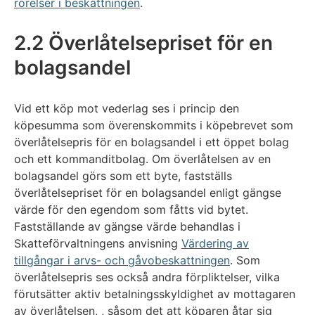
rörelser i beskattningen
.
2.2 Överlåtelsepriset för en
bolagsandel
Vid ett köp mot vederlag ses i princip den
köpesumma som överenskommits i köpebrevet som
överlåtelsepris för en bolagsandel i ett öppet bolag
och ett kommanditbolag. Om överlåtelsen av en
bolagsandel görs som ett byte, fastställs
överlåtelsepriset för en bolagsandel enligt gängse
värde för den egendom som fåtts vid bytet.
Fastställande av gängse värde behandlas i
Skatteförvaltningens anvisning
Värdering av
tillgångar i arvs- och gåvobeskattningen
. Som
överlåtelsepris ses också andra förpliktelser, vilka
förutsätter aktiv betalningsskyldighet av mottagaren
av överlåtelsen, , såsom det att köparen åtar sig