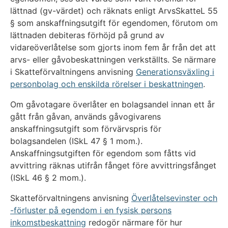
lättnad (gv-värdet) och räknats enligt ArvsSkatteL 55
§ som anskaffningsutgift för egendomen, förutom om
lättnaden debiteras förhöjd på grund av
vidareöverlåtelse som gjorts inom fem år från det att
arvs- eller gåvobeskattningen verkställts. Se närmare
i Skatteförvaltningens anvisning
Generationsväxling i
personbolag och enskilda rörelser i beskattningen
.
Om gåvotagare överlåter en bolagsandel innan ett år
gått från gåvan, används gåvogivarens
anskaffningsutgift som förvärvspris för
bolagsandelen (ISkL 47 § 1 mom.).
Anskaffningsutgiften för egendom som fåtts vid
avvittring räknas utifrån fånget före avvittringsfånget
(ISkL 46 § 2 mom.).
Skatteförvaltningens anvisning
Överlåtelsevinster och
-förluster på egendom i en fysisk persons
inkomstbeskattning
redogör närmare för hur