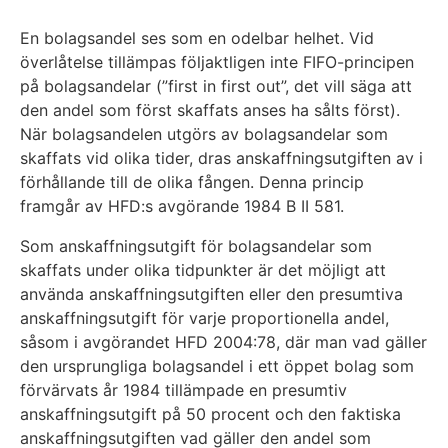
En bolagsandel ses som en odelbar helhet. Vid
överlåtelse tillämpas följaktligen inte FIFO-principen
på bolagsandelar (”first in first out”, det vill säga att
den andel som först skaffats anses ha sålts först).
När bolagsandelen utgörs av bolagsandelar som
skaffats vid olika tider, dras anskaffningsutgiften av i
förhållande till de olika fången. Denna princip
framgår av HFD:s avgörande 1984 B II 581.
Som anskaffningsutgift för bolagsandelar som
skaffats under olika tidpunkter är det möjligt att
använda anskaffningsutgiften eller den presumtiva
anskaffningsutgift för varje proportionella andel,
såsom i avgörandet HFD 2004:78, där man vad gäller
den ursprungliga bolagsandel i ett öppet bolag som
förvärvats år 1984 tillämpade en presumtiv
anskaffningsutgift på 50 procent och den faktiska
anskaffningsutgiften vad gäller den andel som