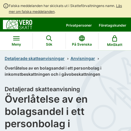
Falska meddelanden har skickats ut i Skatteförvaltningens namn.
Läs
mer om falska meddelanden
.
Gå
Gå
Privatpersoner
Företagskunder
direkt
till
till
hela
innehållet
webbplatsens
Meny
Sök
På Svenska
MinSkatt
sökning
Detaljerade skatteanvisningar
Anvisningar
Överlåtelse av en bolagsandel i ett personbolag i
inkomstbeskattningen och i gåvobeskattningen
Detaljerad skatteanvisning
Överlåtelse av en
bolagsandel i ett
personbolag i