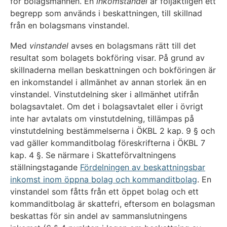
för bolagsmännen. En
inkomstandel
är följaktligen ett
begrepp som används i beskattningen, till skillnad
från en bolagsmans vinstandel.
Med
vinstandel
avses en bolagsmans rätt till det
resultat som bolagets bokföring visar. På grund av
skillnaderna mellan beskattningen och bokföringen är
en inkomstandel i allmänhet av annan storlek än en
vinstandel. Vinstutdelning sker i allmänhet utifrån
bolagsavtalet. Om det i bolagsavtalet eller i övrigt
inte har avtalats om vinstutdelning, tillämpas på
vinstutdelning bestämmelserna i ÖKBL 2 kap. 9 § och
vad gäller kommanditbolag föreskrifterna i ÖKBL 7
kap. 4 §. Se närmare i Skatteförvaltningens
ställningstagande
Fördelningen av beskattningsbar
inkomst inom öppna bolag och kommanditbolag
. En
vinstandel som fåtts från ett öppet bolag och ett
kommanditbolag är skattefri, eftersom en bolagsman
beskattas för sin andel av sammanslutningens