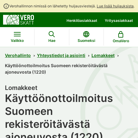
Verohallinnon nimissä on lähetetty huijausviestejä.
Lue lisää huijauksista
.
Siirry
Siirry
Henkilöasiakkaat
Yritysasiakkaat
suoraan
koko
sisältöön
sivuston
hakuun
Valikko
Hae
Suomeksi
OmaVero
Verohallinto
Yhteystiedot ja asiointi
Lomakkeet
Käyttöönottoilmoitus Suomeen rekisteröitävästä
ajoneuvosta (1220)
Lomakkeet
Käyttöönottoilmoitus
Suomeen
rekisteröitävästä
ajoneuvosta (1220)