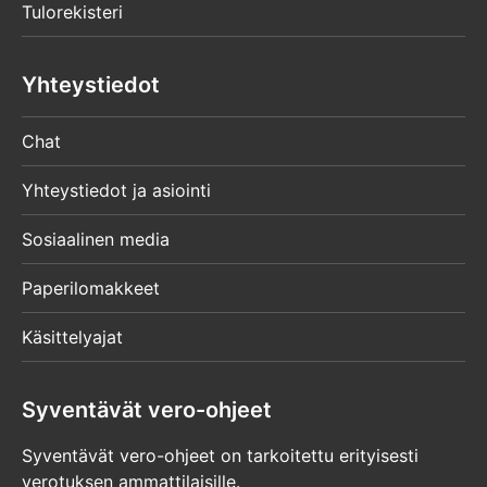
Tulorekisteri
Hoidat alaikäisen lapsesi asioita
Yhteystiedot
Voit hoitaa alaikäisen lapsesi veroasioita
OmaVerossa ilman Suomi.fi-valtuutta. Kirjaudu
Chat
OmaVeroon ja valitse ”Asioi toisen henkilön
puolesta”.
Yhteystiedot ja asiointi
Lue lisää lapsen puolesta asioinnista
Sosiaalinen media
Suomi.fi:stä
Paperilomakkeet
Edunvalvontaan perustuva asiointi
Käsittelyajat
Et tarvitse Suomi.fi-valtuutta, jos
edunvalvontavaltuutus on vahvistettu tai sinut
Syventävät vero-ohjeet
on rekisteröity yksityiseksi edunvalvojaksi.
Syventävät vero-ohjeet on tarkoitettu erityisesti
Kirjaudu OmaVeroon ja valitse ”Asioi toisen
verotuksen ammattilaisille.
henkilön puolesta”.