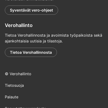
Syventävät vero-ohjeet
Lue lisää Näin valtuutat -sivulta kohdasta
”Olet edunvalvontavaltuutettu tai yksityinen
edunvalvoja”
Verohallinto
Huomaa: Jos olet yleinen edunvalvoja, voit
Tietoa Verohallinnosta ja avoimista työpaikoista sekä
asioida ainoastaan paperilomakkeilla.
ajankohtaisia uutisia ja tilastoja.
Huomio
Tietoa Verohallinnosta
osio
päättyy
© Verohallinto
Tietosuoja
Palaute