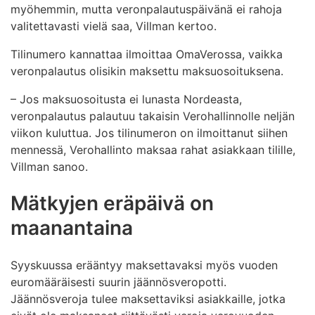
myöhemmin, mutta veronpalautuspäivänä ei rahoja
valitettavasti vielä saa, Villman kertoo.
Tilinumero kannattaa ilmoittaa OmaVerossa, vaikka
veronpalautus olisikin maksettu maksuosoituksena.
– Jos maksuosoitusta ei lunasta Nordeasta,
veronpalautus palautuu takaisin Verohallinnolle neljän
viikon kuluttua. Jos tilinumeron on ilmoittanut siihen
mennessä, Verohallinto maksaa rahat asiakkaan tilille,
Villman sanoo.
Mätkyjen eräpäivä on
maanantaina
Syyskuussa erääntyy maksettavaksi myös vuoden
euromääräisesti suurin jäännösveropotti.
Jäännösveroja tulee maksettaviksi asiakkaille, jotka