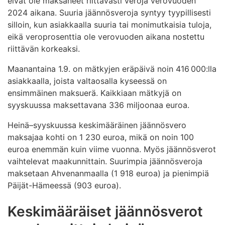
eivät ole maksaneet riittävästi veroja verovuoden
2024 aikana. Suuria jäännösveroja syntyy tyypillisesti
silloin, kun asiakkaalla suuria tai monimutkaisia tuloja,
eikä veroprosenttia ole verovuoden aikana nostettu
riittävän korkeaksi.
Maanantaina 1.9. on mätkyjen eräpäivä noin 416 000:lla
asiakkaalla, joista valtaosalla kyseessä on
ensimmäinen maksuerä. Kaikkiaan mätkyjä on
syyskuussa maksettavana 336 miljoonaa euroa.
Heinä–syyskuussa keskimääräinen jäännösvero
maksajaa kohti on 1 230 euroa, mikä on noin 100
euroa enemmän kuin viime vuonna. Myös jäännösverot
vaihtelevat maakunnittain. Suurimpia jäännösveroja
maksetaan Ahvenanmaalla (1 918 euroa) ja pienimpiä
Päijät-Hämeessä (903 euroa).
Keskimääräiset jäännösverot