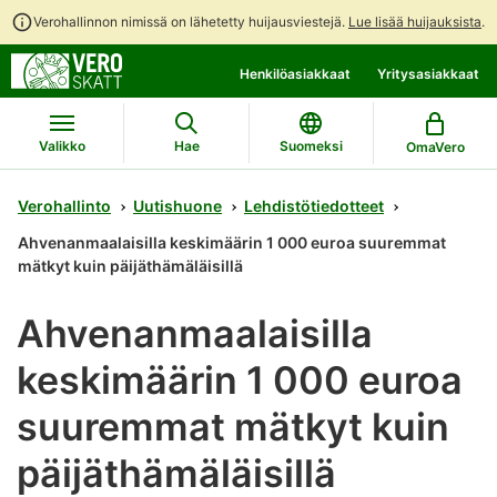
Verohallinnon nimissä on lähetetty huijausviestejä.
Lue lisää huijauksista
.
Siirry
Siirry
Henkilöasiakkaat
Yritysasiakkaat
suoraan
koko
sisältöön
sivuston
hakuun
Valikko
Hae
Suomeksi
OmaVero
Verohallinto
Uutishuone
Lehdistötiedotteet
Ahvenanmaalaisilla keskimäärin 1 000 euroa suuremmat
mätkyt kuin päijäthämäläisillä
Ahvenanmaalaisilla
keskimäärin 1 000 euroa
suuremmat mätkyt kuin
päijäthämäläisillä