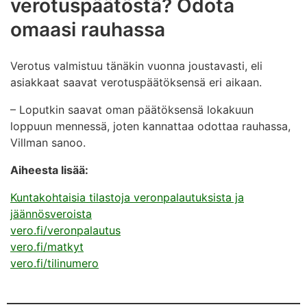
verotuspäätöstä? Odota
omaasi rauhassa
Verotus valmistuu tänäkin vuonna joustavasti, eli
asiakkaat saavat verotuspäätöksensä eri aikaan.
– Loputkin saavat oman päätöksensä lokakuun
loppuun mennessä, joten kannattaa odottaa rauhassa,
Villman sanoo.
Aiheesta lisää:
Kuntakohtaisia tilastoja veronpalautuksista ja
jäännösveroista
vero.fi/veronpalautus
vero.fi/matkyt
vero.fi/tilinumero