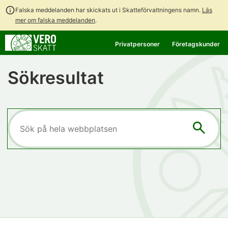
Falska meddelanden har skickats ut i Skatteförvaltningens namn.
Läs
mer om falska meddelanden
.
Gå
Öppna
Privatpersoner
Företagskunder
direkt
en
till
chattbot-
Sökresultat
innehållet
diskussion