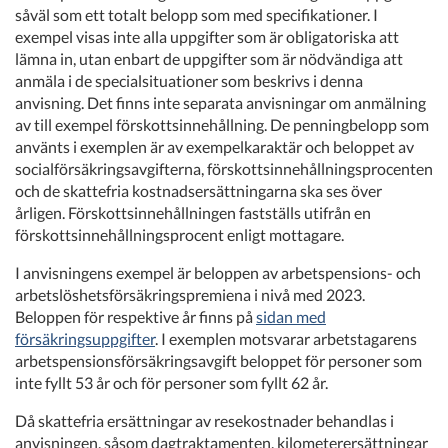
såväl som ett totalt belopp som med specifikationer. I
exempel visas inte alla uppgifter som är obligatoriska att
lämna in, utan enbart de uppgifter som är nödvändiga att
anmäla i de specialsituationer som beskrivs i denna
anvisning. Det finns inte separata anvisningar om anmälning
av till exempel förskottsinnehållning. De penningbelopp som
använts i exemplen är av exempelkaraktär och beloppet av
socialförsäkringsavgifterna, förskottsinnehållningsprocenten
och de skattefria kostnadsersättningarna ska ses över
årligen. Förskottsinnehållningen fastställs utifrån en
förskottsinnehållningsprocent enligt mottagare.
I anvisningens exempel är beloppen av arbetspensions- och
arbetslöshetsförsäkringspremiena i nivå med 2023.
Beloppen för respektive år finns på
sidan med
försäkringsuppgifter
. I exemplen motsvarar arbetstagarens
arbetspensionsförsäkringsavgift beloppet för personer som
inte fyllt 53 år och för personer som fyllt 62 år.
Då skattefria ersättningar av resekostnader behandlas i
anvisningen, såsom dagtraktamenten, kilometerersättningar