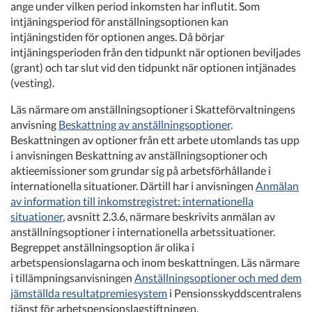
ange under vilken period inkomsten har influtit. Som
intjäningsperiod för anställningsoptionen kan
intjäningstiden för optionen anges. Då börjar
intjäningsperioden från den tidpunkt när optionen beviljades
(grant) och tar slut vid den tidpunkt när optionen intjänades
(vesting).
Läs närmare om anställningsoptioner i Skatteförvaltningens
anvisning
Beskattning av anställningsoptioner
.
Beskattningen av optioner från ett arbete utomlands tas upp
i anvisningen Beskattning av anställningsoptioner och
aktieemissioner som grundar sig på arbetsförhållande i
internationella situationer. Därtill har i anvisningen
Anmälan
av information till inkomstregistret: internationella
situationer
, avsnitt 2.3.6, närmare beskrivits anmälan av
anställningsoptioner i internationella arbetssituationer.
Begreppet anställningsoption är olika i
arbetspensionslagarna och inom beskattningen. Läs närmare
i tillämpningsanvisningen
Anställningsoptioner och med dem
jämställda resultatpremiesystem
i Pensionsskyddscentralens
tjänst för arbetspensionslagstiftningen.