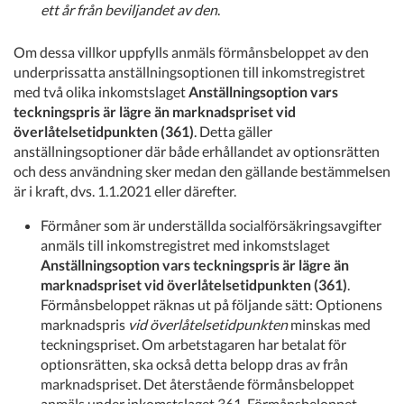
ett år från beviljandet av den
.
Om dessa villkor uppfylls anmäls förmånsbeloppet av den
underprissatta anställningsoptionen till inkomstregistret
med två olika inkomstslaget
Anställningsoption vars
teckningspris är lägre än marknadspriset vid
överlåtelsetidpunkten (361)
. Detta gäller
anställningsoptioner där både erhållandet av optionsrätten
och dess användning sker medan den gällande bestämmelsen
är i kraft, dvs. 1.1.2021 eller därefter.
Förmåner som är underställda socialförsäkringsavgifter
anmäls till inkomstregistret med inkomstslaget
Anställningsoption vars teckningspris är lägre än
marknadspriset vid överlåtelsetidpunkten (361)
.
Förmånsbeloppet räknas ut på följande sätt: Optionens
marknadspris
vid överlåtelsetidpunkten
minskas med
teckningspriset. Om arbetstagaren har betalat för
optionsrätten, ska också detta belopp dras av från
marknadspriset. Det återstående förmånsbeloppet
anmäls under inkomstslaget 361. Förmånsbeloppet