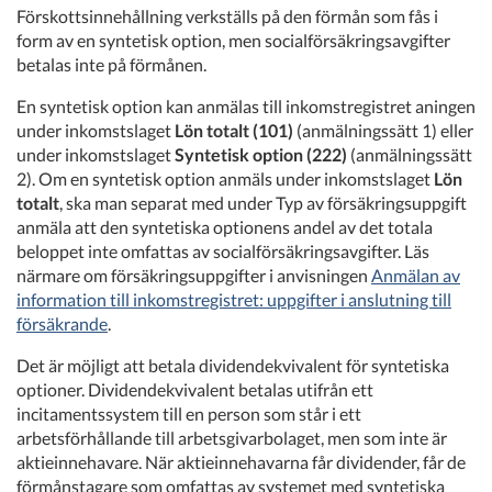
Förskottsinnehållning verkställs på den förmån som fås i
form av en syntetisk option, men socialförsäkringsavgifter
betalas inte på förmånen.
En syntetisk option kan anmälas till inkomstregistret aningen
under inkomstslaget
Lön totalt (101)
(anmälningssätt 1) eller
under inkomstslaget
Syntetisk option (222)
(anmälningssätt
2). Om en syntetisk option anmäls under inkomstslaget
Lön
totalt
, ska man separat med under Typ av försäkringsuppgift
anmäla att den syntetiska optionens andel av det totala
beloppet inte omfattas av socialförsäkringsavgifter. Läs
närmare om försäkringsuppgifter i anvisningen
Anmälan av
information till inkomstregistret: uppgifter i anslutning till
försäkrande
.
Det är möjligt att betala dividendekvivalent för syntetiska
optioner. Dividendekvivalent betalas utifrån ett
incitamentssystem till en person som står i ett
arbetsförhållande till arbetsgivarbolaget, men som inte är
aktieinnehavare. När aktieinnehavarna får dividender, får de
förmånstagare som omfattas av systemet med syntetiska