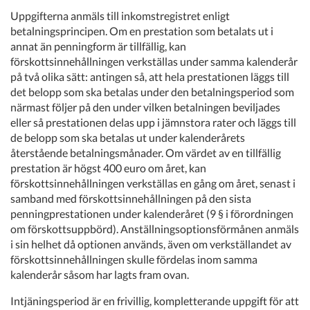
Uppgifterna anmäls till inkomstregistret enligt
betalningsprincipen. Om en prestation som betalats ut i
annat än penningform är tillfällig, kan
förskottsinnehållningen verkställas under samma kalenderår
på två olika sätt: antingen så, att hela prestationen läggs till
det belopp som ska betalas under den betalningsperiod som
närmast följer på den under vilken betalningen beviljades
eller så prestationen delas upp i jämnstora rater och läggs till
de belopp som ska betalas ut under kalenderårets
återstående betalningsmånader. Om värdet av en tillfällig
prestation är högst 400 euro om året, kan
förskottsinnehållningen verkställas en gång om året, senast i
samband med förskottsinnehållningen på den sista
penningprestationen under kalenderåret (9 § i förordningen
om förskottsuppbörd). Anställningsoptionsförmånen anmäls
i sin helhet då optionen används, även om verkställandet av
förskottsinnehållningen skulle fördelas inom samma
kalenderår såsom har lagts fram ovan.
Intjäningsperiod är en frivillig, kompletterande uppgift för att