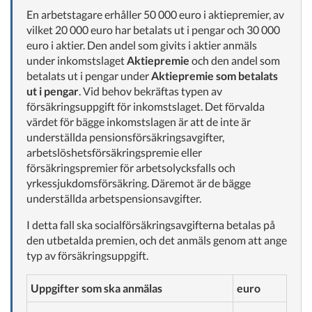
En arbetstagare erhåller 50 000 euro i aktiepremier, av
vilket 20 000 euro har betalats ut i pengar och 30 000
euro i aktier. Den andel som givits i aktier anmäls
under inkomstslaget
Aktiepremie
och den andel som
betalats ut i pengar under
Aktiepremie som betalats
ut i pengar
. Vid behov bekräftas typen av
försäkringsuppgift för inkomstslaget. Det förvalda
värdet för bägge inkomstslagen är att de inte är
underställda pensionsförsäkringsavgifter,
arbetslöshetsförsäkringspremie eller
försäkringspremier för arbetsolycksfalls och
yrkessjukdomsförsäkring. Däremot är de bägge
underställda arbetspensionsavgifter.
I detta fall ska socialförsäkringsavgifterna betalas på
den utbetalda premien, och det anmäls genom att ange
typ av försäkringsuppgift.
Uppgifter som ska anmälas
euro