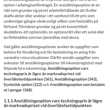
option i arbetsgivarföretaget. En anställningsoption är en
rätt som grundar sig på ett arbetsförhållande att få eller
skaffa aktier eller andelar i ett samfund till ett pris som
understiger gängse värde enligt villkor som fastställts på
förhand. Förmånen grundar sig på ett konvertibelt
skuldebrev, ett optionslån, en optionsrätt eller ett avtal eller
en förbindelse som kan jämställas med dessa.
Vad gäller anställningsoptioner avviker de uppgifter som
behövs för försäkring och för beskattning en aning från
varandra i vissa situationer. Därför anmäls uppgifter som
anknyter till anställningsoptioner till inkomstregistret med
följande fyra inkomstslag:
Anställningsoption vars
teckningspris är lägre än marknadspriset vid
överlåtelsetidpunkten (361), Anställningsoption (343),
Syntetisk option (222)
och A
nställningsoption som betalats
ut i pengar (368)
.
1.1.1 Anställningsoption vars teckningspris är lägre
än marknadspriset vid överlåtelsetidpunkten