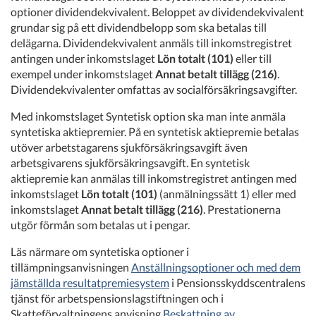
optioner dividendekvivalent. Beloppet av dividendekvivalent
grundar sig på ett dividendbelopp som ska betalas till
delägarna. Dividendekvivalent anmäls till inkomstregistret
antingen under inkomstslaget
Lön totalt (101)
eller till
exempel under inkomstslaget
Annat betalt tillägg (216)
.
Dividendekvivalenter omfattas av socialförsäkringsavgifter.
Med inkomstslaget Syntetisk option ska man inte anmäla
syntetiska aktiepremier. På en syntetisk aktiepremie betalas
utöver arbetstagarens sjukförsäkringsavgift även
arbetsgivarens sjukförsäkringsavgift. En syntetisk
aktiepremie kan anmälas till inkomstregistret antingen med
inkomstslaget
Lön totalt (101)
(anmälningssätt 1) eller med
inkomstslaget
Annat betalt tillägg (216)
. Prestationerna
utgör förmån som betalas ut i pengar.
Läs närmare om syntetiska optioner i
tillämpningsanvisningen
Anställningsoptioner och med dem
jämställda resultatpremiesystem
i Pensionsskyddscentralens
tjänst för arbetspensionslagstiftningen och i
Skatteförvaltningens anvisning
Beskattning av