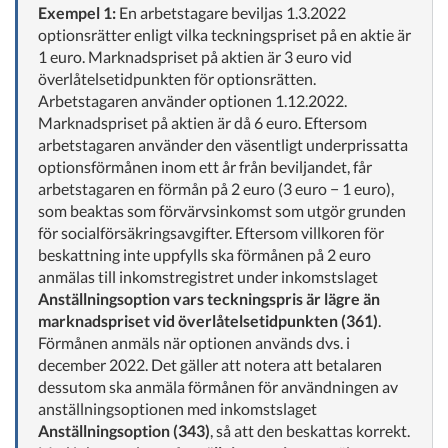
Exempel 1:
En arbetstagare beviljas 1.3.2022
optionsrätter enligt vilka teckningspriset på en aktie är
1 euro. Marknadspriset på aktien är 3 euro vid
överlåtelsetidpunkten för optionsrätten.
Arbetstagaren använder optionen 1.12.2022.
Marknadspriset på aktien är då 6 euro. Eftersom
arbetstagaren använder den väsentligt underprissatta
optionsförmånen inom ett år från beviljandet, får
arbetstagaren en förmån på 2 euro (3 euro − 1 euro),
som beaktas som förvärvsinkomst som utgör grunden
för socialförsäkringsavgifter. Eftersom villkoren för
beskattning inte uppfylls ska förmånen på 2 euro
anmälas till inkomstregistret under inkomstslaget
Anställningsoption vars teckningspris är lägre än
marknadspriset vid överlåtelsetidpunkten (361)
.
Förmånen anmäls när optionen används dvs. i
december 2022. Det gäller att notera att betalaren
dessutom ska anmäla förmånen för användningen av
anställningsoptionen med inkomstslaget
Anställningsoption (343)
, så att den beskattas korrekt.