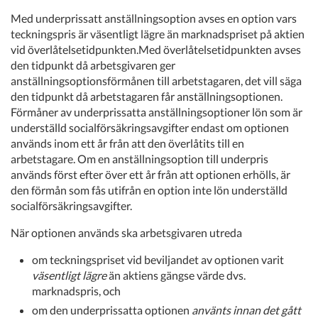
Med underprissatt anställningsoption avses en option vars
teckningspris är väsentligt lägre än marknadspriset på aktien
vid överlåtelsetidpunkten.Med överlåtelsetidpunkten avses
den tidpunkt då arbetsgivaren ger
anställningsoptionsförmånen till arbetstagaren, det vill säga
den tidpunkt då arbetstagaren får anställningsoptionen.
Förmåner av underprissatta anställningsoptioner lön som är
underställd socialförsäkringsavgifter endast om optionen
används inom ett år från att den överlåtits till en
arbetstagare. Om en anställningsoption till underpris
används först efter över ett år från att optionen erhölls, är
den förmån som fås utifrån en option inte lön underställd
socialförsäkringsavgifter.
När optionen används ska arbetsgivaren utreda
om teckningspriset vid beviljandet av optionen varit
väsentligt lägre
än aktiens gängse värde dvs.
marknadspris, och
om den underprissatta optionen
använts innan det gått