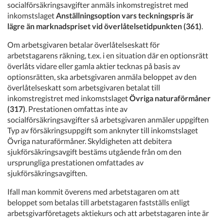
socialförsäkringsavgifter anmäls inkomstregistret med
inkomstslaget
Anställningsoption vars teckningspris är
lägre än marknadspriset vid överlåtelsetidpunkten (361)
.
Om arbetsgivaren betalar överlåtelseskatt för
arbetstagarens räkning, t.ex. i en situation där en optionsrätt
överlåts vidare eller gamla aktier tecknas på basis av
optionsrätten, ska arbetsgivaren anmäla beloppet av den
överlåtelseskatt som arbetsgivaren betalat till
inkomstregistret med inkomstslaget
Övriga naturaförmåner
(317)
. Prestationen omfattas inte av
socialförsäkringsavgifter så arbetsgivaren anmäler uppgiften
Typ av försäkringsuppgift som anknyter till inkomstslaget
Övriga naturaförmåner. Skyldigheten att debitera
sjukförsäkringsavgift bestäms utgående från om den
ursprungliga prestationen omfattades av
sjukförsäkringsavgiften.
Ifall man kommit överens med arbetstagaren om att
beloppet som betalas till arbetstagaren fastställs enligt
arbetsgivarföretagets aktiekurs och att arbetstagaren inte är