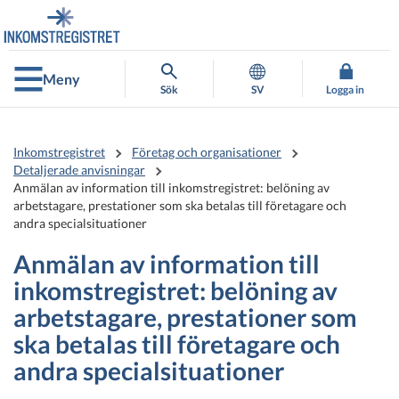
Gå
Gå
direkt
till
till
hela
innehållet
webbplatsens
Meny
sökning
Sök
SV
Logga in
Inkomstregistret
Företag och organisationer
Detaljerade anvisningar
Anmälan av information till inkomstregistret: belöning av
arbetstagare, prestationer som ska betalas till företagare och
andra specialsituationer
Anmälan av information till
inkomstregistret: belöning av
arbetstagare, prestationer som
ska betalas till företagare och
andra specialsituationer