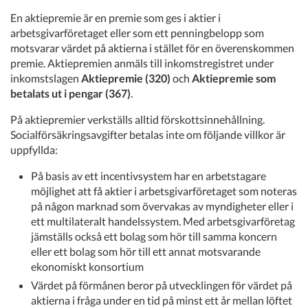
En aktiepremie är en premie som ges i aktier i
arbetsgivarföretaget eller som ett penningbelopp som
motsvarar värdet på aktierna i stället för en överenskommen
premie. Aktiepremien anmäls till inkomstregistret under
inkomstslagen
Aktiepremie (320)
och
Aktiepremie som
betalats ut i pengar (367)
.
På aktiepremier verkställs alltid förskottsinnehållning.
Socialförsäkringsavgifter betalas inte om följande villkor är
uppfyllda:
På basis av ett incentivsystem har en arbetstagare
möjlighet att få aktier i arbetsgivarföretaget som noteras
på någon marknad som övervakas av myndigheter eller i
ett multilateralt handelssystem. Med arbetsgivarföretag
jämställs också ett bolag som hör till samma koncern
eller ett bolag som hör till ett annat motsvarande
ekonomiskt konsortium
Värdet på förmånen beror på utvecklingen för värdet på
aktierna i fråga under en tid på minst ett år mellan löftet