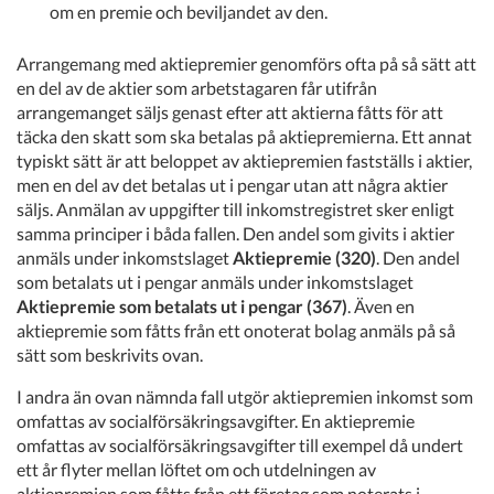
om en premie och beviljandet av den.
Arrangemang med aktiepremier genomförs ofta på så sätt att
en del av de aktier som arbetstagaren får utifrån
arrangemanget säljs genast efter att aktierna fåtts för att
täcka den skatt som ska betalas på aktiepremierna. Ett annat
typiskt sätt är att beloppet av aktiepremien fastställs i aktier,
men en del av det betalas ut i pengar utan att några aktier
säljs. Anmälan av uppgifter till inkomstregistret sker enligt
samma principer i båda fallen. Den andel som givits i aktier
anmäls under inkomstslaget
Aktiepremie (320)
. Den andel
som betalats ut i pengar anmäls under inkomstslaget
Aktiepremie som betalats ut i pengar (367)
. Även en
aktiepremie som fåtts från ett onoterat bolag anmäls på så
sätt som beskrivits ovan.
I andra än ovan nämnda fall utgör aktiepremien inkomst som
omfattas av socialförsäkringsavgifter. En aktiepremie
omfattas av socialförsäkringsavgifter till exempel då undert
ett år flyter mellan löftet om och utdelningen av
aktiepremien som fåtts från ett företag som noterats i