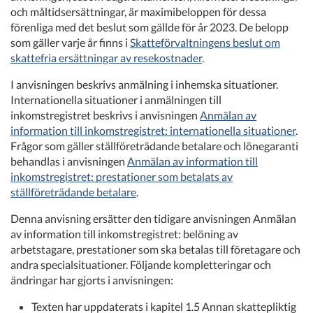
och måltidsersättningar, är maximibeloppen för dessa
förenliga med det beslut som gällde för år 2023. De belopp
som gäller varje år finns i
Skatteförvaltningens beslut om
skattefria ersättningar av resekostnader
.
I anvisningen beskrivs anmälning i inhemska situationer.
Internationella situationer i anmälningen till
inkomstregistret beskrivs i anvisningen
Anmälan av
information till inkomstregistret: internationella situationer
.
Frågor som gäller ställföreträdande betalare och lönegaranti
behandlas i anvisningen
Anmälan av information till
inkomstregistret: prestationer som betalats av
ställföreträdande betalare
.
Denna anvisning ersätter den tidigare anvisningen Anmälan
av information till inkomstregistret: belöning av
arbetstagare, prestationer som ska betalas till företagare och
andra specialsituationer. Följande kompletteringar och
ändringar har gjorts i anvisningen:
Texten har uppdaterats i kapitel 1.5 Annan skattepliktig