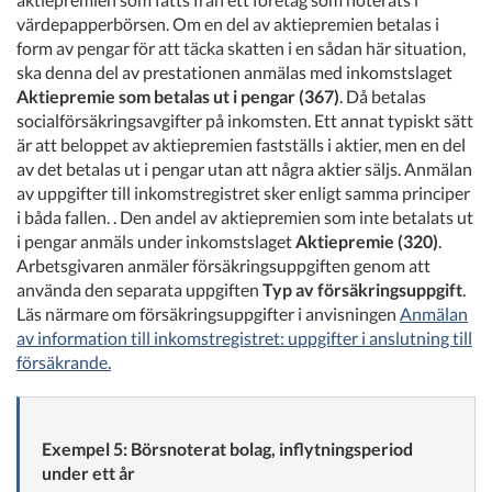
värdepapperbörsen. Om en del av aktiepremien betalas i
form av pengar för att täcka skatten i en sådan här situation,
ska denna del av prestationen anmälas med inkomstslaget
Aktiepremie som betalas ut i pengar (367)
. Då betalas
socialförsäkringsavgifter på inkomsten. Ett annat typiskt sätt
är att beloppet av aktiepremien fastställs i aktier, men en del
av det betalas ut i pengar utan att några aktier säljs. Anmälan
av uppgifter till inkomstregistret sker enligt samma principer
i båda fallen. . Den andel av aktiepremien som inte betalats ut
i pengar anmäls under inkomstslaget
Aktiepremie (320)
.
Arbetsgivaren anmäler försäkringsuppgiften genom att
använda den separata uppgiften
Typ av försäkringsuppgift
.
Läs närmare om försäkringsuppgifter i a
nvisningen
Anmälan
av information till inkomstregistret: uppgifter i anslutning till
försäkrande
.
Exempel 5: Börsnoterat bolag, inflytningsperiod
under ett år