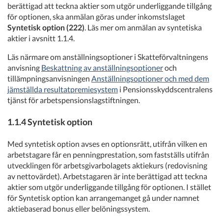
berättigad att teckna aktier som utgör underliggande tillgång
för optionen, ska anmälan göras under inkomstslaget
Syntetisk option (222)
. Läs mer om anmälan av syntetiska
aktier i avsnitt 1.1.4.
Läs närmare om anställningsoptioner i Skatteförvaltningens
anvisning
Beskattning av anställningsoptioner
och
tillämpningsanvisningen
Anställningsoptioner och med dem
jämställda resultatpremiesystem
i Pensionsskyddscentralens
tjänst för arbetspensionslagstiftningen.
1.1.4 Syntetisk option
Med syntetisk option avses en optionsrätt, utifrån vilken en
arbetstagare får en penningprestation, som fastställs utifrån
utvecklingen för arbetsgivarbolagets aktiekurs (redovisning
av nettovärdet). Arbetstagaren är inte berättigad att teckna
aktier som utgör underliggande tillgång för optionen. I stället
för Syntetisk option kan arrangemanget gå under namnet
aktiebaserad bonus eller belöningssystem.