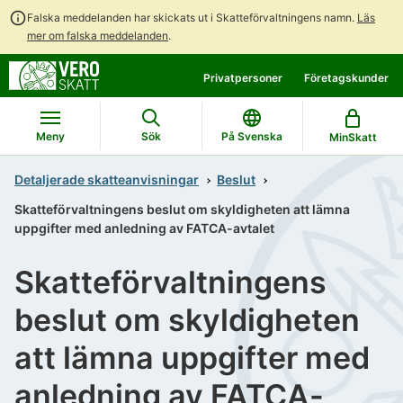
Falska meddelanden har skickats ut i Skatteförvaltningens namn.
Läs
mer om falska meddelanden
.
Gå
Gå
Privatpersoner
Företagskunder
direkt
till
till
hela
innehållet
webbplatsens
Meny
Sök
På Svenska
MinSkatt
sökning
Detaljerade skatteanvisningar
Beslut
Skatteförvaltningens beslut om skyldigheten att lämna
uppgifter med anledning av FATCA-avtalet
Skatteförvaltningens
beslut om skyldigheten
att lämna uppgifter med
anledning av FATCA-