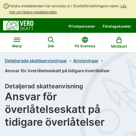
Falska meddelanden har skickats ut i Skatteförvaltningens namn.
Läs
mer om falska meddelanden
.
Gå
Gå
Privatpersoner
Företagskunder
direkt
till
till
hela
innehållet
webbplatsens
Meny
Sök
På Svenska
MinSkatt
sökning
Detaljerade skatteanvisningar
Anvisningar
Ansvar för överlåtelseskatt på tidigare överlåtelser
Detaljerad skatteanvisning
Ansvar för
överlåtelseskatt på
tidigare överlåtelser