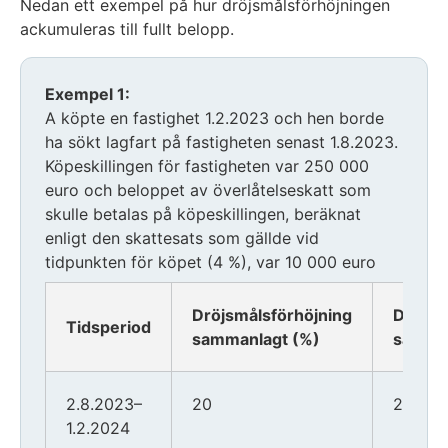
Nedan ett exempel på hur dröjsmålsförhöjningen
ackumuleras till fullt belopp.
Exemplet
Exempel 1:
inleds
A köpte en fastighet 1.2.2023 och hen borde
ha sökt lagfart på fastigheten senast 1.8.2023.
Köpeskillingen för fastigheten var 250 000
euro och beloppet av överlåtelseskatt som
skulle betalas på köpeskillingen, beräknat
enligt den skattesats som gällde vid
tidpunkten för köpet (4 %), var 10 000 euro
Dröjsmålsförhöjning
Dröjsm
Tidsperiod
sammanlagt (%)
samman
2.8.2023–
20
2 000
1.2.2024