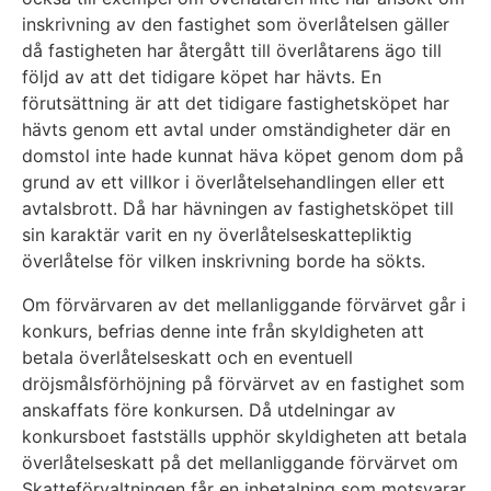
inskrivning av den fastighet som överlåtelsen gäller
då fastigheten har återgått till överlåtarens ägo till
följd av att det tidigare köpet har hävts. En
förutsättning är att det tidigare fastighetsköpet har
hävts genom ett avtal under omständigheter där en
domstol inte hade kunnat häva köpet genom dom på
grund av ett villkor i överlåtelsehandlingen eller ett
avtalsbrott. Då har hävningen av fastighetsköpet till
sin karaktär varit en ny överlåtelseskattepliktig
överlåtelse för vilken inskrivning borde ha sökts.
Om förvärvaren av det mellanliggande förvärvet går i
konkurs, befrias denne inte från skyldigheten att
betala överlåtelseskatt och en eventuell
dröjsmålsförhöjning på förvärvet av en fastighet som
anskaffats före konkursen. Då utdelningar av
konkursboet fastställs upphör skyldigheten att betala
överlåtelseskatt på det mellanliggande förvärvet om
Skatteförvaltningen får en inbetalning som motsvarar