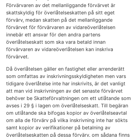
Förvärvaren av det mellanliggande förvärvet är
skattskyldig för överlåtelseskatten på sitt eget
förvärv, medan skatten på det mellanliggande
förvärvet för förvärvaren av vidareöverlåtelsen
innebär ett ansvar för den andra partens
överlåtelseskatt som ska vara betald innan
förvärvaren av vidareöverlåtelsen kan inskriva
förvärvet.
Då överlåtelsen gäller en fastighet eller arrenderätt
som omfattas av inskrivningsskyldigheten men vars
tidigare överlåtelse inte har inskrivits, är det vanligt
att man vid inskrivningen av det senaste förvärvet
behöver be Skatteförvaltningen om ett utlåtande som
avses i 29 § i lagen om överlåtelseskatt. Till begäran
om utlåtande ska bifogas kopior av överlåtelseavtal
om alla de förvärv på vilka inskrivning inte har sökts
samt kopior av verifikationer på betalning av
överlåtelseskatten på dessa förvärv, om sådana finns