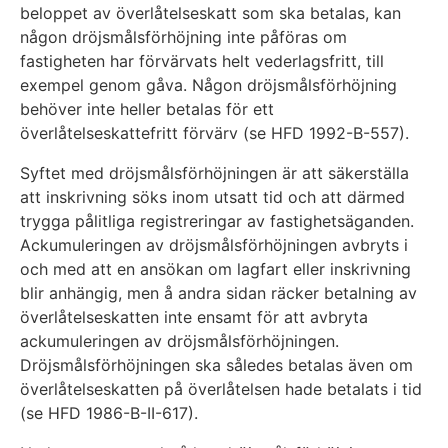
beloppet av överlåtelseskatt som ska betalas, kan
någon dröjsmålsförhöjning inte påföras om
fastigheten har förvärvats helt vederlagsfritt, till
exempel genom gåva. Någon dröjsmålsförhöjning
behöver inte heller betalas för ett
överlåtelseskattefritt förvärv (se HFD 1992-B-557).
Syftet med dröjsmålsförhöjningen är att säkerställa
att inskrivning söks inom utsatt tid och att därmed
trygga pålitliga registreringar av fastighetsäganden.
Ackumuleringen av dröjsmålsförhöjningen avbryts i
och med att en ansökan om lagfart eller inskrivning
blir anhängig, men å andra sidan räcker betalning av
överlåtelseskatten inte ensamt för att avbryta
ackumuleringen av dröjsmålsförhöjningen.
Dröjsmålsförhöjningen ska således betalas även om
överlåtelseskatten på överlåtelsen hade betalats i tid
(se HFD 1986-B-II-617).