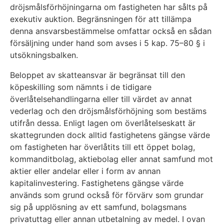
dröjsmålsförhöjningarna om fastigheten har sålts på
exekutiv auktion. Begränsningen för att tillämpa
denna ansvarsbestämmelse omfattar också en sådan
försäljning under hand som avses i 5 kap. 75–80 § i
utsökningsbalken.
Beloppet av skatteansvar är begränsat till den
köpeskilling som nämnts i de tidigare
överlåtelsehandlingarna eller till värdet av annat
vederlag och den dröjsmålsförhöjning som bestäms
utifrån dessa. Enligt lagen om överlåtelseskatt är
skattegrunden dock alltid fastighetens gängse värde
om fastigheten har överlåtits till ett öppet bolag,
kommanditbolag, aktiebolag eller annat samfund mot
aktier eller andelar eller i form av annan
kapitalinvestering. Fastighetens gängse värde
används som grund också för förvärv som grundar
sig på upplösning av ett samfund, bolagsmans
privatuttag eller annan utbetalning av medel. I ovan