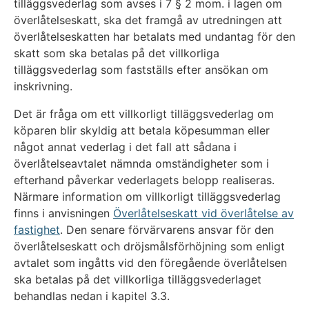
tilläggsvederlag som avses i 7 § 2 mom. i lagen om
överlåtelseskatt, ska det framgå av utredningen att
överlåtelseskatten har betalats med undantag för den
skatt som ska betalas på det villkorliga
tilläggsvederlag som fastställs efter ansökan om
inskrivning.
Det är fråga om ett villkorligt tilläggsvederlag om
köparen blir skyldig att betala köpesumman eller
något annat vederlag i det fall att sådana i
överlåtelseavtalet nämnda omständigheter som i
efterhand påverkar vederlagets belopp realiseras.
Närmare information om villkorligt tilläggsvederlag
finns i anvisningen
Överlåtelseskatt vid överlåtelse av
fastighet
. Den senare förvärvarens ansvar för den
överlåtelseskatt och dröjsmålsförhöjning som enligt
avtalet som ingåtts vid den föregående överlåtelsen
ska betalas på det villkorliga tilläggsvederlaget
behandlas nedan i kapitel 3.3.