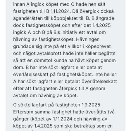
Innan A ingick köpet med C hade hen sålt
fastigheten till B 1.11.2024. Då övergick också
äganderätten till köpobjektet till B. B ångrade
dock fastighetsköpet och efter det 1.4.2025
ingick A och B på B:s initiativ ett avtal om
hävning av fastighetsköpet. Hävningen
grundade sig inte på ett villkor i köpebrevet
och något avtalsbrott hade inte heller begåtts
så att en domstol kunde ha hävt köpet genom
dom. B har inte sökt lagfart eller betalat
överlåtelseskatt på fastighetsköpet. Inte heller
A har sökt lagfart eller betalat överlåtelseskatt
efter att fastigheten återgick till A genom
avtalet om hävning av köpet.
C sökte lagfart på fastigheten 1.9.2025.
Eftersom samma fastighet hade överlåtits två
gånger (köpet av 1.11.2024 och hävning av
köpet av 1.4.2025 som ska betraktas som en