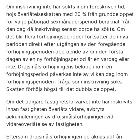
Om inskrivning inte har sökts inom föreskriven tid,
höjs överlåtelseskatten med 20 % från grundbeloppet
för varje påbörjad sexmånadersperiod beräknat från
den dag då inskrivning senast borde ha sökts. Om
det blir flera förhöjningsperioder fortsätter den nya
perioden direkt efter utgången av den föregående
förhöjningsperioden oberoende av om den första
dagen av en ny förhöjningsperiod är en vardag eller
inte. Dröjsmålsförhöjningens belopp inom en
förhöjningsperiod påverkas inte av vilken dag inom
förhöjningsperioden i fråga som inskrivning söks.
Skatten förhöjs högst till det dubbla beloppet.
Om det tidigare fastighetsförvärvet inte har inskrivits
innan fastigheten överlåts vidare, avbryts
ackumuleringen av dröjsmålsförhöjningen vid
vidareöverlåtelse av fastigheten.
Eftersom dröjsmålsförhöjningen beräknas utifrån