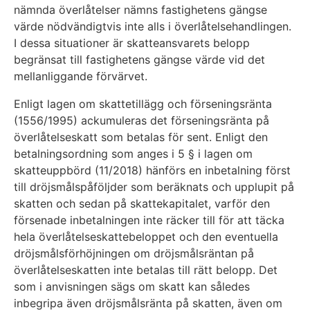
nämnda överlåtelser nämns fastighetens gängse
värde nödvändigtvis inte alls i överlåtelsehandlingen.
I dessa situationer är skatteansvarets belopp
begränsat till fastighetens gängse värde vid det
mellanliggande förvärvet.
Enligt lagen om skattetillägg och förseningsränta
(1556/1995) ackumuleras det förseningsränta på
överlåtelseskatt som betalas för sent. Enligt den
betalningsordning som anges i 5 § i lagen om
skatteuppbörd (11/2018) hänförs en inbetalning först
till dröjsmålspåföljder som beräknats och upplupit på
skatten och sedan på skattekapitalet, varför den
försenade inbetalningen inte räcker till för att täcka
hela överlåtelseskattebeloppet och den eventuella
dröjsmålsförhöjningen om dröjsmålsräntan på
överlåtelseskatten inte betalas till rätt belopp. Det
som i anvisningen sägs om skatt kan således
inbegripa även dröjsmålsränta på skatten, även om