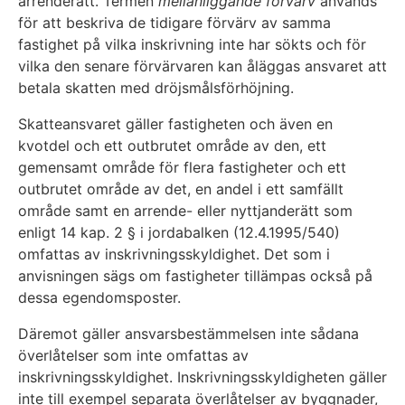
arrenderätt. Termen
mellanliggande förvärv
används
för att beskriva de tidigare förvärv av samma
fastighet på vilka inskrivning inte har sökts och för
vilka den senare förvärvaren kan åläggas ansvaret att
betala skatten med dröjsmålsförhöjning.
Skatteansvaret gäller fastigheten och även en
kvotdel och ett outbrutet område av den, ett
gemensamt område för flera fastigheter och ett
outbrutet område av det, en andel i ett samfällt
område samt en arrende- eller nyttjanderätt som
enligt 14 kap. 2 § i jordabalken (12.4.1995/540)
omfattas av inskrivningsskyldighet. Det som i
anvisningen sägs om fastigheter tillämpas också på
dessa egendomsposter.
Däremot gäller ansvarsbestämmelsen inte sådana
överlåtelser som inte omfattas av
inskrivningsskyldighet. Inskrivningsskyldigheten gäller
inte till exempel separata överlåtelser av byggnader,