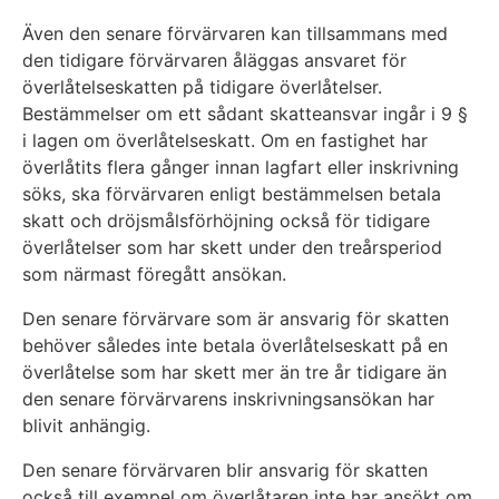
Även den senare förvärvaren kan tillsammans med
den tidigare förvärvaren åläggas ansvaret för
överlåtelseskatten på tidigare överlåtelser.
Bestämmelser om ett sådant skatteansvar ingår i 9 §
i lagen om överlåtelseskatt. Om en fastighet har
överlåtits flera gånger innan lagfart eller inskrivning
söks, ska förvärvaren enligt bestämmelsen betala
skatt och dröjsmålsförhöjning också för tidigare
överlåtelser som har skett under den treårsperiod
som närmast föregått ansökan.
Den senare förvärvare som är ansvarig för skatten
behöver således inte betala överlåtelseskatt på en
överlåtelse som har skett mer än tre år tidigare än
den senare förvärvarens inskrivningsansökan har
blivit anhängig.
Den senare förvärvaren blir ansvarig för skatten
också till exempel om överlåtaren inte har ansökt om