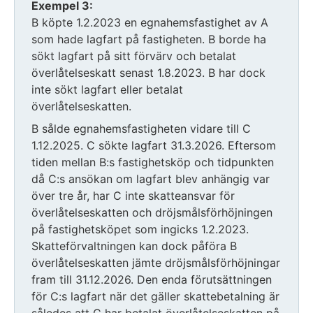
Exempel 3:
B köpte 1.2.2023 en egnahemsfastighet av A
som hade lagfart på fastigheten. B borde ha
sökt lagfart på sitt förvärv och betalat
överlåtelseskatt senast 1.8.2023. B har dock
inte sökt lagfart eller betalat
överlåtelseskatten.
B sålde egnahemsfastigheten vidare till C
1.12.2025. C sökte lagfart 31.3.2026. Eftersom
tiden mellan B:s fastighetsköp och tidpunkten
då C:s ansökan om lagfart blev anhängig var
över tre år, har C inte skatteansvar för
överlåtelseskatten och dröjsmålsförhöjningen
på fastighetsköpet som ingicks 1.2.2023.
Skatteförvaltningen kan dock påföra B
överlåtelseskatten jämte dröjsmålsförhöjningar
fram till 31.12.2026. Den enda förutsättningen
för C:s lagfart när det gäller skattebetalning är