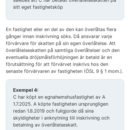
således att C har betalat överlåtelseskatten på
sitt eget fastighetsköp
Exemplet
avslutas
En fastighet eller en del av den kan överlåtas flera
gånger innan inskrivning söks. Då ansvarar varje
förvärvare för skatten på sin egen överlåtelse. Att
överlåtelseskatten på samtliga överlåtelser och den
eventuella dröjsmålsförhöjningen är betald är en
förutsättning för att förvärvet inskrivs hos den
senaste förvärvaren av fastigheten (ÖSL 9 § 1 mom.).
Exemplet
Exempel 4:
inleds
C har köpt en egnahemshusfastighet av A
1.7.2025. A köpte fastigheten ursprungligen
redan 1.8.2019 och fullgjorde då sina
skyldigheter i anknytning till inskrivning och
betalning av överlåtelseskatt.