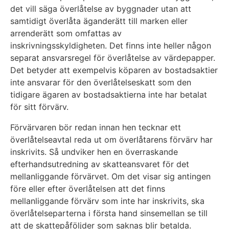
det vill säga överlåtelse av byggnader utan att
samtidigt överlåta äganderätt till marken eller
arrenderätt som omfattas av
inskrivningsskyldigheten. Det finns inte heller någon
separat ansvarsregel för överlåtelse av värdepapper.
Det betyder att exempelvis köparen av bostadsaktier
inte ansvarar för den överlåtelseskatt som den
tidigare ägaren av bostadsaktierna inte har betalat
för sitt förvärv.
Förvärvaren bör redan innan hen tecknar ett
överlåtelseavtal reda ut om överlåtarens förvärv har
inskrivits. Så undviker hen en överraskande
efterhandsutredning av skatteansvaret för det
mellanliggande förvärvet. Om det visar sig antingen
före eller efter överlåtelsen att det finns
mellanliggande förvärv som inte har inskrivits, ska
överlåtelseparterna i första hand sinsemellan se till
att de skattepåföljder som saknas blir betalda.