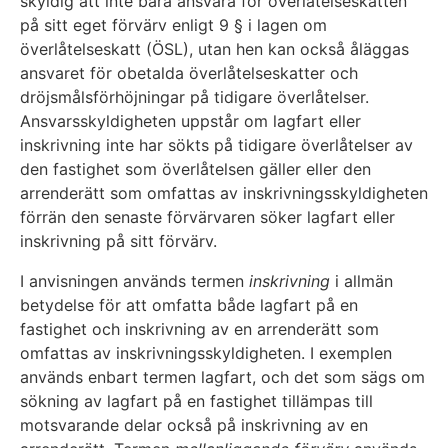
skyldig att inte bara ansvara för överlåtelseskatten
på sitt eget förvärv enligt 9 § i lagen om
överlåtelseskatt (ÖSL), utan hen kan också åläggas
ansvaret för obetalda överlåtelseskatter och
dröjsmålsförhöjningar på tidigare överlåtelser.
Ansvarsskyldigheten uppstår om lagfart eller
inskrivning inte har sökts på tidigare överlåtelser av
den fastighet som överlåtelsen gäller eller den
arrenderätt som omfattas av inskrivningsskyldigheten
förrän den senaste förvärvaren söker lagfart eller
inskrivning på sitt förvärv.
I anvisningen används termen
inskrivning
i allmän
betydelse för att omfatta både lagfart på en
fastighet och inskrivning av en arrenderätt som
omfattas av inskrivningsskyldigheten. I exemplen
används enbart termen lagfart, och det som sägs om
sökning av lagfart på en fastighet tillämpas till
motsvarande delar också på inskrivning av en