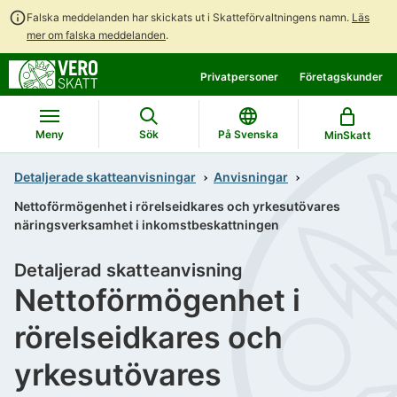
Falska meddelanden har skickats ut i Skatteförvaltningens namn.
Läs
mer om falska meddelanden
.
Gå
Gå
Privatpersoner
Företagskunder
direkt
till
till
hela
innehållet
webbplatsens
Meny
Sök
På Svenska
MinSkatt
sökning
Detaljerade skatteanvisningar
Anvisningar
Nettoförmögenhet i rörelseidkares och yrkesutövares
näringsverksamhet i inkomstbeskattningen
Detaljerad skatteanvisning
Nettoförmögenhet i
rörelseidkares och
yrkesutövares