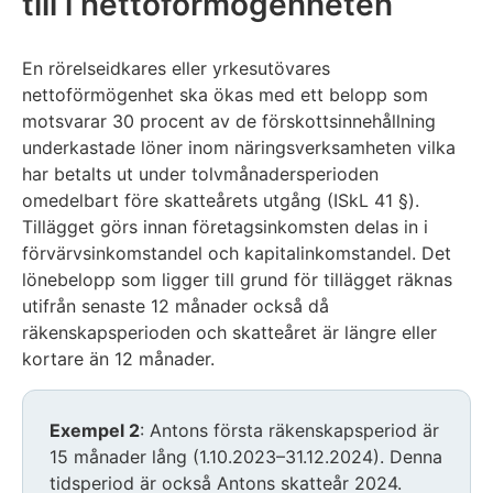
till i nettoförmögenheten
En rörelseidkares eller yrkesutövares
nettoförmögenhet ska ökas med ett belopp som
motsvarar 30 procent av de förskottsinnehållning
underkastade löner inom näringsverksamheten vilka
har betalts ut under tolvmånadersperioden
omedelbart före skatteårets utgång (ISkL 41 §).
Tillägget görs innan företagsinkomsten delas in i
förvärvsinkomstandel och kapitalinkomstandel. Det
lönebelopp som ligger till grund för tillägget räknas
utifrån senaste 12 månader också då
räkenskapsperioden och skatteåret är längre eller
kortare än 12 månader.
Exempel 2
: Antons första räkenskapsperiod är
15 månader lång (1.10.2023–31.12.2024). Denna
tidsperiod är också Antons skatteår 2024.