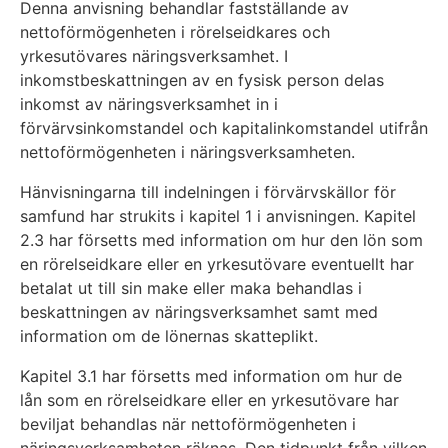
Denna anvisning behandlar fastställande av
nettoförmögenheten i rörelseidkares och
yrkesutövares näringsverksamhet. I
inkomstbeskattningen av en fysisk person delas
inkomst av näringsverksamhet in i
förvärvsinkomstandel och kapitalinkomstandel utifrån
nettoförmögenheten i näringsverksamheten.
Hänvisningarna till indelningen i förvärvskällor för
samfund har strukits i kapitel 1 i anvisningen. Kapitel
2.3 har försetts med information om hur den lön som
en rörelseidkare eller en yrkesutövare eventuellt har
betalat ut till sin make eller maka behandlas i
beskattningen av näringsverksamhet samt med
information om de lönernas skatteplikt.
Kapitel 3.1 har försetts med information om hur de
lån som en rörelseidkare eller en yrkesutövare har
beviljat behandlas när nettoförmögenheten i
näringsverksamheten räknas. Den tidpunkt från vilken