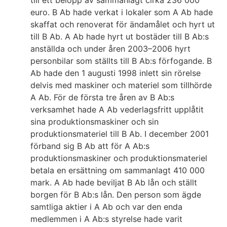
till ett belopp av sammanlagt cirka 236 000
euro. B Ab hade verkat i lokaler som A Ab hade
skaffat och renoverat för ändamålet och hyrt ut
till B Ab. A Ab hade hyrt ut bostäder till B Ab:s
anställda och under åren 2003–2006 hyrt
personbilar som ställts till B Ab:s förfogande. B
Ab hade den 1 augusti 1998 inlett sin rörelse
delvis med maskiner och materiel som tillhörde
A Ab. För de första tre åren av B Ab:s
verksamhet hade A Ab vederlagsfritt upplåtit
sina produktionsmaskiner och sin
produktionsmateriel till B Ab. I december 2001
förband sig B Ab att för A Ab:s
produktionsmaskiner och produktionsmateriel
betala en ersättning om sammanlagt 410 000
mark. A Ab hade beviljat B Ab lån och ställt
borgen för B Ab:s lån. Den person som ägde
samtliga aktier i A Ab och var den enda
medlemmen i A Ab:s styrelse hade varit