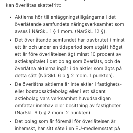
kan överlåtas skattefritt:
Aktierna hör till anläggningstillgångarna i det
överlåtande samfundets näringsverksamhet som
avses i NärSkL 1 § 1 mom. (NärSkL 12 §).
Det överlåtande samfundet har oavbrutet i minst
ett år och under en tidsperiod som utgått högst
ett år före överlåtelsen ägt minst 10 procent av
aktiekapitalet i det bolag som överlåts, och de
överlåtna aktierna ingår i de aktier som ägts på
detta sätt (NärSkL 6 b § 2 mom. 1 punkten).
De överlåtna aktierna är inte aktier i fastighets-
eller bostadsaktiebolag eller i ett sådant
aktiebolag vars verksamhet huvudsakligen
omfattar innehav eller besittning av fastigheter
(NärSkL 6 b § 2 mom. 2 punkten).
Det bolag som är föremål för överlåtelsen är
inhemskt, har sitt säte i en EU-medlemsstat på