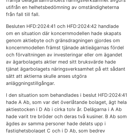
främja delägarsamfundets näringsverksamhet avgörs
utifrån en helhetsbedömning av omständigheterna
från fall till fall.
Besluten HFD:2024:41 och HFD:2024:42 handlade
om en situation där koncernmodellen hade skapats
genom aktiebyte och gränsdragningen gjordes om
koncernmodellen främst tjänade aktieägarnas fördel
och förvaltningen av investeringar eller om ägandet
av ägarbolagets aktier med sitt bruksvärde hade
tjänat ägarbolagets näringsverksamhet på ett sådant
sätt att aktierna skulle anses utgöra
anläggningstillgångar.
I den situation som behandlades i beslut HFD:2024:41
hade A Ab, som var det överlåtande bolaget, ägt hela
aktiestocken i D Ab i cirka tolv år. Delägarna i A Ab
hade varit tre bröder och deras två kusiner. B Ab som
ägdes av samma personer hade delats upp i
fastighetsbolaget C och i D Ab, som bedrev