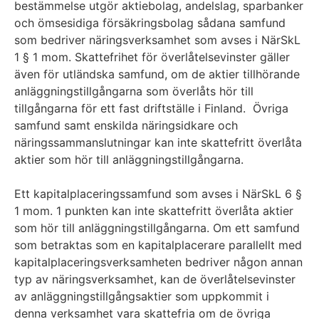
bestämmelse utgör aktiebolag, andelslag, sparbanker
och ömsesidiga försäkringsbolag sådana samfund
som bedriver näringsverksamhet som avses i NärSkL
1 § 1 mom. Skattefrihet för överlåtelsevinster gäller
även för utländska samfund, om de aktier tillhörande
anläggningstillgångarna som överlåts hör till
tillgångarna för ett fast driftställe i Finland. Övriga
samfund samt enskilda näringsidkare och
näringssammanslutningar kan inte skattefritt överlåta
aktier som hör till anläggningstillgångarna.
Ett kapitalplaceringssamfund som avses i NärSkL 6 §
1 mom. 1 punkten kan inte skattefritt överlåta aktier
som hör till anläggningstillgångarna. Om ett samfund
som betraktas som en kapitalplacerare parallellt med
kapitalplaceringsverksamheten bedriver någon annan
typ av näringsverksamhet, kan de överlåtelsevinster
av anläggningstillgångsaktier som uppkommit i
denna verksamhet vara skattefria om de övriga