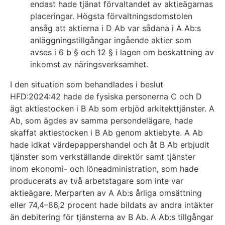
endast hade tjänat förvaltandet av aktieägarnas
placeringar. Högsta förvaltningsdomstolen
ansåg att aktierna i D Ab var sådana i A Ab:s
anläggningstillgångar ingående aktier som
avses i 6 b § och 12 § i lagen om beskattning av
inkomst av näringsverksamhet.
I den situation som behandlades i beslut
HFD:2024:42 hade de fysiska personerna C och D
ägt aktiestocken i B Ab som erbjöd arkitekttjänster. A
Ab, som ägdes av samma persondelägare, hade
skaffat aktiestocken i B Ab genom aktiebyte. A Ab
hade idkat värdepappershandel och åt B Ab erbjudit
tjänster som verkställande direktör samt tjänster
inom ekonomi- och löneadministration, som hade
producerats av två arbetstagare som inte var
aktieägare. Merparten av A Ab:s årliga omsättning
eller 74,4–86,2 procent hade bildats av andra intäkter
än debitering för tjänsterna av B Ab. A Ab:s tillgångar