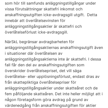
som hör till samfunds anläggningstillgångar under
vissa förutsättningar skattefri inkomst och
anskaffningsutgiften icke-avdragsgill utgift. Detta
innebär att överlåtelsevinsten för
anläggningstillgångsaktier är skattefri och
överlåtelseförlust icke-avdragsgill.
NärSkL begränsar avdragbarheten för
anläggningstillgångsaktiernas anskaffningsutgift även
i situationer där överlåtelsen av
anläggningstillgångsaktierna inte är skattefri. I dessa
fall får den del av anskaffningsutgiften som
överskrider överlåtelsepriset, det vill säga
överlåtelse- eller upplösningsförlust, endast dras av
från skattepliktiga överlåtelsepriser för
anläggningstillgångsaktier under skatteåret och de
fem påföljande skatteåren. Det inte heller möjligt att i
någon företagsform göra avdrag på grund av
värdenedgång från anskaffningsutgiften för aktier