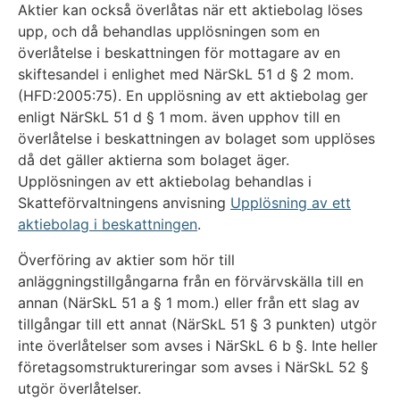
Aktier kan också överlåtas när ett aktiebolag löses
upp, och då behandlas upplösningen som en
överlåtelse i beskattningen för mottagare av en
skiftesandel i enlighet med NärSkL 51 d § 2 mom.
(HFD:2005:75). En upplösning av ett aktiebolag ger
enligt NärSkL 51 d § 1 mom. även upphov till en
överlåtelse i beskattningen av bolaget som upplöses
då det gäller aktierna som bolaget äger.
Upplösningen av ett aktiebolag behandlas i
Skatteförvaltningens anvisning
Upplösning av ett
aktiebolag i beskattningen
.
Överföring av aktier som hör till
anläggningstillgångarna från en förvärvskälla till en
annan (NärSkL 51 a § 1 mom.) eller från ett slag av
tillgångar till ett annat (NärSkL 51 § 3 punkten) utgör
inte överlåtelser som avses i NärSkL 6 b §. Inte heller
företagsomstruktureringar som avses i NärSkL 52 §
utgör överlåtelser.