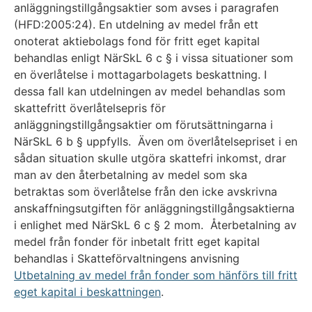
anläggningstillgångsaktier som avses i paragrafen
(HFD:2005:24). En utdelning av medel från ett
onoterat aktiebolags fond för fritt eget kapital
behandlas enligt NärSkL 6 c § i vissa situationer som
en överlåtelse i mottagarbolagets beskattning. I
dessa fall kan utdelningen av medel behandlas som
skattefritt överlåtelsepris för
anläggningstillgångsaktier om förutsättningarna i
NärSkL 6 b § uppfylls. Även om överlåtelsepriset i en
sådan situation skulle utgöra skattefri inkomst, drar
man av den återbetalning av medel som ska
betraktas som överlåtelse från den icke avskrivna
anskaffningsutgiften för anläggningstillgångsaktierna
i enlighet med NärSkL 6 c § 2 mom. Återbetalning av
medel från fonder för inbetalt fritt eget kapital
behandlas i Skatteförvaltningens anvisning
Utbetalning av medel från fonder som hänförs till fritt
eget kapital i beskattningen
.