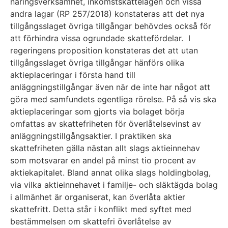
näringsverksamhet, inkomstskattelagen och vissa
andra lagar (RP 257/2018) konstateras att det nya
tillgångsslaget övriga tillgångar behövdes också för
att förhindra vissa ogrundade skattefördelar. I
regeringens proposition konstateras det att utan
tillgångsslaget övriga tillgångar hänförs olika
aktieplaceringar i första hand till
anläggningstillgångar även när de inte har något att
göra med samfundets egentliga rörelse. På så vis ska
aktieplaceringar som gjorts via bolaget börja
omfattas av skattefriheten för överlåtelsevinst av
anläggningstillgångsaktier. I praktiken ska
skattefriheten gälla nästan allt slags aktieinnehav
som motsvarar en andel på minst tio procent av
aktiekapitalet. Bland annat olika slags holdingbolag,
via vilka aktieinnehavet i familje- och släktägda bolag
i allmänhet är organiserat, kan överlåta aktier
skattefritt. Detta står i konflikt med syftet med
bestämmelsen om skattefri överlåtelse av