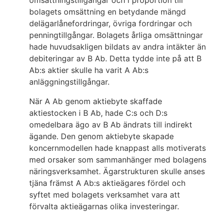
omsättningstillgångar och i proportion till
bolagets omsättning en betydande mängd
delägarlånefordringar, övriga fordringar och
penningtillgångar. Bolagets årliga omsättningar
hade huvudsakligen bildats av andra intäkter än
debiteringar av B Ab. Detta tydde inte på att B
Ab:s aktier skulle ha varit A Ab:s
anläggningstillgångar.
När A Ab genom aktiebyte skaffade
aktiestocken i B Ab, hade C:s och D:s
omedelbara ägo av B Ab ändrats till indirekt
ägande. Den genom aktiebyte skapade
koncernmodellen hade knappast alls motiverats
med orsaker som sammanhänger med bolagens
näringsverksamhet. Ägarstrukturen skulle anses
tjäna främst A Ab:s aktieägares fördel och
syftet med bolagets verksamhet vara att
förvalta aktieägarnas olika investeringar.