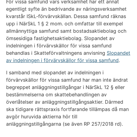
För vissa samfund vars verksamhet har ett annat
egentligt syfte än bedrivande av näringsverksamhet
kvarstår ISkL-förvärvskällan. Dessa samfund räknas
upp i NärSkL 1 § 2 mom. och omfattar till exempel
allmännyttiga samfund samt bostadsaktiebolag och
ömsesidiga fastighetsaktiebolag. Slopandet av
indelningen i förvärvskällor för vissa samfund
behandlas i Skatteförvaltningens anvisning
Slopandet
av indelningen i förvärvskällor för vissa samfund
.
I samband med slopandet av indelningen i
förvärvskällor för vissa samfund har man inte ändrat
begreppet anläggningstillgångar i NärSkL 12 § eller
bestämmelserna om skattebehandlingen av
överlåtelser av anläggningstillgångsaktier. Därmed
ska tidigare rättspraxis fortfarande tillämpas då man
avgör huruvida aktierna hör till
anläggningstillgångarna (se även RP 257/2018 rd).