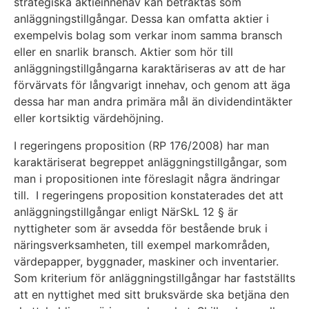
strategiska aktieinnehav kan betraktas som
anläggningstillgångar. Dessa kan omfatta aktier i
exempelvis bolag som verkar inom samma bransch
eller en snarlik bransch. Aktier som hör till
anläggningstillgångarna karaktäriseras av att de har
förvärvats för långvarigt innehav, och genom att äga
dessa har man andra primära mål än dividendintäkter
eller kortsiktig värdehöjning.
I regeringens proposition (RP 176/2008) har man
karaktäriserat begreppet anläggningstillgångar, som
man i propositionen inte föreslagit några ändringar
till. I regeringens proposition konstaterades det att
anläggningstillgångar enligt NärSkL 12 § är
nyttigheter som är avsedda för bestående bruk i
näringsverksamheten, till exempel markområden,
värdepapper, byggnader, maskiner och inventarier.
Som kriterium för anläggningstillgångar har fastställts
att en nyttighet med sitt bruksvärde ska betjäna den