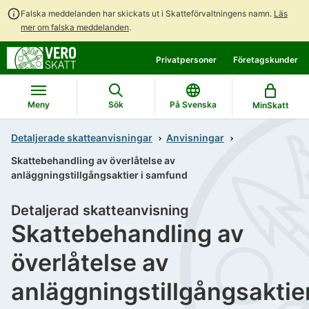
Falska meddelanden har skickats ut i Skatteförvaltningens namn.
Läs
mer om falska meddelanden
.
Gå
Gå
Privatpersoner
Företagskunder
direkt
till
till
hela
innehållet
webbplatsens
Meny
Sök
På Svenska
MinSkatt
sökning
Detaljerade skatteanvisningar
Anvisningar
Skattebehandling av överlåtelse av
anläggningstillgångsaktier i samfund
Detaljerad skatteanvisning
Skattebehandling av
överlåtelse av
anläggningstillgångsaktie