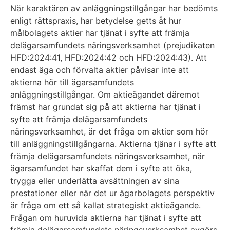
När karaktären av anläggningstillgångar har bedömts
enligt rättspraxis, har betydelse getts åt hur
målbolagets aktier har tjänat i syfte att främja
delägarsamfundets näringsverksamhet (prejudikaten
HFD:2024:41, HFD:2024:42 och HFD:2024:43). Att
endast äga och förvalta aktier påvisar inte att
aktierna hör till ägarsamfundets
anläggningstillgångar. Om aktieägandet däremot
främst har grundat sig på att aktierna har tjänat i
syfte att främja delägarsamfundets
näringsverksamhet, är det fråga om aktier som hör
till anläggningstillgångarna. Aktierna tjänar i syfte att
främja delägarsamfundets näringsverksamhet, när
ägarsamfundet har skaffat dem i syfte att öka,
trygga eller underlätta avsättningen av sina
prestationer eller när det ur ägarbolagets perspektiv
är fråga om ett så kallat strategiskt aktieägande.
Frågan om huruvida aktierna har tjänat i syfte att