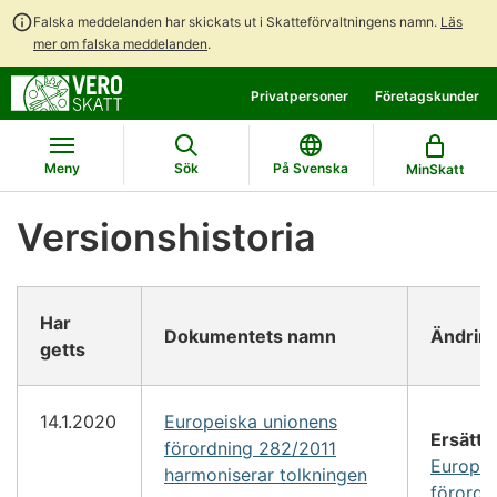
Falska meddelanden har skickats ut i Skatteförvaltningens namn.
Läs
mer om falska meddelanden
.
Gå
Gå
Privatpersoner
Företagskunder
direkt
till
till
hela
innehållet
webbplatsens
Meny
Sök
På Svenska
MinSkatt
sökning
Versionshistoria
Har
Dokumentets namn
Ändrin
getts
14.1.2020
Europeiska unionens
Ersätte
förordning 282/2011
Europei
harmoniserar tolkningen
förordn