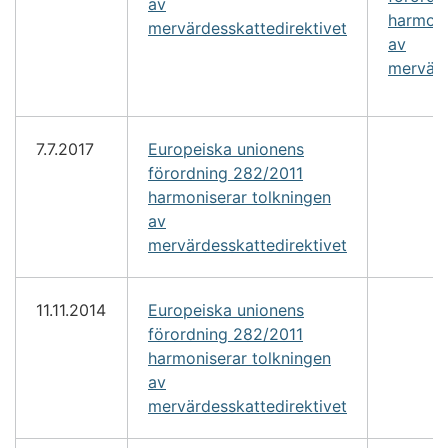
av
harmoni
mervärdesskattedirektivet
av
mervärd
7.7.2017
Europeiska unionens
förordning 282/2011
harmoniserar tolkningen
av
mervärdesskattedirektivet
11.11.2014
Europeiska unionens
förordning 282/2011
harmoniserar tolkningen
av
mervärdesskattedirektivet