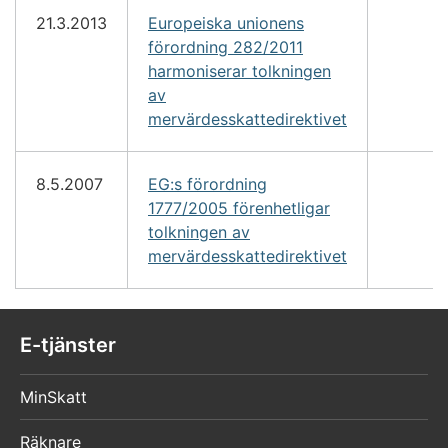
21.3.2013
Europeiska unionens
förordning 282/2011
harmoniserar tolkningen
av
mervärdesskattedirektivet
8.5.2007
EG:s förordning
1777/2005 förenhetligar
tolkningen av
mervärdesskattedirektivet
E-tjänster
MinSkatt
Räknare