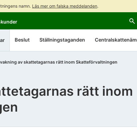
altningens namn.
Läs mer om falska meddelanden
.
Gå
Gå
skunder
direkt
till
till
hela
innehållet
webbplatsens
Beslut
Ställningstaganden
Centralskattenä
ar
sökning
vakning av skattetagarnas rätt inom Skatteförvaltningen
ttetagarnas rätt inom
gen