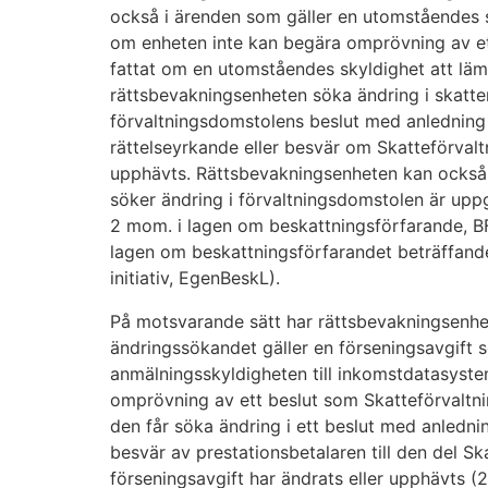
också i ärenden som gäller en utomståendes s
om enheten inte kan begära omprövning av et
fattat om en utomståendes skyldighet att lä
rättsbevakningsenheten söka ändring i skatte
förvaltningsdomstolens beslut med anledning
rättelseyrkande eller besvär om Skatteförvaltn
upphävts. Rättsbevakningsenheten kan ocks
söker ändring i förvaltningsdomstolen är upp
2 mom. i lagen om beskattningsförfarande, B
lagen om beskattningsförfarandet beträffand
initiativ, EgenBeskL).
På motsvarande sätt har rättsbevakningsenhet
ändringssökandet gäller en förseningsavgift 
anmälningsskyldigheten till inkomstdatasyste
omprövning av ett beslut som Skatteförvaltni
den får söka ändring i ett beslut med anledn
besvär av prestationsbetalaren till den del S
förseningsavgift har ändrats eller upphävts (