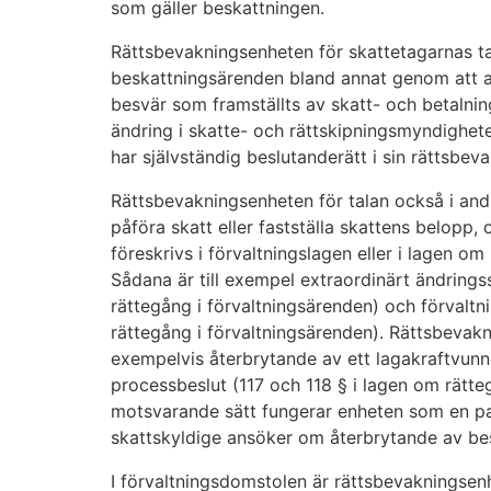
som gäller beskattningen.
Rättsbevakningsenheten för skattetagarnas ta
beskattningsärenden bland annat genom att
besvär som framställts av skatt- och betalni
ändring i skatte- och rättskipningsmyndighet
har självständig beslutanderätt i sin rättsbev
Rättsbevakningsenheten för talan också i an
påföra skatt eller fastställa skattens belopp
föreskrivs i förvaltningslagen eller i lagen om
Sådana är till exempel extraordinärt ändring
rättegång i förvaltningsärenden) och förvaltn
rättegång i förvaltningsärenden). Rättsbev
exempelvis återbrytande av ett lagakraftvunne
processbeslut (117 och 118 § i lagen om rätte
motsvarande sätt fungerar enheten som en pa
skattskyldige ansöker om återbrytande av be
I förvaltningsdomstolen är rättsbevakningsen