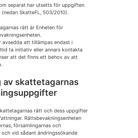
m separat har utsetts för uppgiften
n (nedan SkatteFL, 503/2010).
agarnas rätt är Enheten för
bevakningsenheten.
 avsedda att tillämpas endast i
id ta initiativ eller annars kontakta
ser att det finns ett behov av att
.
g av skattetagarnas
ningsuppgifter
attetagarnas rätt och dess uppgifter
rfattningar. Rättsbevakningsenheten
rnas, församlingarnas och
n och vid sådant ändringssökande