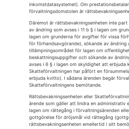
inkomstdatasystemet). Om prestationsbetalar
förvaltningsdomstolen är rättsbevakningsenhe
Däremot är rättsbevakningsenheten inte part
av ändring som avses i 11 b § i lagen om grunde
lagen om grunderna för avgifter för vissa fö
för förhandsavgörande), sökande av ändring g
tillämpningsområdet för lagen om offentlighe
beskattningsuppgifter och sökande av ändrin
avses i 6 § i lagen om skyldighet att erbjuda 
Skatteförvaltningen har påfört en försummelse
erbjuda kvitto). I sådana ärenden begär förv
Skatteförvaltningens bemötande.
Rättsbevakningsenheten eller Skatteförvaltning
ärende som gäller att lindra en administrativ
lagen om rättegång i förvaltningsärenden ell
gottgörelse för dröjsmål vid rättegång (gottg
rättsbevakningsenheten emellertid i sitt bem