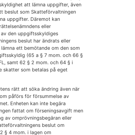
kyldighet att lämna uppgifter, även
t beslut som Skatteförvaltningen
mna uppgifter. Däremot kan
rättelsenämndens eller
 av den uppgiftsskyldiges
ingens beslut har ändrats eller
å lämna ett bemötande om den som
giftsskyldig (65 a § 7 mom. och 66 §
FL, samt 62 § 2 mom. och 64 § i
e skatter som betalas på eget
ens rätt att söka ändring även när
som påförs för försummelse av
met. Enheten kan inte begära
ngen fattat om förseningsavgift men
ing av omprövningsbegäran eller
katteförvaltningens beslut om
22 § 4 mom. i lagen om