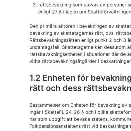
rättsbevakning som utövas av personer so
enligt 27 § i lagen om Skatteförvaltninge
Den primära aktören i bevakningen av skattet
bevakning av skattetagarnas rätt, dvs. rätts
Rättsbevakningssätten enligt punkt 2 och 3 är
undantagsfall. Skattetagarna kan dessutom allt
rättsbevakningsenheten i situationer där de an
vidta rättsbevakningsåtgärder i beskattningen
1.2 Enheten för bevaknin
rätt och dess rättsbevak
Bestämmelser om Enheten för bevakning av sk
ingår i SkatteFL 24–26 § och i olika skattefö
har som uppgift att bevaka statens, kommune
Folkpensionsanstaltens rätt vid beskattninge