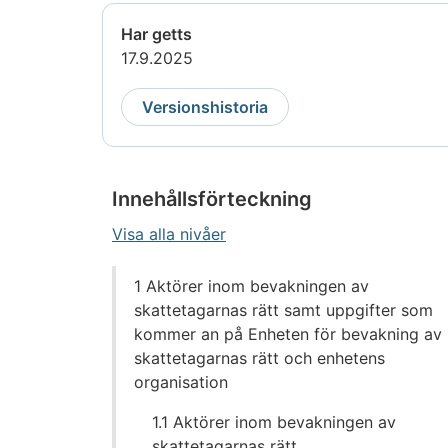
Har getts
17.9.2025
Versionshistoria
Innehållsförteckning
Visa alla nivåer
Gå
1 Aktörer inom bevakningen av
direkt
skattetagarnas rätt samt uppgifter som
till
kommer an på Enheten för bevakning av
innehållet
skattetagarnas rätt och enhetens
organisation
1.1 Aktörer inom bevakningen av
skattetagarnas rätt