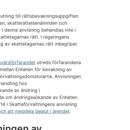
utning till rättsbevakningsuppgiften
gen, skatterättelsenämnden och
 I denna anvisning behandlas inte i
attetagarnas rätt. I regeringens
 av skattetagarnas rätt inbegriper
svärsförfarandet
utreds förfarandena
r mellan Enheten för bevakning av
 förvaltningsdomstolarna. Anvisningen
handling hos
kande av ändring i
de om ändringssökande av Enheten
 14 i Skatteförvaltningens anvisning
h att meddela beslut i ärendet
.
ningen av