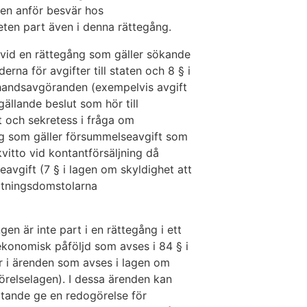
en anför besvär hos
ten part även i denna rättegång.
 vid en rättegång som gäller sökande
rna för avgifter till staten och 8 § i
rhandsavgöranden (exempelvis avgift
ällande beslut som hör till
t och sekretess i fråga om
g som gäller försummelseavgift som
kvitto vid kontantförsäljning då
avgift (7 § i lagen om skyldighet att
altningsdomstolarna
en är inte part i en rättegång i ett
 ekonomisk påföljd som avses i 84 § i
er i ärenden som avses i lagen om
örelselagen). I dessa ärenden kan
ötande ge en redogörelse för