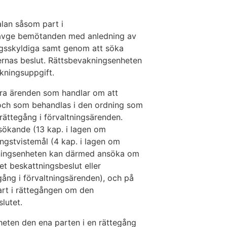
lan såsom part i
 avge bemötanden med anledning av
ngsskyldiga samt genom att söka
ernas beslut. Rättsbevakningsenheten
akningsuppgift.
dra ärenden som handlar om att
, och som behandlas i den ordning som
 rättegång i förvaltningsärenden.
ssökande (13 kap. i lagen om
ingstvistemål (4 kap. i lagen om
akningsenheten kan därmed ansöka om
t beskattningsbeslut eller
gång i förvaltningsärenden), och på
rt i rättegången om den
slutet.
heten den ena parten i en rättegång