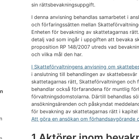
sin rättsbevakningsuppgift.
I denna anvisning behandlas samarbetet i ansl
och förfaringssätten mellan Skatteförvaltnin
Enheten för bevakning av skattetagarnas rätt.
detalj vad som ingår i uppgiften att bevaka sk
proposition RP 148/2007 utreds vad bevakning
och vilka mål den har.
I Skatteförvaltningens anvisning om skattebe
i anslutning till behandlingen av skattebesvä
skattetagarnas rätt, Skatteförvaltningen och
behandlar också förfarandena för muntlig för
en
förvaltningsdomstolarna. Därtill behandlas sö
ansökningsärenden och påskyndat meddelan
för bevakning av skattetagarnas rätt i kapitel
n
Att göra en ansökan om förhandsavgörande oc
1 Aktörer inom bevak
n