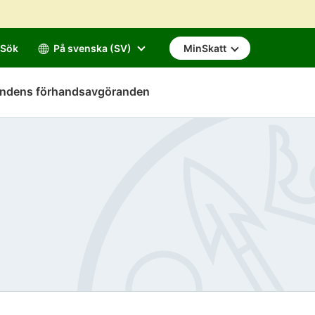
Sök
På svenska (SV)
MinSkatt
mndens förhandsavgöranden