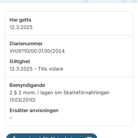
Har getts
12.3.2025
Diarienummer
VH/6110/00.01.00/2024
Giltighet
12.3.2025 - Tills vidare
Bemyndigande
2 § 2 mom. i lagen om Skatteförvaltningen
(503/2010)
Ersätter anvisningen
Uppgiften
–
är
inte