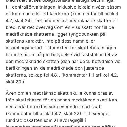
till centralförvaltningen, inklusive lokala nivåer, såsom
en kommun eller ett landskap (kommentar till artikel
4.2, skäl 24). Definitionen av medräknade skatter är
bred. När det övervägs om en viss skatt hör till de
medräknade skatterna ligger tyngdpunkten på
skattens karaktär, inte på dess namn eller
insamlingsmetod. Tidpunkten för skattebetalningen
har inte heller någon betydelse vid fastställandet av
den medräknade skatten (den har dock betydelse vid
beräkningen av de medräknade och justerade
skatterna, se kapitel 4.8). (kommentar till artikel 4.2,
skäl 23.)
Även om en medräknad skatt skulle kunna dras av
från skattebasen för en annan medräknad skatt kan
den ändå betraktas som en medräknad skatt
(kommentar till artikel 4.2, skäl 22). Till exempel
rundradioskatten som är avdragsgill i
inkomstbeskattningen för samfund och som påförs