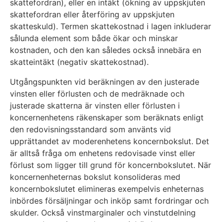
skattefordran), eller en intäkt (ökning av uppskjuten
skattefordran eller återföring av uppskjuten
skatteskuld). Termen skattekostnad i lagen inkluderar
sålunda element som både ökar och minskar
kostnaden, och den kan således också innebära en
skatteintäkt (negativ skattekostnad).
Utgångspunkten vid beräkningen av den justerade
vinsten eller förlusten och de medräknade och
justerade skatterna är vinsten eller förlusten i
koncernenhetens räkenskaper som beräknats enligt
den redovisningsstandard som använts vid
upprättandet av moderenhetens koncernbokslut. Det
är alltså fråga om enhetens redovisade vinst eller
förlust som ligger till grund för koncernbokslutet. När
koncernenheternas bokslut konsolideras med
koncernbokslutet elimineras exempelvis enheternas
inbördes försäljningar och inköp samt fordringar och
skulder. Också vinstmarginaler och vinstutdelning