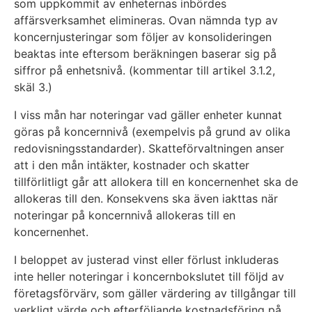
som uppkommit av enheternas inbördes
affärsverksamhet elimineras. Ovan nämnda typ av
koncernjusteringar som följer av konsolideringen
beaktas inte eftersom beräkningen baserar sig på
siffror på enhetsnivå. (kommentar till artikel 3.1.2,
skäl 3.)
I viss mån har noteringar vad gäller enheter kunnat
göras på koncernnivå (exempelvis på grund av olika
redovisningsstandarder). Skatteförvaltningen anser
att i den mån intäkter, kostnader och skatter
tillförlitligt går att allokera till en koncernenhet ska de
allokeras till den. Konsekvens ska även iakttas när
noteringar på koncernnivå allokeras till en
koncernenhet.
I beloppet av justerad vinst eller förlust inkluderas
inte heller noteringar i koncernbokslutet till följd av
företagsförvärv, som gäller värdering av tillgångar till
verkligt värde och efterföljande kostnadsföring på