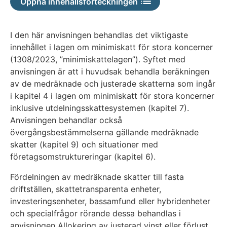
Öppna innehållsförteckningen
tillgänglig
I den här anvisningen behandlas det viktigaste
innehållet i lagen om minimiskatt för stora koncerner
(1308/2023, ”minimiskattelagen”). Syftet med
anvisningen är att i huvudsak behandla beräkningen
av de medräknade och justerade skatterna som ingår
i kapitel 4 i lagen om minimiskatt för stora koncerner
inklusive utdelningsskattesystemen (kapitel 7).
Anvisningen behandlar också
övergångsbestämmelserna gällande medräknade
skatter (kapitel 9) och situationer med
företagsomstruktureringar (kapitel 6).
Fördelningen av medräknade skatter till fasta
driftställen, skattetransparenta enheter,
investeringsenheter, bassamfund eller hybridenheter
och specialfrågor rörande dessa behandlas i
anvisningen Allokering av justerad vinst eller förlust