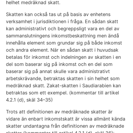
helhet medräknad skatt.
Skatten kan också tas ut på basis av enhetens
verksamhet i jurisdiktionen i fråga. En sådan skatt
kan administrativt och begreppsligt vara en del av
sammanslutningens inkomstbeskattning men ändå
innehålla element som grundar sig på både inkomst
och andra element. När en sådan skatt i huvudsak
betalas för inkomst och indelningen av skatten i en
del som baserar sig på inkomst och en del som
baserar sig på annat skulle vara administrativt
arbetskrävande, betraktas skatten i sin helhet som
medräknad skatt. Zakat-skatten i Saudiarabien kan
betraktas som ett exempel. (kommentar till artikel
4.2.1 (d), skäl 34–35)
Trots att definitionen av medräknade skatter är
vidare än enbart inkomstskatt är vissa allmänt kända
skatter undantagna från definitionen av medräknade
skatter (kommentar till artikel 4.2.1 (d), skäl 36):