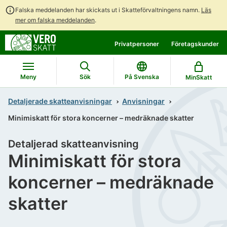
Falska meddelanden har skickats ut i Skatteförvaltningens namn.
Läs
mer om falska meddelanden
.
Gå
Gå
Privatpersoner
Företagskunder
direkt
till
till
hela
innehållet
webbplatsens
Meny
Sök
På Svenska
MinSkatt
sökning
Detaljerade skatteanvisningar
Anvisningar
Minimiskatt för stora koncerner – medräknade skatter
Detaljerad skatteanvisning
Minimiskatt för stora
koncerner – medräknade
skatter