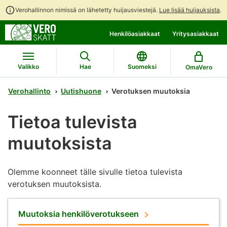
Verohallinnon nimissä on lähetetty huijausviestejä.
Lue lisää huijauksista
.
Siirry
Siirry
Henkilöasiakkaat
Yritysasiakkaat
suoraan
koko
sisältöön
sivuston
hakuun
Valikko
Hae
Suomeksi
OmaVero
Verohallinto
Uutishuone
Verotuksen muutoksia
Tietoa tulevista
muutoksista
Olemme koonneet tälle sivulle tietoa tulevista
verotuksen muutoksista.
Muutoksia henkilöverotukseen