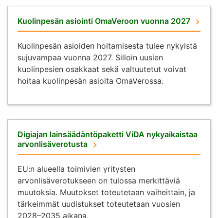
Kuolinpesän asiointi OmaVeroon vuonna 2027
Kuolinpesän asioiden hoitamisesta tulee nykyistä
sujuvampaa vuonna 2027. Silloin uusien
kuolinpesien osakkaat sekä valtuutetut voivat
hoitaa kuolinpesän asioita OmaVerossa.
Digiajan lainsäädäntöpaketti ViDA nykyaikaistaa
arvonlisäverotusta
EU:n alueella toimivien yritysten
arvonlisäverotukseen on tulossa merkittäviä
muutoksia. Muutokset toteutetaan vaiheittain, ja
tärkeimmät uudistukset toteutetaan vuosien
2028–2035 aikana.