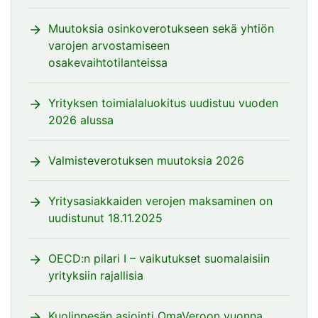
Muutoksia osinkoverotukseen sekä yhtiön
varojen arvostamiseen
osakevaihtotilanteissa
Yrityksen toimialaluokitus uudistuu vuoden
2026 alussa
Valmisteverotuksen muutoksia 2026
Yritysasiakkaiden verojen maksaminen on
uudistunut 18.11.2025
OECD:n pilari I – vaikutukset suomalaisiin
yrityksiin rajallisia
Kuolinpesän asiointi OmaVeroon vuonna