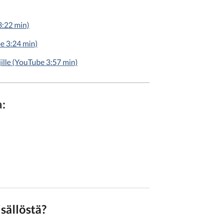
3:22 min)
be 3:24 min)
jille (YouTube 3:57 min)
a:
isällöstä?