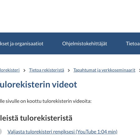
ykset ja organisaatiot
Ohjelmistokehittäjät
Tietoa
lorekisteri
Tietoa rekisteristä
Tapahtumat ja verkkoseminaarit
ulorekisterin videot
lle sivulle on koottu tulorekisterin videoita:
leistä tulorekisteristä
Valjasta tulorekisteri rengiksesi (YouTube 1:04 min)