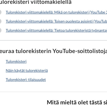
ulorekisteri viittomakielellä
Tulorekisteri viittomakielellä: Mikä on tulorekisteri (YouTube 
Tulorekisteri viittomakielellä: Toisen puolesta asiointi (YouTu
Tulorekisteri viittomakielellä: Tietoa tulorekisteristä työnanta
euraa tulorekisterin YouTube-soittolistoj
Tulorekisteri
Näin käytät tulorekisteriä
Tulorekisteri: tilaisuudet
Mitä mieltä olet tästä s