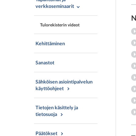
verkkoseminaarit
N
Tulorekisterin videot
Kehittäminen
Sanastot
Sähköisen asiointipalvelun
käyttöohjeet
Tietojen käsittely ja
tietosuoja
Päätökset