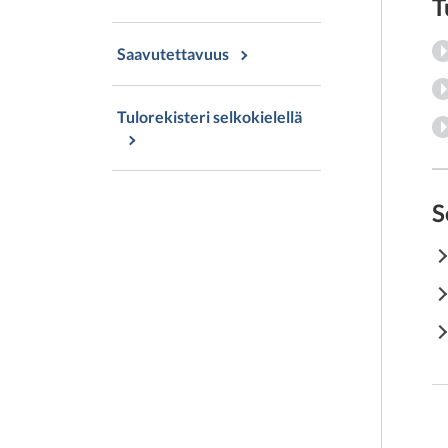
T
Saavutettavuus
Tulorekisteri selkokielellä
S