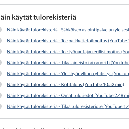
äin käytät tulorekisteriä
Näin käytät tulorekisteriä - Sähköisen asiointipalvelun yleise
Näin käytät tulorekisteriä - Tee palkkatietoilmoitus (YouTube 
Näin käytät tulorekisteriä - Tee työnantajan erillisilmoitus (Y
Näin käytät tulorekisteriä - Tilaa aineisto tai raportti (YouTub
Näin käytät tulorekisteriä - Yleishyödyllinen yhdistys (YouTu
Näin käytät tulorekisteriä - Kotitalous (YouTube 10:52 min)
Näin käytät tulorekisteriä - Omat tulotiedot (YouTube 2:48 m
Näin käytät tulorekisteriä - Tilaa tulorekisteriote (YouTube 1: