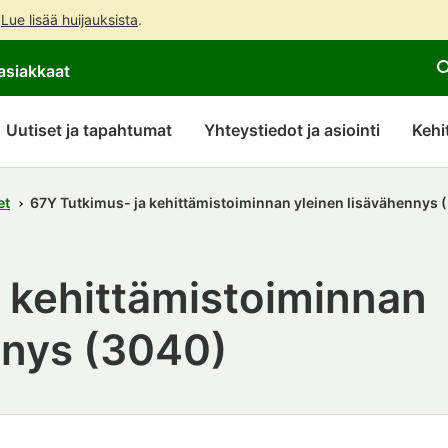
.
Lue lisää huijauksista
.
Siirry
Siirry
asiakkaat
suoraan
koko
sisältöön
sivuston
hakuun
Uutiset ja tapahtumat
Yhteystiedot ja asiointi
Kehi
et
67Y Tutkimus- ja kehittämistoiminnan yleinen lisävähennys 
 kehittämistoiminnan
nys (3040)