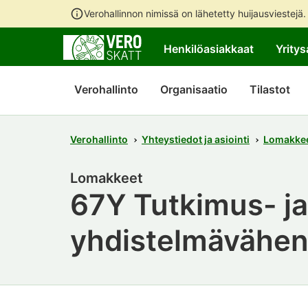
Verohallinnon nimissä on lähetetty huijausviestejä
Henkilöasiakkaat
Yritys
Verohallinto
Organisaatio
Tilastot
Verohallinto
Yhteystiedot ja asiointi
Lomakke
Lomakkeet
67Y Tutkimus- ja
yhdistelmävähen