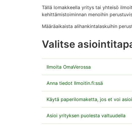
Tällä lomakkeella yritys tai yhteisö ilm
kehittämistoiminnan menoihin perustuvi
Määräaikaista alihankintalaskuihin peru
Valitse asiointitap
Ilmoita OmaVerossa
Anna tiedot OmaVerossa osana veroilmo
Anna tiedot Ilmoitin.fi:ssä
Siirry OmaVeroon
Voit antaa tiedot myös tiedostona Ilmoit
Käytä paperilomaketta, jos et voi asio
tarvittava toiminnallisuus.
Jos annat veroilmoituksen paperilla,
Asioi yrityksen puolesta valtuudella
osa
Jos ilmoitat tiedot Ilmoitin.fi:ssä, pal
Tarvitsetko ohjeen tietojen täyttämisee
Verohallinto
Kun ilmoitat tiedot sähköisesti, älä lähet