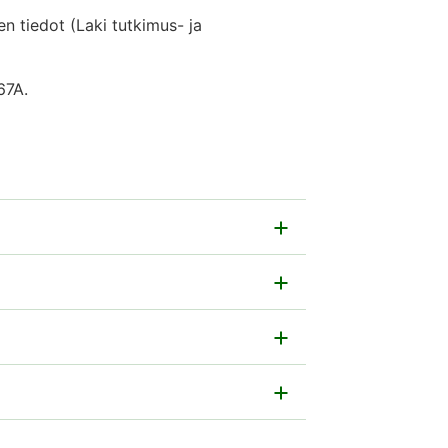
n tiedot (Laki tutkimus- ja
67A.
, jos ohjelmassa on tätä varten
ineen osoitteeseen: