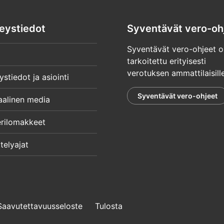
eystiedot
Syventävät vero-oh
Syventävät vero-ohjeet o
tarkoitettu erityisesti
verotuksen ammattilaisille
ystiedot ja asiointi
Syventävät vero-ohjeet
aalinen media
rilomakkeet
telyajat
Saavutettavuusseloste
Tulosta