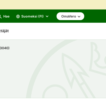
Hae
Suomeksi (FI)
OmaVero
ttäjät
(3040)