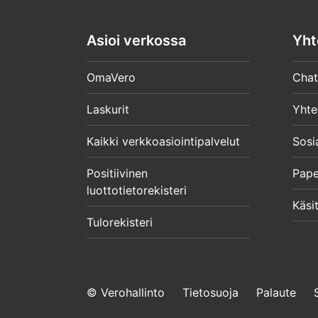
osio
päättyy
Asioi verkossa
Yht
OmaVero
Chat
Laskurit
Yhte
Kaikki verkkoasiointipalvelut
Sosi
Positiivinen
Pape
luottotietorekisteri
Käsit
Tulorekisteri
© Verohallinto
Tietosuoja
Palaute