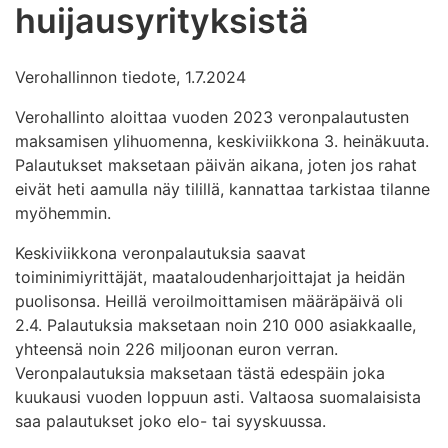
huijausyrityksistä
Verohallinnon tiedote, 1.7.2024
Verohallinto aloittaa vuoden 2023 veronpalautusten
maksamisen ylihuomenna, keskiviikkona 3. heinäkuuta.
Palautukset maksetaan päivän aikana, joten jos rahat
eivät heti aamulla näy tilillä, kannattaa tarkistaa tilanne
myöhemmin.
Keskiviikkona veronpalautuksia saavat
toiminimiyrittäjät, maataloudenharjoittajat ja heidän
puolisonsa. Heillä veroilmoittamisen määräpäivä oli
2.4. Palautuksia maksetaan noin 210 000 asiakkaalle,
yhteensä noin 226 miljoonan euron verran.
Veronpalautuksia maksetaan tästä edespäin joka
kuukausi vuoden loppuun asti. Valtaosa suomalaisista
saa palautukset joko elo- tai syyskuussa.