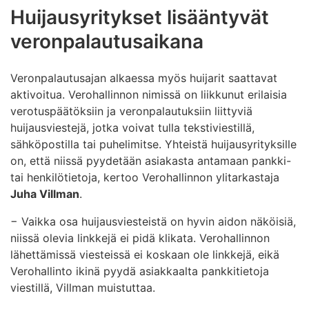
Huijausyritykset lisääntyvät
veronpalautusaikana
Veronpalautusajan alkaessa myös huijarit saattavat
aktivoitua. Verohallinnon nimissä on liikkunut erilaisia
verotuspäätöksiin ja veronpalautuksiin liittyviä
huijausviestejä, jotka voivat tulla tekstiviestillä,
sähköpostilla tai puhelimitse. Yhteistä huijausyrityksille
on, että niissä pyydetään asiakasta antamaan pankki-
tai henkilötietoja, kertoo Verohallinnon ylitarkastaja
Juha Villman
.
− Vaikka osa huijausviesteistä on hyvin aidon näköisiä,
niissä olevia linkkejä ei pidä klikata. Verohallinnon
lähettämissä viesteissä ei koskaan ole linkkejä, eikä
Verohallinto ikinä pyydä asiakkaalta pankkitietoja
viestillä, Villman muistuttaa.