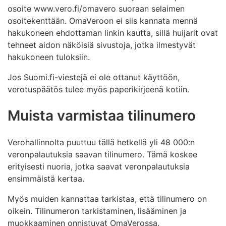
osoite www.vero.fi/omavero suoraan selaimen
osoitekenttään. OmaVeroon ei siis kannata mennä
hakukoneen ehdottaman linkin kautta, sillä huijarit ovat
tehneet aidon näköisiä sivustoja, jotka ilmestyvät
hakukoneen tuloksiin.
Jos Suomi.fi-viestejä ei ole ottanut käyttöön,
verotuspäätös tulee myös paperikirjeenä kotiin.
Muista varmistaa tilinumero
Verohallinnolta puuttuu tällä hetkellä yli 48 000:n
veronpalautuksia saavan tilinumero. Tämä koskee
erityisesti nuoria, jotka saavat veronpalautuksia
ensimmäistä kertaa.
Myös muiden kannattaa tarkistaa, että tilinumero on
oikein. Tilinumeron tarkistaminen, lisääminen ja
muokkaaminen onnistuvat OmaVerossa.