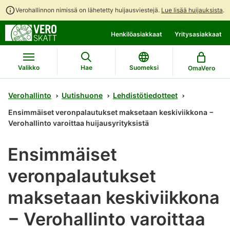
Verohallinnon nimissä on lähetetty huijausviestejä.
Lue lisää huijauksista
.
Siirry
Siirry
Henkilöasiakkaat
Yritysasiakkaat
suoraan
koko
sisältöön
sivuston
hakuun
Valikko
Hae
Suomeksi
OmaVero
Verohallinto
Uutishuone
Lehdistötiedotteet
Ensimmäiset veronpalautukset maksetaan keskiviikkona −
Verohallinto varoittaa huijausyrityksistä
Ensimmäiset
veronpalautukset
maksetaan keskiviikkona
− Verohallinto varoittaa