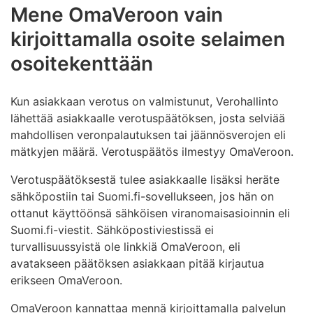
Mene OmaVeroon vain
kirjoittamalla osoite selaimen
osoitekenttään
Kun asiakkaan verotus on valmistunut, Verohallinto
lähettää asiakkaalle verotuspäätöksen, josta selviää
mahdollisen veronpalautuksen tai jäännösverojen eli
mätkyjen määrä. Verotuspäätös ilmestyy OmaVeroon.
Verotuspäätöksestä tulee asiakkaalle lisäksi heräte
sähköpostiin tai Suomi.fi-sovellukseen, jos hän on
ottanut käyttöönsä sähköisen viranomaisasioinnin eli
Suomi.fi-viestit. Sähköpostiviestissä ei
turvallisuussyistä ole linkkiä OmaVeroon, eli
avatakseen päätöksen asiakkaan pitää kirjautua
erikseen OmaVeroon.
OmaVeroon kannattaa mennä kirjoittamalla palvelun