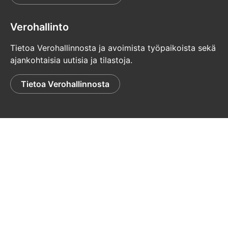
Verohallinto
Tietoa Verohallinnosta ja avoimista työpaikoista sekä
ajankohtaisia uutisia ja tilastoja.
Tietoa Verohallinnosta
© Verohallinto
Tietosuoja
Palaute
Saavutettavuusseloste
Tulosta