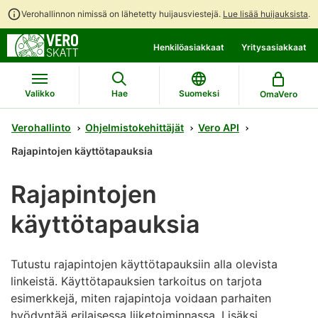
Verohallinnon nimissä on lähetetty huijausviestejä.
Lue lisää huijauksista
.
Siirry
Siirry
Henkilöasiakkaat
Yritysasiakkaat
suoraan
koko
sisältöön
sivuston
hakuun
Valikko
Hae
Suomeksi
OmaVero
Verohallinto
Ohjelmistokehittäjät
Vero API
Rajapintojen käyttötapauksia
Rajapintojen
käyttötapauksia
Tutustu rajapintojen käyttötapauksiin alla olevista
linkeistä. Käyttötapauksien tarkoitus on tarjota
esimerkkejä, miten rajapintoja voidaan parhaiten
hyödyntää erilaisessa liiketoiminnassa. Lisäksi