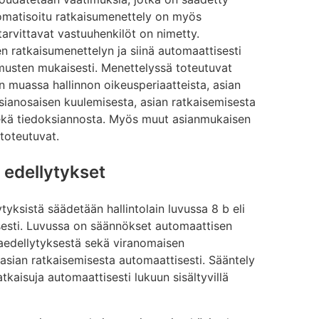
utomatisoitu ratkaisumenettely on myös
 tarvittavat vastuuhenkilöt on nimetty.
n ratkaisumenettelyn ja siinä automaattisesti
imusten mukaisesti. Menettelyssä toteutuvat
n muassa hallinnon oikeusperiaatteista, asian
a asianosaisen kuulemisesta, asian ratkaisemisesta
sekä tiedoksiannosta. Myös muut asianmukaisen
 toteutuvat.
t edellytykset
yksistä säädetään hallintolain luvussa 8 b eli
sesti. Luvussa on säännökset automaattisen
jaedellytyksestä sekä viranomaisen
 asian ratkaisemisesta automaattisesti. Sääntely
tkaisuja automaattisesti lukuun sisältyvillä