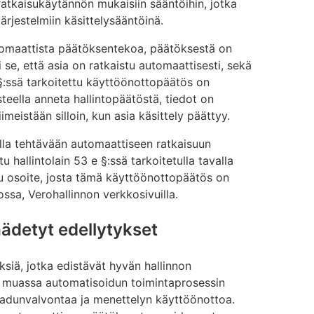
ratkaisukäytännön mukaisiin sääntöihin, jotka
ärjestelmiin käsittelysääntöinä.
tomaattista päätöksentekoa, päätöksestä on
 se, että asia on ratkaistu automaattisesti, sekä
d §:ssä tarkoitettu käyttöönottopäätös on
steella anneta hallintopäätöstä, tiedot on
imeistään silloin, kun asia käsittely päättyy.
la tehtävään automaattiseen ratkaisuun
tu hallintolain 53 e §:ssä tarkoitetulla tavalla
u osoite, josta tämä käyttöönottopäätös on
ossa, Verohallinnon verkkosivuilla.
äädetyt edellytykset
ksiä, jotka edistävät hyvän hallinnon
 muassa automatisoidun toimintaprosessin
aadunvalvontaa ja menettelyn käyttöönottoa.