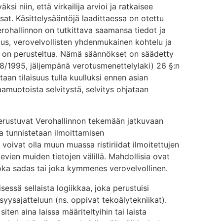
ksi niin, että virkailija arvioi ja ratkaisee
sat. Käsittelysääntöjä laadittaessa on otettu
ohallinnon on tutkittava saamansa tiedot ja
ajuus, verovelvollisten yhdenmukainen kohtelu ja
 on perusteltua. Nämä säännökset on säädetty
8/1995, jäljempänä verotusmenettelylaki) 26 §:n
aan tilaisuus tulla kuulluksi ennen asian
aamuotoista selvitystä, selvitys ohjataan
perustuvat Verohallinnon tekemään jatkuvaan
ja tunnistetaan ilmoittamisen
voivat olla muun muassa ristiriidat ilmoitettujen
levien muiden tietojen välillä. Mahdollisia ovat
joka sadas tai joka kymmenes verovelvollinen.
sessä sellaista logiikkaa, joka perustuisi
syysajatteluun (ns. oppivat tekoälytekniikat).
en aina laissa määriteltyihin tai laista