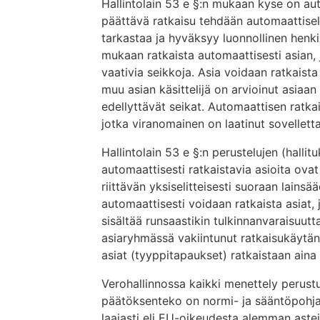
Hallintolain 53 e §:n mukaan kyse on aut
päättävä ratkaisu tehdään automaattisella
tarkastaa ja hyväksyy luonnollinen henkil
mukaan ratkaista automaattisesti asian, 
vaativia seikkoja. Asia voidaan ratkaista
muu asian käsittelijä on arvioinut asiaan
edellyttävät seikat. Automaattisen ratka
jotka viranomainen on laatinut sovelletta
Hallintolain 53 e §:n perustelujen (hall
automaattisesti ratkaistavia asioita ovat
riittävän yksiselitteisesti suoraan lains
automaattisesti voidaan ratkaista asiat,
sisältää runsaastikin tulkinnanvaraisuut
asiaryhmässä vakiintunut ratkaisukäytän
asiat (tyyppitapaukset) ratkaistaan aina 
Verohallinnossa kaikki menettely perus
päätöksenteko on normi- ja sääntöpohjai
laajasti eli EU-oikeudesta alemman astei