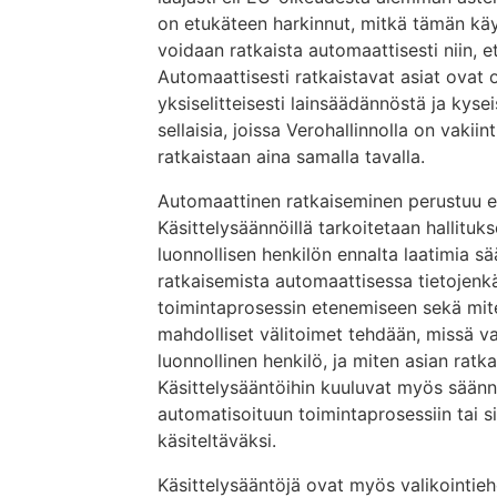
on etukäteen harkinnut, mitkä tämän kä
voidaan ratkaista automaattisesti niin, 
Automaattisesti ratkaistavat asiat ovat o
yksiselitteisesti lainsäädännöstä ja kyse
sellaisia, joissa Verohallinnolla on vaki
ratkaistaan aina samalla tavalla.
Automaattinen ratkaiseminen perustuu enn
Käsittelysäännöillä tarkoitetaan hallitu
luonnollisen henkilön ennalta laatimia sää
ratkaisemista automaattisessa tietojenkä
toimintaprosessin etenemiseen sekä miten
mahdolliset välitoimet tehdään, missä va
luonnollinen henkilö, ja miten asian rat
Käsittelysääntöihin kuuluvat myös säännö
automatisoituun toimintaprosessiin tai si
käsiteltäväksi.
Käsittelysääntöjä ovat myös valikointiehd