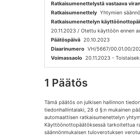
Ratkaisumenettelystä vastaava vir
Ratkaisumenettely
Yhtymien säännö
Ratkaisumenettelyn käyttöönottopä
20.11.2023 / Otettu käyttöön ennen 
Päätöspäivä
20.10.2023
Diaarinumero
VH/5667/00.01.00/20
Voimassaolo
20.11.2023 - Toistaisek
1 Päätös
Tämä päätös on julkisen hallinnon tiedon
tiedonhallintalaki, 28 d §:n mukainen pää
automaattisen ratkaisumenettelyn yhty
Käyttöönottopäätöksessä tarkoitettua r
säännönmukaisen tuloverotuksen verotu