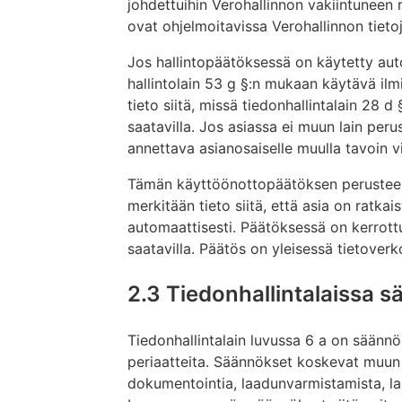
johdettuihin Verohallinnon vakiintuneen 
ovat ohjelmoitavissa Verohallinnon tietoj
Jos hallintopäätöksessä on käytetty au
hallintolain 53 g §:n mukaan käytävä ilmi
tieto siitä, missä tiedonhallintalain 28 
saatavilla. Jos asiassa ei muun lain peru
annettava asianosaiselle muulla tavoin vi
Tämän käyttöönottopäätöksen perusteel
merkitään tieto siitä, että asia on ratkais
automaattisesti. Päätöksessä on kerrott
saatavilla. Päätös on yleisessä tietoverk
2.3 Tiedonhallintalaissa s
Tiedonhallintalain luvussa 6 a on säännö
periaatteita. Säännökset koskevat muun
dokumentointia, laadunvarmistamista, l