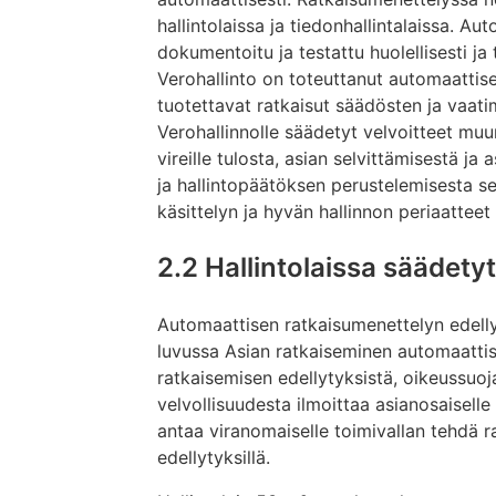
hallintolaissa ja tiedonhallintalaissa. A
dokumentoitu ja testattu huolellisesti ja
Verohallinto on toteuttanut automaattise
tuotettavat ratkaisut säädösten ja vaat
Verohallinnolle säädetyt velvoitteet muu
vireille tulosta, asian selvittämisestä j
ja hallintopäätöksen perustelemisesta 
käsittelyn ja hyvän hallinnon periaatteet
2.2 Hallintolaissa säädety
Automaattisen ratkaisumenettelyn edellyt
luvussa Asian ratkaiseminen automaatti
ratkaisemisen edellytyksistä, oikeussuo
velvollisuudesta ilmoittaa asianosaiselle
antaa viranomaiselle toimivallan tehdä ra
edellytyksillä.