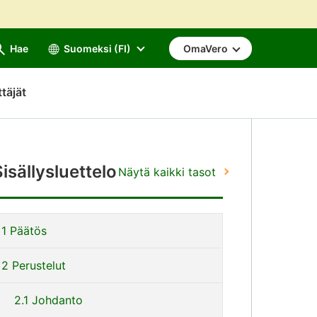
Hae
Suomeksi (FI)
OmaVero
ttäjät
Sisällysluettelo
Näytä kaikki tasot
iirry
1 Päätös
uoraan
isältöön
2 Perustelut
2.1 Johdanto