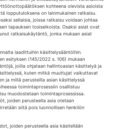
yttöönottopäätöksen kohteena olevista asioista
että lopputuloksena on lainmukainen ratkaisu.
saksi sellaisia, joissa ratkaisu voidaan johtaa
isen tapauksen tosiseikoista. Osaksi asiat ovat
intunut ratkaisukäytäntö, jonka mukaan asiat
alta laadittuihin käsittelysääntöihin.
ksen esityksen (145/2022 s. 106) mukaan
ntöjä, joilla ohjataan hallintoasian käsittelyä ja
sittelyssä, kuten mitkä muuttujat vaikuttavat
 ja millä perusteilla asian käsittelyssä
iheessa toimintaprosessiin osallistuu
kaisu muodostetaan toimintaprosessissa.
t, joiden perusteella asia otetaan
irretään siitä pois luonnollisen henkilön
ot, joiden perusteella asia käsitellään