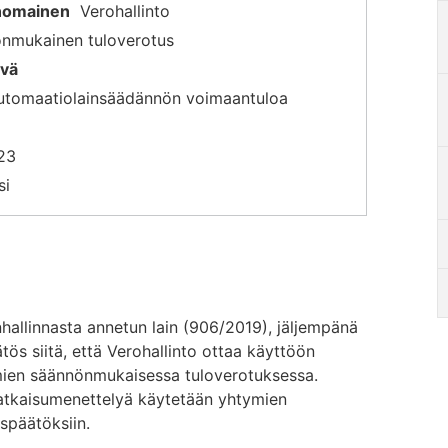
anomainen
Verohallinto
nmukainen tuloverotus
ivä
automaatiolainsäädännön voimaantuloa
23
si
hallinnasta annetun lain (906/2019), jäljempänä
tös siitä, että Verohallinto ottaa käyttöön
mien säännönmukaisessa tuloverotuksessa.
atkaisumenettelyä käytetään yhtymien
späätöksiin.