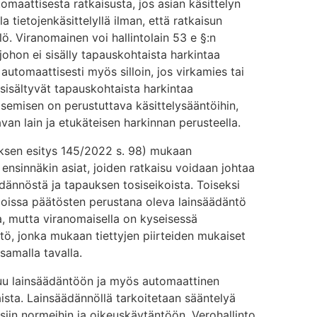
omaattisesta ratkaisusta, jos asian käsittelyn
 tietojenkäsittelyllä ilman, että ratkaisun
ö. Viranomainen voi hallintolain 53 e §:n
johon ei sisälly tapauskohtaista harkintaa
 automaattisesti myös silloin, jos virkamies tai
 sisältyvät tapauskohtaista harkintaa
isemisen on perustuttava käsittelysääntöihin,
van lain ja etukäteisen harkinnan perusteella.
ituksen esitys 145/2022 s. 98) mukaan
 ensinnäkin asiat, joiden ratkaisu voidaan johtaa
äädännöstä ja tapauksen tosiseikoista. Toiseksi
 joissa päätösten perustana oleva lainsäädäntö
ta, mutta viranomaisella on kyseisessä
tö, jonka mukaan tiettyjen piirteiden mukaiset
samalla tavalla.
tuu lainsäädäntöön ja myös automaattinen
sta. Lainsäädännöllä tarkoitetaan sääntelyä
siin normeihin ja oikeuskäytäntöön. Verohallinto