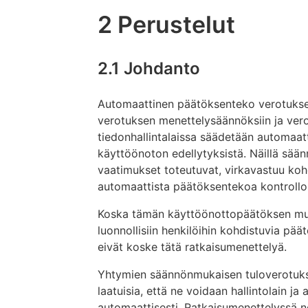
2 Perustelut
2.1 Johdanto
Automaattinen päätöksenteko verotukses
verotuksen menettelysäännöksiin ja vero
tiedonhallintalaissa säädetään automaat
käyttöönoton edellytyksistä. Näillä sään
vaatimukset toteutuvat, virkavastuu koh
automaattista päätöksentekoa kontrolloid
Koska tämän käyttöönottopäätöksen muk
luonnollisiin henkilöihin kohdistuvia pä
eivät koske tätä ratkaisumenettelyä.
Yhtymien säännönmukaisen tuloverotukse
laatuisia, että ne voidaan hallintolain ja
automaattisesti. Ratkaisumenettelyssä n