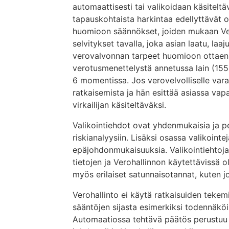
automaattisesti tai valikoidaan käsiteltävä
tapauskohtaista harkintaa edellyttävät o
huomioon säännökset, joiden mukaan Ver
selvitykset tavalla, joka asian laatu, la
verovalvonnan tarpeet huomioon ottaen
verotusmenettelystä annetussa lain (155
6 momentissa. Jos verovelvolliselle varat
ratkaisemista ja hän esittää asiassa vap
virkailijan käsiteltäväksi.
Valikointiehdot ovat yhdenmukaisia ja 
riskianalyysiin. Lisäksi osassa valikointe
epäjohdonmukaisuuksia. Valikointiehtoja 
tietojen ja Verohallinnon käytettävissä o
myös erilaiset satunnaisotannat, kuten 
Verohallinto ei käytä ratkaisuiden tekemi
sääntöjen sijasta esimerkiksi todennäköi
Automaatiossa tehtävä päätös perustuu sit