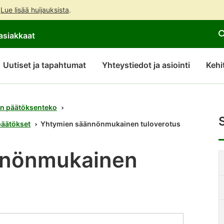
.
Lue lisää huijauksista
.
Siirry
Siirry
asiakkaat
suoraan
koko
sisältöön
sivuston
hakuun
Uutiset ja tapahtumat
Yhteystiedot ja asiointi
Kehi
n päätöksenteko
päätökset
Yhtymien säännönmukainen tuloverotus
nnönmukainen
S
s
s