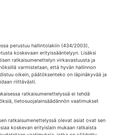
sa perustuu hallintolakiin (434/2003),
tusta koskevaan erityissääntelyyn. Lisäksi
tisen ratkaisumenettelyn virkavastuusta ja
nöksillä varmistetaan, että hyvän hallinnon
distuu oikein, päätöksenteko on läpinäkyvää ja
aan riittävästi.
aisessa ratkaisumenettelyssä ei tehdä
ätöksiä, tietosuojalainsäädännön vaatimukset
n ratkaisumenettelyssä olevat asiat ovat sen
 asiaa koskevan erityislain mukaan ratkaista
oudatetaan vaatimuksia, jotka on säädetty