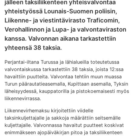
jälleen taksiliikenteen yhteisvalvontaa
yhteistyössä Lounais-Suomen poliisin,
Liikenne- ja viestintävirasto Traficomin,
Verohallinnon ja Lupa- ja valvontaviraston
kanssa. Valvonnan aikana tarkastettiin
yhteensä 38 taksia.
Perjantai-iltana Turussa ja lähialueilla toteutetussa
valvontaiskussa tarkastettiin 38 taksia, joista 12:ssa
havaittiin puutteita. Valvontaa tehtiin muun muassa
Turun päärautatieasemalla, Kupittaan asemalla, Tyksin
läheisyydessä, kauppatorilla ja pistokoemaisesti myös
liikennevirrassa.
Liikennevirhemaksu kirjoitettiin viidelle
taksinkuljettajalle ja sakkoja määrättiin seitsemälle
kuljettajalle. Valvonnassa havaitut puutteet koskivat
enimmäkseen ajopäiväkirjan pitoa ja taksiliikenteen