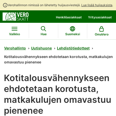
Verohallinnon nimissä on lähetetty huijausviestejä.
Lue lisää huijauksista
.
Siirry
Siirry
Henkilöasiakkaat
Yritysasiakkaat
suoraan
koko
sisältöön
sivuston
hakuun
Valikko
Hae
Suomeksi
OmaVero
Verohallinto
Uutishuone
Lehdistötiedotteet
Kotitalousvähennykseen ehdotetaan korotusta, matkakulujen
omavastuu pienenee
Kotitalousvähennykseen
ehdotetaan korotusta,
matkakulujen omavastuu
pienenee