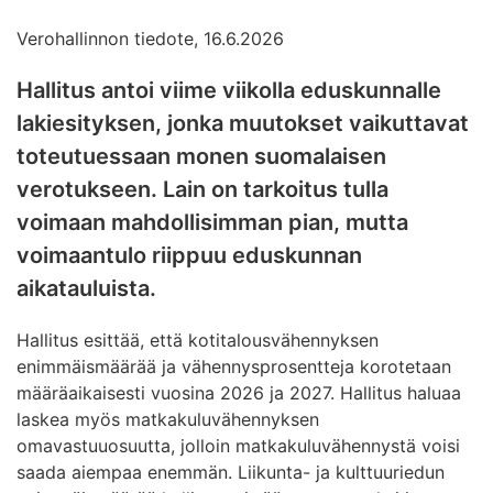
Verohallinnon tiedote, 16.6.2026
Hallitus antoi viime viikolla eduskunnalle
lakiesityksen, jonka muutokset vaikuttavat
toteutuessaan monen suomalaisen
verotukseen. Lain on tarkoitus tulla
voimaan mahdollisimman pian, mutta
voimaantulo riippuu eduskunnan
aikatauluista.
Hallitus esittää, että kotitalousvähennyksen
enimmäismäärää ja vähennysprosentteja korotetaan
määräaikaisesti vuosina 2026 ja 2027. Hallitus haluaa
laskea myös matkakuluvähennyksen
omavastuuosuutta, jolloin matkakuluvähennystä voisi
saada aiempaa enemmän. Liikunta- ja kulttuuriedun