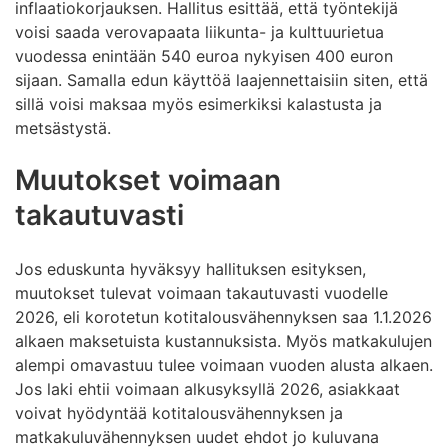
inflaatiokorjauksen. Hallitus esittää, että työntekijä
voisi saada verovapaata liikunta- ja kulttuurietua
vuodessa enintään 540 euroa nykyisen 400 euron
sijaan. Samalla edun käyttöä laajennettaisiin siten, että
sillä voisi maksaa myös esimerkiksi kalastusta ja
metsästystä.
Muutokset voimaan
takautuvasti
Jos eduskunta hyväksyy hallituksen esityksen,
muutokset tulevat voimaan takautuvasti vuodelle
2026, eli korotetun kotitalousvähennyksen saa 1.1.2026
alkaen maksetuista kustannuksista. Myös matkakulujen
alempi omavastuu tulee voimaan vuoden alusta alkaen.
Jos laki ehtii voimaan alkusyksyllä 2026, asiakkaat
voivat hyödyntää kotitalousvähennyksen ja
matkakuluvähennyksen uudet ehdot jo kuluvana