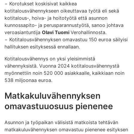
−
Korotukset koskisivat kaikkea
kotitalousvähennykseen oikeuttavaa työtä eli sekä
kotitalous-, hoiva- ja hoitotyötä että asunnon
kunnossapito- ja perusparannustyötä, sanoo johtava
veroasiantuntija
Olavi Tuomi
Verohallinnosta.
−
Kotitalousvähennyksen omavastuu 150 euroa säilyisi
hallituksen esityksessä ennallaan.
Kotitalousvähennys on yksi yleisimmistä
vähennyksistä. Vuonna 2024 kotitalousvähennystä
myönnettiin noin 520 000 asiakkaalle, kaikkiaan noin
538 miljoonaa euroa.
Matkakuluvähennyksen
omavastuuosuus pienenee
Asunnon ja työpaikan välisistä matkoista tehtävän
matkakuluvähennyksen omavastuu pienenee esityksen