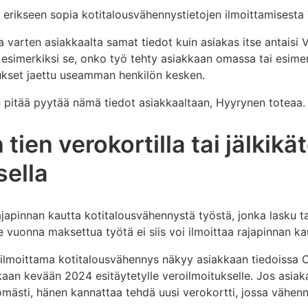
 erikseen sopia kotitalousvähennystietojen ilmoittamisesta 
ta varten asiakkaalta samat tiedot kuin asiakas itse antaisi 
 esimerkiksi se, onko työ tehty asiakkaan omassa tai esim
kset jaettu useamman henkilön kesken.
n pitää pyytää nämä tiedot asiakkaaltaan, Hyyrynen toteaa.
ien verokortilla tai jälkikä
sella
rajapinnan kautta kotitalousvähennystä työstä, jonka lasku 
 vuonna maksettua työtä ei siis voi ilmoittaa rajapinnan ka
a ilmoittama kotitalousvähennys näkyy asiakkaan tiedoissa
an kevään 2024 esitäytetylle veroilmoitukselle. Jos asia
ömästi, hänen kannattaa tehdä uusi verokortti, jossa vähen