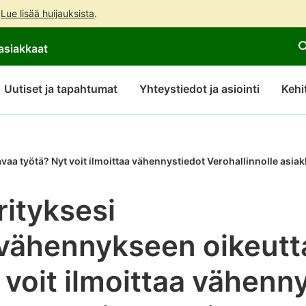
.
Lue lisää huijauksista
.
Siirry
Siirry
asiakkaat
suoraan
koko
sisältöön
sivuston
hakuun
Uutiset ja tapahtumat
Yhteystiedot ja asiointi
Kehi
aa työtä? Nyt voit ilmoittaa vähennystiedot Verohallinnolle asiak
rityksesi
svähennykseen oikeutt
 voit ilmoittaa vähenn