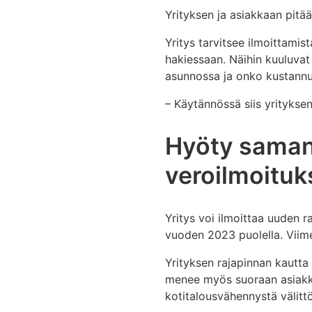
Yrityksen ja asiakkaan pitää
Yritys tarvitsee ilmoittamis
hakiessaan. Näihin kuuluvat
asunnossa ja onko kustannu
– Käytännössä siis yritykse
Hyöty saman t
veroilmoituk
Yritys voi ilmoittaa uuden 
vuoden 2023 puolella. Viime
Yrityksen rajapinnan kautt
menee myös suoraan asiakka
kotitalousvähennystä välitt