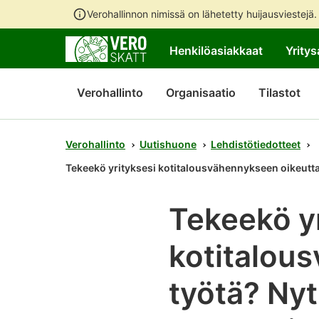
Verohallinnon nimissä on lähetetty huijausviestejä
Henkilöasiakkaat
Yritys
Verohallinto
Organisaatio
Tilastot
Verohallinto
Uutishuone
Lehdistötiedotteet
Tekeekö yrityksesi kotitalousvähennykseen oikeuttav
Tekeekö y
kotitalou
työtä? Nyt