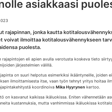
nolle asiakkaasi puole
.2023
ut rajapinnan, jonka kautta kotitalousvähenny
t voivat ilmoittaa kotitalousvähennykseen tarv
kaidensa puolesta.
n rajapintojen eli apien avulla verotusta koskeva tieto siirt
joiden järjestelmien välillä.
apinta on suuri helpotus esimerkiksi ikääntyneille, joiden ei
ksen ilmoittamisesta itse, vaan työn tehnyt yritys hoitaa i
ajapintakehitystä koordinoiva
Mika Hyyrynen
kertoo.
tö on kasvanut kaikissa ikäluokissa. Eniten vähennetään a
neita kustannuksia, mutta vanhimmissa ikäluokissa kotitalo