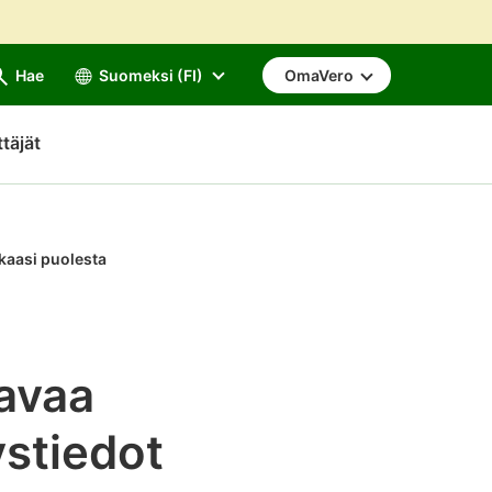
Hae
Suomeksi (FI)
OmaVero
ttäjät
kaasi puolesta
avaa
ystiedot