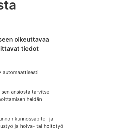
sta
kseen oikeuttavaa
ittavat tiedot
yy automaattisesti
 sen ansiosta tarvitse
lmoittamisen heidän
sunnon kunnossapito- ja
ustyö ja hoiva- tai hoitotyö