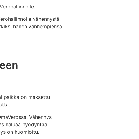
Verohallinnolle.
Verohallinnolle vähennystä
erkiksi hänen vanhempiensa
teen
tai palkka on maksettu
utta.
 OmaVerossa. Vähennys
kas haluaa hyödyntää
nys on huomioitu.