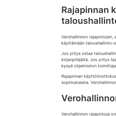
Rajapinnan k
taloushallin
Verohallinnon rajapintojen,
käyttämään taloushallinto-o
Jos yritys ostaa taloushall
kirjanpitäjältä. Jos yritys 
kysyä ohjelmiston toimittaja
Rajapinnan käyttöönottokusta
sopimuksesta. Verohallinnon
Verohallinno
Verohallinnon rajapintoja o