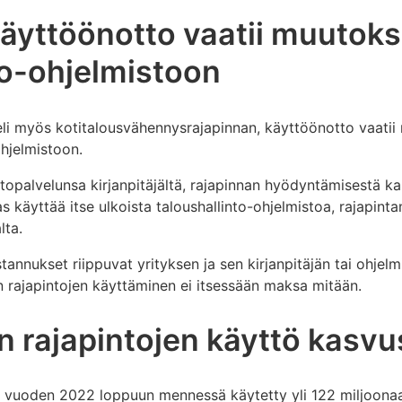
äyttöönotto vaatii muutoks
to-ohjelmistoon
 eli myös kotitalousvähennysrajapinnan, käyttöönotto vaatii
hjelmistoon.
intopalvelunsa kirjanpitäjältä, rajapinnan hyödyntämisestä k
taas käyttää itse ulkoista taloushallinto-ohjelmistoa, rajapi
lta.
nnukset riippuvat yrityksen ja sen kirjanpitäjän tai ohjelmi
 rajapintojen käyttäminen ei itsessään maksa mitään.
n rajapintojen käyttö kasv
n vuoden 2022 loppuun mennessä käytetty yli 122 miljoonaa