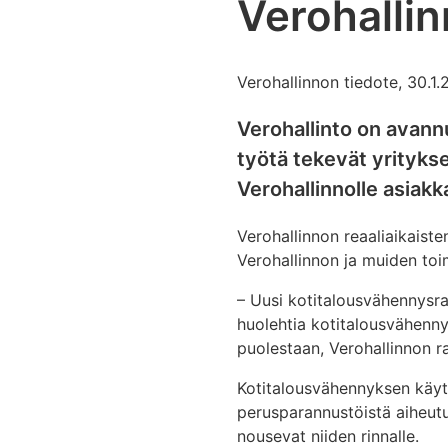
Verohallin
Verohallinnon tiedote, 30.1
Verohallinto on avann
työtä tekevät yritykse
Verohallinnolle asiak
Verohallinnon reaaliaikaiste
Verohallinnon ja muiden toimi
– Uusi kotitalousvähennysraj
huolehtia kotitalousvähenny
puolestaan, Verohallinnon r
Kotitalousvähennyksen käyt
perusparannustöistä aiheutu
nousevat niiden rinnalle.