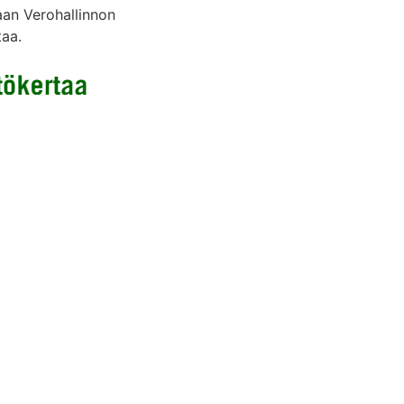
raan Verohallinnon
taa.