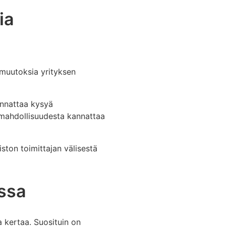
ia
 muutoksia yrityksen
annattaa kysyä
ntamahdollisuudesta kannattaa
ston toimittajan välisestä
ussa
 kertaa. Suosituin on