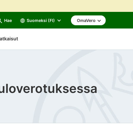
Hae
Suomeksi (FI)
OmaVero
atkaisut
tuloverotuksessa