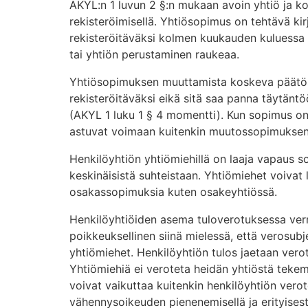
AKYL:n 1 luvun 2 §:n mukaan avoin yhtiö ja k
rekisteröimisellä. Yhtiösopimus on tehtävä kirja
rekisteröitäväksi kolmen kuukauden kuluessa 
tai yhtiön perustaminen raukeaa.
Yhtiösopimuksen muuttamista koskeva päätös 
rekisteröitäväksi eikä sitä saa panna täytäntö
(AKYL 1 luku 1 § 4 momentti). Kun sopimus on
astuvat voimaan kuitenkin muutossopimuksen al
Henkilöyhtiön yhtiömiehillä on laaja vapaus so
keskinäisistä suhteistaan. Yhtiömiehet voivat l
osakassopimuksia kuten osakeyhtiössä.
Henkilöyhtiöiden asema tuloverotuksessa verr
poikkeuksellinen siinä mielessä, että verosubje
yhtiömiehet. Henkilöyhtiön tulos jaetaan vero
Yhtiömiehiä ei veroteta heidän yhtiöstä tekemi
voivat vaikuttaa kuitenkin henkilöyhtiön vero
vähennysoikeuden pienenemisellä ja erityisesti 