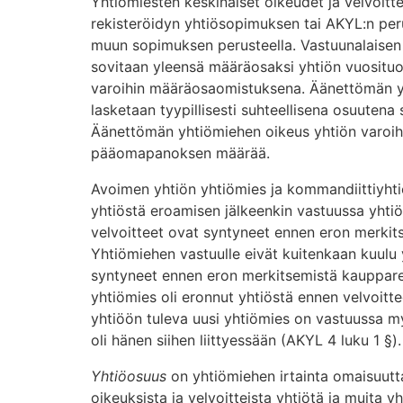
Yhtiömiesten keskinäiset oikeudet ja velvoit
rekisteröidyn yhtiösopimuksen tai AKYL:n per
muun sopimuksen perusteella. Vastuunalaisen
sovitaan yleensä määräosaksi yhtiön vuosituo
varoihin määräosaomistuksena. Äänettömän y
lasketaan tyypillisesti suhteellisena osuuten
Äänettömän yhtiömiehen oikeus yhtiön varoih
pääomapanoksen määrää.
Avoimen yhtiön yhtiömies ja kommandiittiyhti
yhtiöstä eroamisen jälkeenkin vastuussa yhtiön
velvoitteet ovat syntyneet ennen eron merkits
Yhtiömiehen vastuulle eivät kuitenkaan kuulu y
syntyneet ennen eron merkitsemistä kaupparekis
yhtiömies oli eronnut yhtiöstä ennen velvoitt
yhtiöön tuleva uusi yhtiömies on vastuussa myö
oli hänen siihen liittyessään (AKYL 4 luku 1 §).
Yhtiöosuus
on yhtiömiehen irtainta omaisuut
oikeuksista ja velvoitteista yhtiötä ja muita y