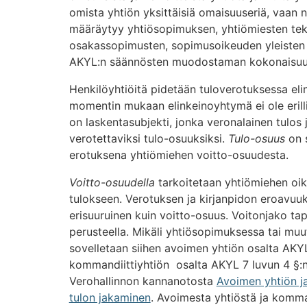
omista yhtiön yksittäisiä omaisuuseriä, vaan 
määräytyy yhtiösopimuksen, yhtiömiesten tek
osakassopimusten, sopimusoikeuden yleisten 
AKYL:n säännösten muodostaman kokonaisuud
Henkilöyhtiöitä pidetään tuloverotuksessa eli
momentin mukaan elinkeinoyhtymä ei ole erill
on laskentasubjekti, jonka veronalainen tulos
verotettaviksi tulo-osuuksiksi.
Tulo-osuus
on s
erotuksena yhtiömiehen voitto-osuudesta.
Voitto-osuudella
tarkoitetaan yhtiömiehen oik
tulokseen. Verotuksen ja kirjanpidon eroavuuk
erisuuruinen kuin voitto-osuus. Voitonjako t
perusteella. Mikäli yhtiösopimuksessa tai muut
sovelletaan siihen avoimen yhtiön osalta AKYL
kommandiittiyhtiön osalta AKYL 7 luvun 4 §:
Verohallinnon kannanotosta
Avoimen yhtiön ja
tulon jakaminen
. Avoimesta yhtiöstä ja komma