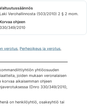
Valtuutussäännös
Laki Verohallinnosta (503/2010) 2 § 2 mom.
Korvaa ohjeen
330/349/2010
en verotus
,
Perheoikeus ja verotus
,
 kommandiittiyhtiön yhtiöosuuden
iaatteita, joiden mukaan veronalaisen
je korvaa aikaisemman ohjeen
ahjaverotuksessa (Dnro 330/349/2010,
iehenä on henkilöyhtiö, osakeyhtiö tai