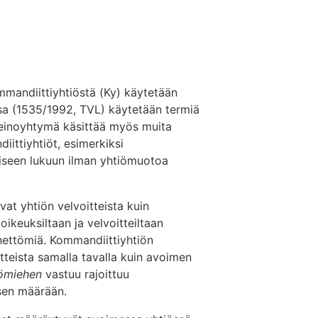
mmandiittiyhtiöstä (Ky) käytetään
ssa (1535/1992, TVL) käytetään termiä
keinoyhtymä käsittää myös muita
iittiyhtiöt, esimerkiksi
teiseen lukuun ilman yhtiömuotoa
at yhtiön velvoitteista kuin
ikeuksiltaan ja velvoitteiltaan
änettömiä. Kommandiittiyhtiön
tteista samalla tavalla kuin avoimen
ömiehen
vastuu rajoittuu
sen määrään.