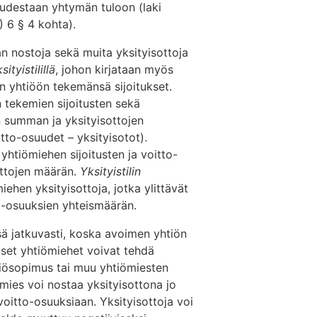
udestaan yhtymän tuloon (laki
 6 § 4 kohta).
n nostoja sekä muita yksityisottoja
sityistilillä
, johon kirjataan myös
n yhtiöön tekemänsä sijoitukset.
n tekemien sijoitusten sekä
n summan ja yksityisottojen
tto-osuudet – yksityisotot).
yhtiömiehen sijoitusten ja voitto-
ottojen määrän.
Yksityistilin
ehen yksityisottoja, jotka ylittävät
o-osuuksien yhteismäärän.
sä jatkuvasti, koska avoimen yhtiön
iset yhtiömiehet voivat tehdä
yhtiösopimus tai muu yhtiömiesten
mies voi nostaa yksityisottona jo
oitto-osuuksiaan. Yksityisottoja voi