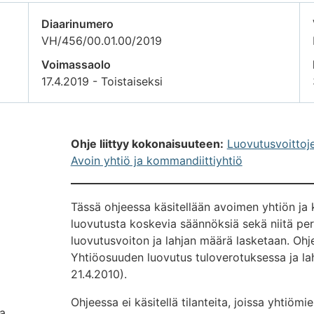
Diaarinumero
VH/456/00.01.00/2019
Voimassaolo
17.4.2019 - Toistaiseksi
Ohje liittyy kokonaisuuteen:
Luovutusvoittoj
Avoin yhtiö ja kommandiittiyhtiö
Tässä ohjeessa käsitellään avoimen yhtiön ja
luovutusta koskevia säännöksiä sekä niitä per
luovutusvoiton ja lahjan määrä lasketaan. Oh
Yhtiöosuuden luovutus tuloverotuksessa ja l
21.4.2010).
Ohjeessa ei käsitellä tilanteita, joissa yhtiöm
a