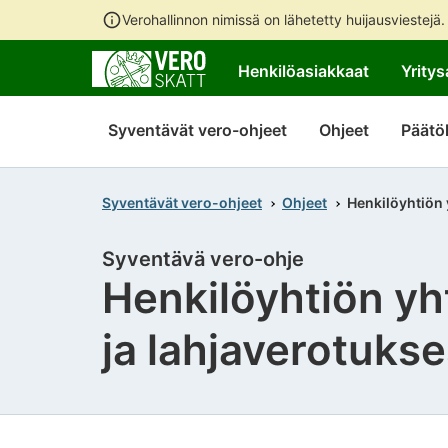
Verohallinnon nimissä on lähetetty huijausviestejä
Henkilöasiakkaat
Yritys
Syventävät vero-ohjeet
Ohjeet
Päätö
Syventävät vero-ohjeet
Ohjeet
Henkilöyhtiön 
Syventävä vero-ohje
Henkilöyhtiön yh
ja lahjaverotuks