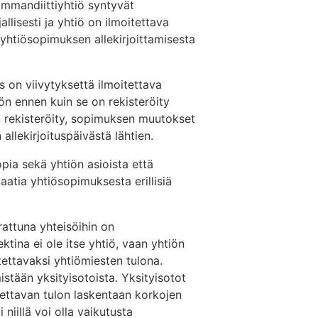
ommandiittiyhtiö syntyvät
llisesti ja yhtiö on ilmoitettava
yhtiösopimuksen allekirjoittamisesta
on viivytyksettä ilmoitettava
ön ennen kuin se on rekisteröity
 rekisteröity, sopimuksen muutokset
lekirjoituspäivästä lähtien.
pia sekä yhtiön asioista että
aatia yhtiösopimuksesta erillisiä
attuna yhteisöihin on
ktina ei ole itse yhtiö, vaan yhtiön
tettavaksi yhtiömiesten tulona.
stään yksityisotoista. Yksityisotot
tettavan tulon laskentaan korkojen
niillä voi olla vaikutusta