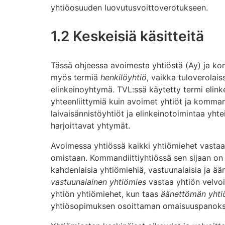
yhtiöosuuden luovutusvoittoverotukseen.
1.2 Keskeisiä käsitteitä
Tässä ohjeessa avoimesta yhtiöstä (Ay) ja ko
myös termiä
henkilöyhtiö
, vaikka tuloverolai
elinkeinoyhtymä. TVL:ssä käytetty termi elin
yhteenliittymiä kuin avoimet yhtiöt ja kommand
laivaisännistöyhtiöt ja elinkeinotoimintaa yh
harjoittavat yhtymät.
Avoimessa yhtiössä kaikki yhtiömiehet vastaav
omistaan. Kommandiittiyhtiössä sen sijaan on o
kahdenlaisia yhtiömiehiä, vastuunalaisia ja ä
vastuunalainen yhtiömies
vastaa yhtiön velvoi
yhtiön yhtiömiehet, kun taas
äänettömän yhti
yhtiösopimuksen osoittaman omaisuuspanok