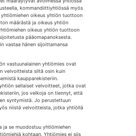
teet määräytyvät avoimessa yhtiössä
usteella, kommandiittiyhtiössä myös
 yhtiömiehen oikeus yhtiön tuottoon
ton määrästä ja oikeus yhtiön
htiömiehen oikeus yhtiön tuottoon
a sijoitetusta pääomapanoksesta.
in vastaa hänen sijoittamansa
ön vastuunalainen yhtiömies ovat
 velvoitteista siltä osin kuin
emistä kaupparekisteriin.
htiön sellaiset velvoitteet, jotka ovat
teriin, jos velkoja on tiennyt, että
een syntymistä. Jo perustettuun
s niistä velvoitteista, jotka yhtiöllä
ta ja se muodostuu yhtiömiehen
htiömiehiä kohtaan. Yhtiömies ei siis