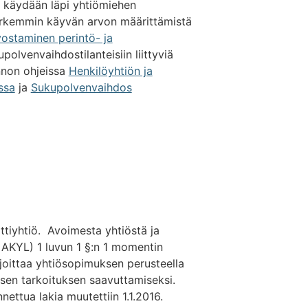
a käydään läpi yhtiömiehen
arkemmin käyvän arvon määrittämistä
vostaminen perintö- ja
polvenvaihdostilanteisiin liittyviä
innon ohjeissa
Henkilöyhtiön ja
ssa
ja
Sukupolvenvaihdos
ttiyhtiö. Avoimesta yhtiöstä ja
 AKYL) 1 luvun 1 §:n 1 momentin
joittaa yhtiösopimuksen perusteella
isen tarkoituksen saavuttamiseksi.
ettua lakia muutettiin 1.1.2016.