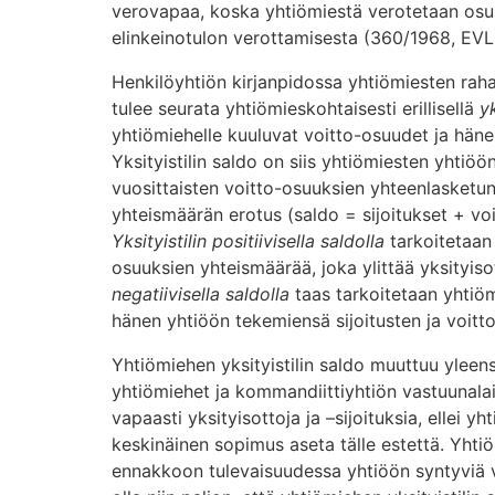
verovapaa, koska yhtiömiestä verotetaan osu
elinkeinotulon verottamisesta (360/1968, EVL)
Henkilöyhtiön kirjanpidossa yhtiömiesten raha
tulee seurata yhtiömieskohtaisesti erillisellä
yk
yhtiömiehelle kuuluvat voitto-osuudet ja häne
Yksityistilin saldo on siis yhtiömiesten yhtiöö
vuosittaisten voitto-osuuksien yhteenlasketu
yhteismäärän erotus (saldo = sijoitukset + voi
Yksityistilin positiivisella saldolla
tarkoitetaan 
osuuksien yhteismäärää, joka ylittää yksityis
negatiivisella saldolla
taas tarkoitetaan yhtiömi
hänen yhtiöön tekemiensä sijoitusten ja voitt
Yhtiömiehen yksityistilin saldo muuttuu yleen
yhtiömiehet ja kommandiittiyhtiön vastuunala
vapaasti yksityisottoja ja –sijoituksia, ellei 
keskinäinen sopimus aseta tälle estettä. Yhtiö
ennakkoon tulevaisuudessa yhtiöön syntyviä v