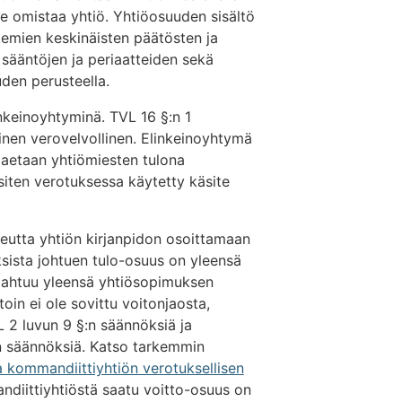
ne omistaa yhtiö. Yhtiöosuuden sisältö
emien keskinäisten päätösten ja
sääntöjen ja periaatteiden sekä
en perusteella.
nkeinoyhtyminä. TVL 16 §:n 1
inen verovelvollinen. Elinkeinoyhtymä
 jaetaan yhtiömiesten tulona
iten verotuksessa käytetty käsite
eutta yhtiön kirjanpidon osoittamaan
sista johtuen tulo-osuus on yleensä
apahtuu yleensä yhtiösopimuksen
oin ei ole sovittu voitonjaosta,
 2 luvun 9 §:n säännöksiä ja
n säännöksiä. Katso tarkemmin
 kommandiittiyhtiön verotuksellisen
ndiittiyhtiöstä saatu voitto-osuus on