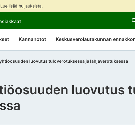
.
Lue lisää huijauksista
.
Siirry
Siirry
asiakkaat
suoraan
koko
sisältöön
sivuston
hakuun
kset
Kannanotot
Keskusverolautakunnan ennakkor
yhtiöosuuden luovutus tuloverotuksessa ja lahjaverotuksessa
tiöosuuden luovutus 
essa