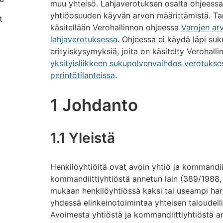
muu yhteisö. Lahjaverotuksen osalta ohjeess
yhtiöosuuden käyvän arvon määrittämistä. T
t
käsitellään Verohallinnon ohjeessa
Varojen ar
lahjaverotuksessa
. Ohjeessa ei käydä läpi suku
erityiskysymyksiä, joita on käsitelty Verohall
yksityisliikkeen sukupolvenvaihdos verotukse
perintötilanteissa
.
1 Johdanto
1.1 Yleistä
Henkilöyhtiöitä ovat avoin yhtiö ja kommandii
kommandiittiyhtiöstä annetun lain (389/1988,
mukaan henkilöyhtiössä kaksi tai useampi har
yhdessä elinkeinotoimintaa yhteisen taloudell
Avoimesta yhtiöstä ja kommandiittiyhtiöstä ann