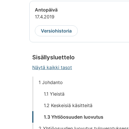
Antopäivä
17.4.2019
Versiohistoria
Sisällysluettelo
Näytä kaikki tasot
Siirry
1 Johdanto
suoraan
sisältöön
1.1 Yleistä
1.2 Keskeisiä käsitteitä
1.3 Yhtiöosuuden luovutus
2 Yhtiöosuuden luovutus tuloverotuksess