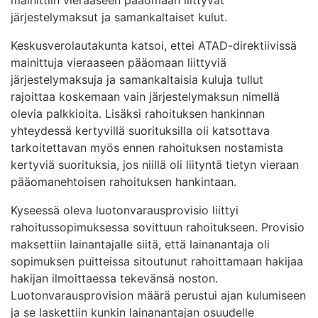
järjestelymaksut ja samankaltaiset kulut.
Keskusverolautakunta katsoi, ettei ATAD-direktiivissä
mainittuja vieraaseen pääomaan liittyviä
järjestelymaksuja ja samankaltaisia kuluja tullut
rajoittaa koskemaan vain järjestelymaksun nimellä
olevia palkkioita. Lisäksi rahoituksen hankinnan
yhteydessä kertyvillä suorituksilla oli katsottava
tarkoitettavan myös ennen rahoituksen nostamista
kertyviä suorituksia, jos niillä oli liityntä tietyn vieraan
pääomanehtoisen rahoituksen hankintaan.
Kyseessä oleva luotonvarausprovisio liittyi
rahoitussopimuksessa sovittuun rahoitukseen. Provisio
maksettiin lainantajalle siitä, että lainanantaja oli
sopimuksen puitteissa sitoutunut rahoittamaan hakijaa
hakijan ilmoittaessa tekevänsä noston.
Luotonvarausprovision määrä perustui ajan kulumiseen
ja se laskettiin kunkin lainanantajan osuudelle