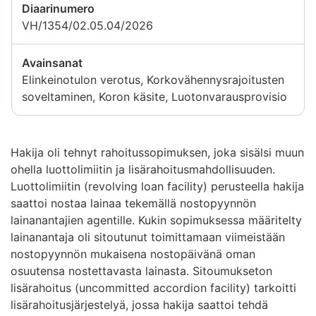
Diaarinumero
VH/1354/02.05.04/2026
Avainsanat
Elinkeinotulon verotus, Korkovähennysrajoitusten
soveltaminen, Koron käsite, Luotonvarausprovisio
Hakija oli tehnyt rahoitussopimuksen, joka sisälsi muun
ohella luottolimiitin ja lisärahoitusmahdollisuuden.
Luottolimiitin (revolving loan facility) perusteella hakija
saattoi nostaa lainaa tekemällä nostopyynnön
lainanantajien agentille. Kukin sopimuksessa määritelty
lainanantaja oli sitoutunut toimittamaan viimeistään
nostopyynnön mukaisena nostopäivänä oman
osuutensa nostettavasta lainasta. Sitoumukseton
lisärahoitus (uncommitted accordion facility) tarkoitti
lisärahoitusjärjestelyä, jossa hakija saattoi tehdä