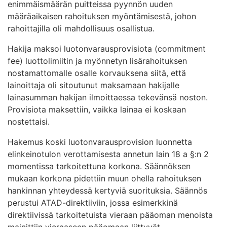
enimmäismäärän puitteissa pyynnön uuden
määräaikaisen rahoituksen myöntämisestä, johon
rahoittajilla oli mahdollisuus osallistua.
Hakija maksoi luotonvarausprovisiota (commitment
fee) luottolimiitin ja myönnetyn lisärahoituksen
nostamattomalle osalle korvauksena siitä, että
lainoittaja oli sitoutunut maksamaan hakijalle
lainasumman hakijan ilmoittaessa tekevänsä noston.
Provisiota maksettiin, vaikka lainaa ei koskaan
nostettaisi.
Hakemus koski luotonvarausprovision luonnetta
elinkeinotulon verottamisesta annetun lain 18 a §:n 2
momentissa tarkoitettuna korkona. Säännöksen
mukaan korkona pidettiin muun ohella rahoituksen
hankinnan yhteydessä kertyviä suorituksia. Säännös
perustui ATAD-direktiiviin, jossa esimerkkinä
direktiivissä tarkoitetuista vieraan pääoman menoista
mainittiin vieraaseen pääomaan liittyvät