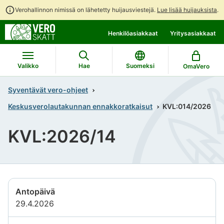
Verohallinnon nimissä on lähetetty huijausviestejä.
Lue lisää huijauksista
.
Siirry
Siirry
Henkilöasiakkaat
Yritysasiakkaat
suoraan
koko
sisältöön
sivuston
hakuun
Valikko
Hae
Suomeksi
OmaVero
Syventävät vero-ohjeet
Keskusverolautakunnan ennakkoratkaisut
KVL:014/2026
KVL:2026/14
Antopäivä
29.4.2026