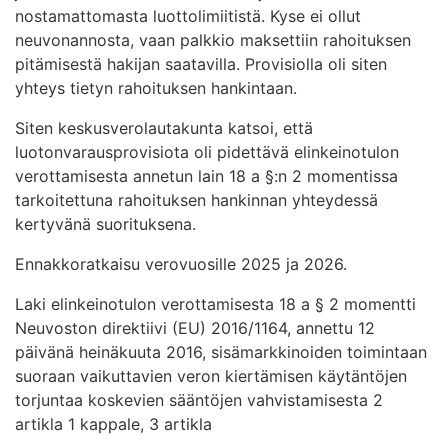
nostamattomasta luottolimiitistä. Kyse ei ollut
neuvonannosta, vaan palkkio maksettiin rahoituksen
pitämisestä hakijan saatavilla. Provisiolla oli siten
yhteys tietyn rahoituksen hankintaan.
Siten keskusverolautakunta katsoi, että
luotonvarausprovisiota oli pidettävä elinkeinotulon
verottamisesta annetun lain 18 a §:n 2 momentissa
tarkoitettuna rahoituksen hankinnan yhteydessä
kertyvänä suorituksena.
Ennakkoratkaisu verovuosille 2025 ja 2026.
Laki elinkeinotulon verottamisesta 18 a § 2 momentti
Neuvoston direktiivi (EU) 2016/1164, annettu 12
päivänä heinäkuuta 2016, sisämarkkinoiden toimintaan
suoraan vaikuttavien veron kiertämisen käytäntöjen
torjuntaa koskevien sääntöjen vahvistamisesta 2
artikla 1 kappale, 3 artikla