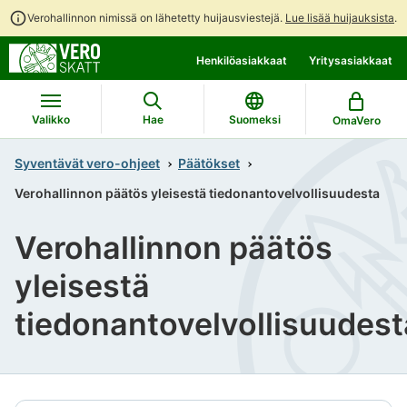
Verohallinnon nimissä on lähetetty huijausviestejä.
Lue lisää huijauksista
.
Siirry
Siirry
Henkilöasiakkaat
Yritysasiakkaat
suoraan
koko
sisältöön
sivuston
hakuun
Valikko
Hae
Suomeksi
OmaVero
Syventävät vero-ohjeet
Päätökset
Verohallinnon päätös yleisestä tiedonantovelvollisuudesta
Verohallinnon päätös
yleisestä
tiedonantovelvollisuudest