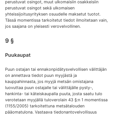
perustuvat osingot, muut ulkomaisiin osakkeisiin
perustuvat osingot sekä ulkomaisen
yhteissijoitusyrityksen osuudelle maksetut tuotot.
Tässä momentissa tarkoitetut tiedot ilmoitetaan vain,
jos saajana on yleisesti verovelvollinen.
9 §
Puukaupat
Puun ostajan tai ennakonpidätysvelvollisen välittäjän
on annettava tiedot puun myyjästä ja
kauppahinnasta, jos myyjä metsän omistajana
luovuttaa puun ostajalle tai välittäjälle pysty-,
hankinta- tai käteiskaupalla puuta, josta saatu tulo
verotetaan myyjällä tuloverolain 43 §:n 1 momentissa
(1155/2005) tarkoitettuna metsätalouden
pääomatulona. Vastaava tiedonantovelvollisuus