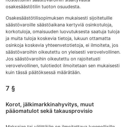
osakesäästötilin tuoton osuudesta.
Osakesäästötilisopimuksen mukaisesti sijoitetuille
säästövaroille säästöaikana kertyviä osinkotuloja,
korkotuloja, omaisuuden luovutuksesta saatuja tuloja
ja muita tuloja koskevia tietoja, lukuun ottamatta
osinkoja koskevia yhteenvetotietoja, ei ilmoiteta, jos
säästövaroihin oikeutettu on yleisesti verovelvollinen.
Jos säästövaroihin oikeutettu on rajoitetusti
verovelvollinen, tulotiedot ilmoitetaan sen mukaisesti
kuin tässä päätöksessä määrätään.
7 §
Korot, jälkimarkkinahyvitys, muut
pääomatulot sekä takausprovisio
Maksajan tai välittäjän on ilmoitettava luonnollisille