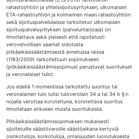
rahastoyhtiön ja yhteissijoitusyrityksen, ulkomaisen
ETA-rahastoyhtiön ja kolmannen maan rahastoyhtiön
sekä sijoituspalvelulaissa tarkoitetun ulkomaisen
sijoituspalveluyrityksen (palveluntarjoaja) on
ilmoitettava sekä yleisesti että rajoitetusti
verovelvollisen saamat sidotusta
pitkäaikaissäästämisestä annetussa laissa
(1183/2009) tarkoitettuun sopimukseen
(pitkäaikaissäästämissopimus) perustuvat suoritukset
ja veronalaiset tulot.
Jos edellä 1 momentissa tarkoitettu suoritus tai
veronalainen tulo tulisi tuloverolain 34 a tai 34 b §:n
nojalla verottaa korotettuna, korotettava suoritus
ilmoitetaan erikseen muista suorituksista.
Pitkäaikaissäästämissopimuksen mukaisesti
sijoitetuille säästövaroille säästöaikana kertyviä
osinkotuloja, korkotuloja, omaisuuden luovutuksesta