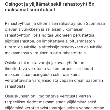
Osingot ja ylijäämät sekä rahastoyhtiön
maksamat suoritukset
Rahastoyhtiön ja ulkomaisen rahastoyhtiön Suomessa
olevan sivuliikkeen ja sellaisen ulkomaisen
rahastoyhtiön, joka hoitaa Suomeen perustettua
sijoitusrahastoa, on ilmoitettava sijoitusrahaston
tuotto-osuuksille ja yhteissijoitusyrityksen osuuksille
maksamansa vuotuinen tuotto rahastoittain.
Osinkoa tai muita varoja jakavan yhtiön on
ilmoitettava verotusta varten tarpeelliset tiedot
maksamistaan osingoista sekä osinkoina
verotettavista varojenjaoista vapaan oman pääoman
rahastoista.
Osuuskunnan on ilmoitettava verotusta varten
tarpeelliset tiedot maksamistaan ylijäämistä sekä
ylijääminä verotettavista varojenjaoista vapaan oman