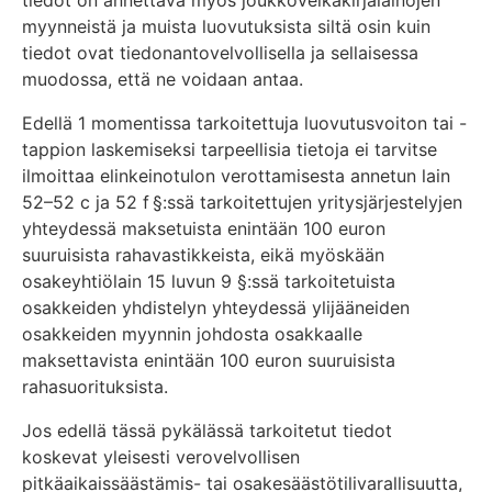
tiedot on annettava myös joukkovelkakirjalainojen
myynneistä ja muista luovutuksista siltä osin kuin
tiedot ovat tiedonantovelvollisella ja sellaisessa
muodossa, että ne voidaan antaa.
Edellä 1 momentissa tarkoitettuja luovutusvoiton tai -
tappion laskemiseksi tarpeellisia tietoja ei tarvitse
ilmoittaa elinkeinotulon verottamisesta annetun lain
52–52 c ja 52 f §:ssä tarkoitettujen yritysjärjestelyjen
yhteydessä maksetuista enintään 100 euron
suuruisista rahavastikkeista, eikä myöskään
osakeyhtiölain 15 luvun 9 §:ssä tarkoitetuista
osakkeiden yhdistelyn yhteydessä ylijääneiden
osakkeiden myynnin johdosta osakkaalle
maksettavista enintään 100 euron suuruisista
rahasuorituksista.
Jos edellä tässä pykälässä tarkoitetut tiedot
koskevat yleisesti verovelvollisen
pitkäaikaissäästämis- tai osakesäästötilivarallisuutta,