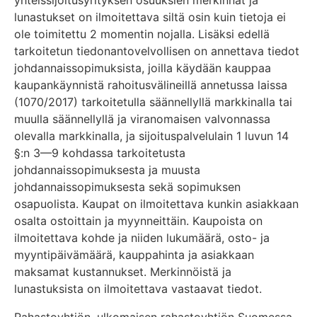
yhteissijoitusyrityksen osuuksien merkinnät ja
lunastukset on ilmoitettava siltä osin kuin tietoja ei
ole toimitettu 2 momentin nojalla. Lisäksi edellä
tarkoitetun tiedonantovelvollisen on annettava tiedot
johdannaissopimuksista, joilla käydään kauppaa
kaupankäynnistä rahoitusvälineillä annetussa laissa
(1070/2017) tarkoitetulla säännellyllä markkinalla tai
muulla säännellyllä ja viranomaisen valvonnassa
olevalla markkinalla, ja sijoituspalvelulain 1 luvun 14
§:n 3—9 kohdassa tarkoitetusta
johdannaissopimuksesta ja muusta
johdannaissopimuksesta sekä sopimuksen
osapuolista. Kaupat on ilmoitettava kunkin asiakkaan
osalta ostoittain ja myynneittäin. Kaupoista on
ilmoitettava kohde ja niiden lukumäärä, osto- ja
myyntipäivämäärä, kauppahinta ja asiakkaan
maksamat kustannukset. Merkinnöistä ja
lunastuksista on ilmoitettava vastaavat tiedot.