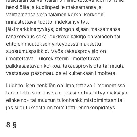
henkilöille ja kuolinpesille maksamansa ja
välittämänsä veronalainen korko, korkoon
rinnastettava tuotto, indeksihyvitys,
jälkimarkkinahyvitys, osingon sijaan maksamansa
rahakorvaus sekä joukkovelkakirjojen vaihdon tai
ehtojen muutoksen yhteydessä maksettu
suostumuspalkkio. Myös takausprovisio on
ilmoitettava. Tulorekisteriin ilmoitettavaa
palkkasaatavan korkoa, takausprovisiota tai muuta
vastaavaa pääomatuloa ei kuitenkaan ilmoiteta.
Luonnollisen henkilön on ilmoitettava 1 momentissa
tarkoitettu suoritus vain, jos suoritus liittyy maksajan
elinkeino- tai muuhun tulonhankkimistoimintaan tai
jos suorituksesta on toimitettu ennakonpidätys.
8 §