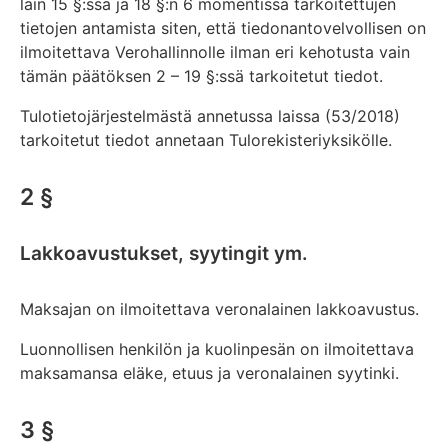
lain 15 §:ssä ja 18 §:n 6 momentissa tarkoitettujen
tietojen antamista siten, että tiedonantovelvollisen on
ilmoitettava Verohallinnolle ilman eri kehotusta vain
tämän päätöksen 2 – 19 §:ssä tarkoitetut tiedot.
Tulotietojärjestelmästä annetussa laissa (53/2018)
tarkoitetut tiedot annetaan Tulorekisteriyksikölle.
2 §
Lakkoavustukset, syytingit ym.
Maksajan on ilmoitettava veronalainen lakkoavustus.
Luonnollisen henkilön ja kuolinpesän on ilmoitettava
maksamansa eläke, etuus ja veronalainen syytinki.
3 §