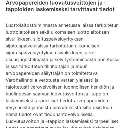
Arvopapereiden luovutusvoittojen ja -
tappioiden laskemiseksi tarvittavat tiedot
Luottolaitostoiminnasta annetussa laissa tarkoitetun
luottolaitoksen sekä ulkomaisen luottolaitoksen
sivuliikkeen, sijoituspalveluyrityksen,
sijoituspalvelulaissa tarkoitetun ulkomaisen
sijoituspalveluyrityksen sivuliikkeen, arvo-
osuusjärjestelmästä ja selvitystoiminnasta annetussa
laissa tarkoitetun tilinhoitajan ja muun
arvopapereiden säilyttäjän on toimitettava
Verohallinnolle verotusta varten yleisesti ja
rajoitetusti verovelvollisen luonnollisen henkilön ja
kuolinpesän saaman luovutusvoiton ja -tappion
laskemiseksi tarpeelliset tiedot arvopapereiden
myynneistä ja muista luovutuksista siltä osin kuin
nämä tiedot ovat tiedonantovelvollisella.
Luovutusvoiton ja -tappion laskemiseksi tarpeelliset