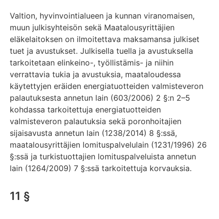
Valtion, hyvinvointialueen ja kunnan viranomaisen,
muun julkisyhteisön sekä Maatalousyrittäjien
eläkelaitoksen on ilmoitettava maksamansa julkiset
tuet ja avustukset. Julkisella tuella ja avustuksella
tarkoitetaan elinkeino-, työllistämis- ja niihin
verrattavia tukia ja avustuksia, maataloudessa
käytettyjen eräiden energiatuotteiden valmisteveron
palautuksesta annetun lain (603/2006) 2 §:n 2–5
kohdassa tarkoitettuja energiatuotteiden
valmisteveron palautuksia sekä poronhoitajien
sijaisavusta annetun lain (1238/2014) 8 §:ssä,
maatalousyrittäjien lomituspalvelulain (1231/1996) 26
§:ssä ja turkistuottajien lomituspalveluista annetun
lain (1264/2009) 7 §:ssä tarkoitettuja korvauksia.
11 §