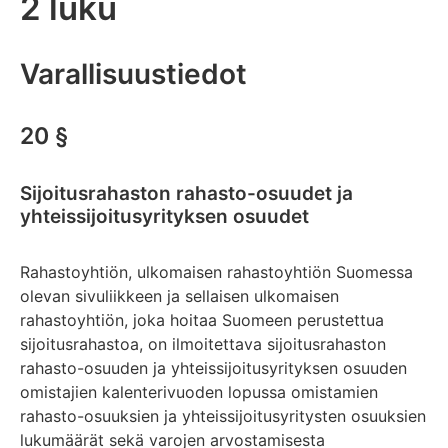
2 luku
Varallisuustiedot
20 §
Sijoitusrahaston rahasto-osuudet ja
yhteissijoitusyrityksen osuudet
Rahastoyhtiön, ulkomaisen rahastoyhtiön Suomessa
olevan sivuliikkeen ja sellaisen ulkomaisen
rahastoyhtiön, joka hoitaa Suomeen perustettua
sijoitusrahastoa, on ilmoitettava sijoitusrahaston
rahasto-osuuden ja yhteissijoitusyrityksen osuuden
omistajien kalenterivuoden lopussa omistamien
rahasto-osuuksien ja yhteissijoitusyritysten osuuksien
lukumäärät sekä varojen arvostamisesta