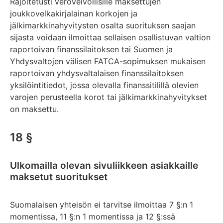
Rajoitetusti verovelvollisille maksettujen
joukkovelkakirjalainan korkojen ja
jälkimarkkinahyvitysten osalta suorituksen saajan
sijasta voidaan ilmoittaa sellaisen osallistuvan valtion
raportoivan finanssilaitoksen tai Suomen ja
Yhdysvaltojen välisen FATCA-sopimuksen mukaisen
raportoivan yhdysvaltalaisen finanssilaitoksen
yksilöintitiedot, jossa olevalla finanssitilillä olevien
varojen perusteella korot tai jälkimarkkinahyvitykset
on maksettu.
18 §
Ulkomailla olevan sivuliikkeen asiakkaille
maksetut suoritukset
Suomalaisen yhteisön ei tarvitse ilmoittaa 7 §:n 1
momentissa, 11 §:n 1 momentissa ja 12 §:ssä