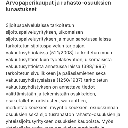
Arvopaperikaupat ja rahasto-osuuksien
lunastukset
Sijoituspalvelulaissa tarkoitetun
sijoituspalveluyrityksen, ulkomaisen
sijoituspalveluyrityksen ja muun sanotussa laissa
tarkoitetun sijoituspalvelun tarjoajan,
vakuutusyhtiölaissa (521/2008) tarkoitetun muun
vakuutusyhtiön kuin työeläkeyhtiön, ulkomaisista
vakuutusyhtiöistä annetussa laissa (398/1995)
tarkoitetun sivuliikkeen ja pääasiamiehen sekä
vakuutusyhdistyslaissa (1250/1987) tarkoitetun
vakuutusyhdistyksen on annettava tiedot
välittämistään ja tekemistään osakkeiden,
osaketalletustodistusten, warranttien,
merkintäoikeuksien, myyntioikeuksien, osuuskunnan
osuuksien sekä sijoitusrahaston rahasto-osuuksien ja
yhteissijoitusyrityksen osuuksien kaupoista. Myös