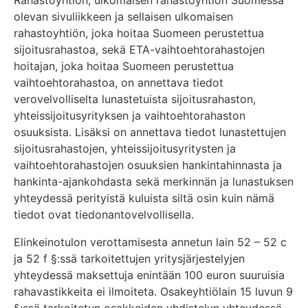
Rahastoyhtiön, ulkomaisen rahastoyhtiön Suomessa
olevan sivuliikkeen ja sellaisen ulkomaisen
rahastoyhtiön, joka hoitaa Suomeen perustettua
sijoitusrahastoa, sekä ETA-vaihtoehtorahastojen
hoitajan, joka hoitaa Suomeen perustettua
vaihtoehtorahastoa, on annettava tiedot
verovelvolliselta lunastetuista sijoitusrahaston,
yhteissijoitusyrityksen ja vaihtoehtorahaston
osuuksista. Lisäksi on annettava tiedot lunastettujen
sijoitusrahastojen, yhteissijoitusyritysten ja
vaihtoehtorahastojen osuuksien hankintahinnasta ja
hankinta-ajankohdasta sekä merkinnän ja lunastuksen
yhteydessä perityistä kuluista siltä osin kuin nämä
tiedot ovat tiedonantovelvollisella.
Elinkeinotulon verottamisesta annetun lain 52 – 52 c
ja 52 f §:ssä tarkoitettujen yritysjärjestelyjen
yhteydessä maksettuja enintään 100 euron suuruisia
rahavastikkeita ei ilmoiteta. Osakeyhtiölain 15 luvun 9