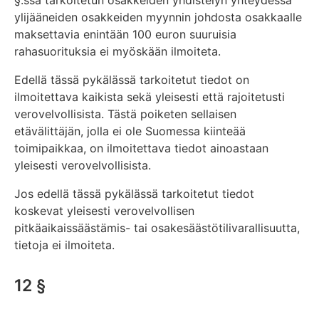
§:ssä tarkoitetun osakkeiden yhdistelyn yhteydessä
ylijääneiden osakkeiden myynnin johdosta osakkaalle
maksettavia enintään 100 euron suuruisia
rahasuorituksia ei myöskään ilmoiteta.
Edellä tässä pykälässä tarkoitetut tiedot on
ilmoitettava kaikista sekä yleisesti että rajoitetusti
verovelvollisista. Tästä poiketen sellaisen
etävälittäjän, jolla ei ole Suomessa kiinteää
toimipaikkaa, on ilmoitettava tiedot ainoastaan
yleisesti verovelvollisista.
Jos edellä tässä pykälässä tarkoitetut tiedot
koskevat yleisesti verovelvollisen
pitkäaikaissäästämis- tai osakesäästötilivarallisuutta,
tietoja ei ilmoiteta.
12 §