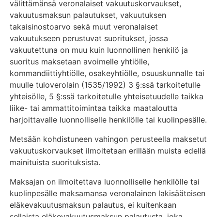
välittämänsä veronalaiset vakuutuskorvaukset,
vakuutusmaksun palautukset, vakuutuksen
takaisinostoarvo sekä muut veronalaiset
vakuutukseen perustuvat suoritukset, jossa
vakuutettuna on muu kuin luonnollinen henkilö ja
suoritus maksetaan avoimelle yhtiölle,
kommandiittiyhtiölle, osakeyhtiölle, osuuskunnalle tai
muulle tuloverolain (1535/1992) 3 §:ssä tarkoitetulle
yhteisölle, 5 §:ssä tarkoitetulle yhteisetuudelle taikka
liike- tai ammattitoimintaa taikka maataloutta
harjoittavalle luonnolliselle henkilölle tai kuolinpesälle.
Metsään kohdistuneen vahingon perusteella maksetut
vakuutuskorvaukset ilmoitetaan erillään muista edellä
mainituista suorituksista.
Maksajan on ilmoitettava luonnolliselle henkilölle tai
kuolinpesälle maksamansa veronalainen lakisääteisen
eläkevakuutusmaksun palautus, ei kuitenkaan
sellaista eläkevakuutusmaksun palautusta, joka