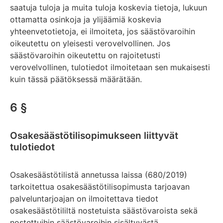
saatuja tuloja ja muita tuloja koskevia tietoja, lukuun
ottamatta osinkoja ja ylijäämiä koskevia
yhteenvetotietoja, ei ilmoiteta, jos säästövaroihin
oikeutettu on yleisesti verovelvollinen. Jos
säästövaroihin oikeutettu on rajoitetusti
verovelvollinen, tulotiedot ilmoitetaan sen mukaisesti
kuin tässä päätöksessä määrätään.
6 §
Osakesäästötilisopimukseen liittyvät
tulotiedot
Osakesäästötilistä annetussa laissa (680/2019)
tarkoitettua osakesäästötilisopimusta tarjoavan
palveluntarjoajan on ilmoitettava tiedot
osakesäästötililtä nostetuista säästövaroista sekä
nostettuihin säästövaroihin sisältyvästä