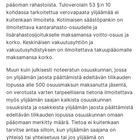
pääoman rahastoista. Tuloverolain 53 §:n 10
kohdassa tarkoitettua verovapaata ylijäämää ei
kuitenkaan ilmoiteta. Kotimaisen säästöpankin on
ilmoitettava kantarahasto-osuudelle ja
lisärahastosijoitukselle maksamansa voitto-osuus ja
korko. Keskinäisen vakuutusyhtiön ja
vakuutusyhdistyksen on ilmoitettava takuupääomalle
maksamansa korko.
Muun kuin julkisesti noteeratun osuuskunnan, jossa
on ylijäämän jaosta päättämistä edeltävän tilikauden
lopussa alle 500 osuusmaksun maksanutta jäsentä,
on verotusta varten tarpeellisena tietona ilmoitettava
myös ylijäämän saajan kaikista osuuskunnan
osuuksista ja osakkeista ylijäämän jaosta päättämistä
edeltävän tilikauden lopussa osuuskunnan omaan
pääomaan merkitty määrä. Tietoa ei kuitenkaan
tarvitse antaa silloin, kun ylijäämän saajana on
yhteisö tai yhteisetuus tai jos ylijäämä on