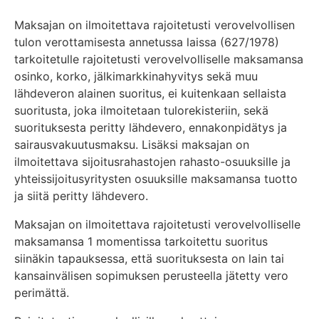
Maksajan on ilmoitettava rajoitetusti verovelvollisen
tulon verottamisesta annetussa laissa (627/1978)
tarkoitetulle rajoitetusti verovelvolliselle maksamansa
osinko, korko, jälkimarkkinahyvitys sekä muu
lähdeveron alainen suoritus, ei kuitenkaan sellaista
suoritusta, joka ilmoitetaan tulorekisteriin, sekä
suorituksesta peritty lähdevero, ennakonpidätys ja
sairausvakuutusmaksu. Lisäksi maksajan on
ilmoitettava sijoitusrahastojen rahasto-osuuksille ja
yhteissijoitusyritysten osuuksille maksamansa tuotto
ja siitä peritty lähdevero.
Maksajan on ilmoitettava rajoitetusti verovelvolliselle
maksamansa 1 momentissa tarkoitettu suoritus
siinäkin tapauksessa, että suorituksesta on lain tai
kansainvälisen sopimuksen perusteella jätetty vero
perimättä.