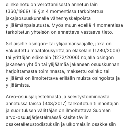
elinkeinotulon verottamisesta annetun lain
(360/1968) 18 §:n 4 momentissa tarkoitettua
jakajaosuuskunnalle vähennyskelpoista
ylijäämänpalautusta. Myös muun edellä 4 momentissa
tarkoitetun yhteisön on annettava vastaava tieto.
Sellaiselle osingon- tai ylijäämänsaajalle, joka on
vakuutettu maatalousyrittäjän eläkelain (1280/2006)
tai yrittäjän eläkelain (1272/2006) nojalla osingon
jakaneen yhtiön tai ylijäämää jakaneen osuuskunnan
harjoittamasta toiminnasta, maksettu osinko tai
ylijäämä on ilmoitettava erillään muista osingoista ja
ylijäämistä.
Arvo-osuusjärjestelmästä ja selvitystoiminnasta
annetussa laissa (348/2017) tarkoitetun tilinhoitajan
ja suorituksen välittäjän on ilmoitettava Suomen
arvo-osuusjärjestelmässä käsiteltäviin
osaketalletustodistuksiin ja ulkomaisiin osakkeisiin