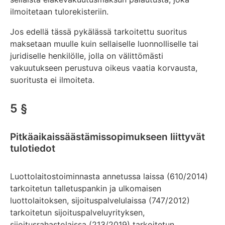
ilmoitetaan tulorekisteriin.
Jos edellä tässä pykälässä tarkoitettu suoritus
maksetaan muulle kuin sellaiselle luonnolliselle tai
juridiselle henkilölle, jolla on välittömästi
vakuutukseen perustuva oikeus vaatia korvausta,
suoritusta ei ilmoiteta.
5 §
Pitkäaikaissäästämissopimukseen liittyvät
tulotiedot
Luottolaitostoiminnasta annetussa laissa (610/2014)
tarkoitetun talletuspankin ja ulkomaisen
luottolaitoksen, sijoituspalvelulaissa (747/2012)
tarkoitetun sijoituspalveluyrityksen,
sijoitusrahastolaissa (213/2019) tarkoitetun